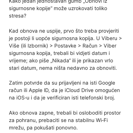
Kako jedan jednostavan gumb „Obnovi iz
sigurnosne kopije“ može uzrokovati toliko
stresa?
Kad obnova ne uspije, prvo što treba provjeriti
je postoji li uopće sigurnosna kopija. U Viberu >
Više (ili Izbornik) > Postavke > Račun > Viber
sigurnosna kopija, trebali bi vidjeti datum i
vrijeme; ako piše „Nikada“ ili je prikazan vrlo
stari datum, nema ništa nedavno za obnoviti.
Zatim potvrde da su prijavljeni na isti Google
račun ili Apple ID, da je iCloud Drive omogućen
na iOS‑u i da je verificiran isti telefonski broj.
Ako obnova zapne, trebali bi osloboditi prostor
za pohranu, prebaciti se na stabilnu Wi‑Fi
mrežu, pa pokušati ponovno.