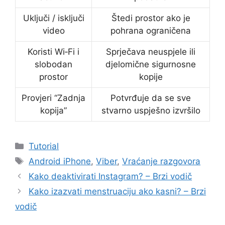
Uključi / isključi
Štedi prostor ako je
video
pohrana ograničena
Koristi Wi‑Fi i
Sprječava neuspjele ili
slobodan
djelomične sigurnosne
prostor
kopije
Provjeri “Zadnja
Potvrđuje da se sve
kopija”
stvarno uspješno izvršilo
Kategorije
Tutorial
Oznake
Android iPhone
,
Viber
,
Vraćanje razgovora
Kako deaktivirati Instagram? – Brzi vodič
Kako izazvati menstruaciju ako kasni? – Brzi
vodič