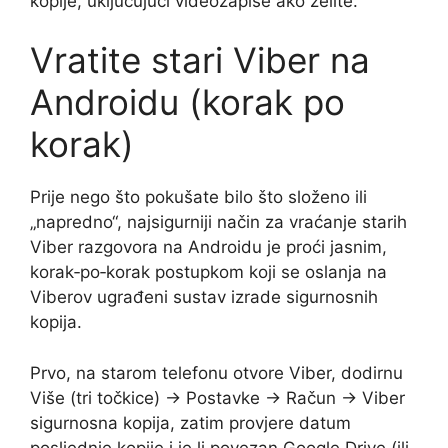
kopije, uključujući videozapise ako želite.
Vratite stari Viber na
Androidu (korak po
korak)
Prije nego što pokušate bilo što složeno ili
„napredno“, najsigurniji način za vraćanje starih
Viber razgovora na Androidu je proći jasnim,
korak‑po‑korak postupkom koji se oslanja na
Viberov ugrađeni sustav izrade sigurnosnih
kopija.
Prvo, na starom telefonu otvore Viber, dodirnu
Više (tri točkice) → Postavke → Račun → Viber
sigurnosna kopija, zatim provjere datum
posljednje kopije i je li povezan Google Drive (ili