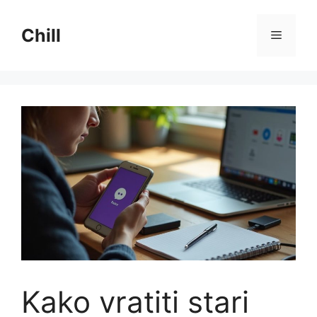
Preskoči
na
Chill
Izborni
sadržaj
Kako vratiti stari