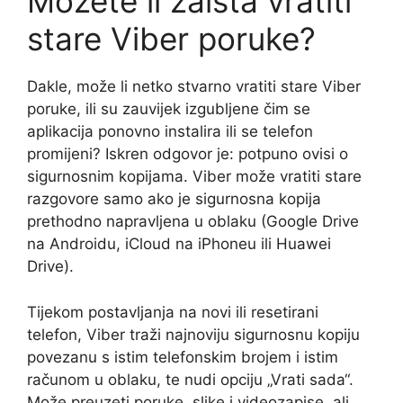
Možete li zaista vratiti
stare Viber poruke?
Dakle, može li netko stvarno vratiti stare Viber
poruke, ili su zauvijek izgubljene čim se
aplikacija ponovno instalira ili se telefon
promijeni? Iskren odgovor je: potpuno ovisi o
sigurnosnim kopijama. Viber može vratiti stare
razgovore samo ako je sigurnosna kopija
prethodno napravljena u oblaku (Google Drive
na Androidu, iCloud na iPhoneu ili Huawei
Drive).
Tijekom postavljanja na novi ili resetirani
telefon, Viber traži najnoviju sigurnosnu kopiju
povezanu s istim telefonskim brojem i istim
računom u oblaku, te nudi opciju „Vrati sada“.
Može preuzeti poruke, slike i videozapise, ali