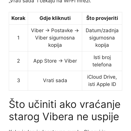
„Vrati sada“ i čekaju na Wi‑Fi mreži.
Korak
Gdje kliknuti
Što provjeriti
Viber → Postavke →
Datum/zadnja
1
Viber sigurnosna
sigurnosna
kopija
kopija
Isti broj
2
App Store → Viber
telefona
iCloud Drive,
3
Vrati sada
isti Apple ID
Što učiniti ako vraćanje
starog Vibera ne uspije