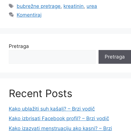
Oznake
bubrežne pretrage
,
kreatinin
,
urea
Komentiraj
Pretraga
Pretraga
Recent Posts
Kako ublažiti suh kašalj? – Brzi vodič
Kako izbrisati Facebook profil? – Brzi vodič
Kako izazvati menstruaciju ako kasni? – Brzi