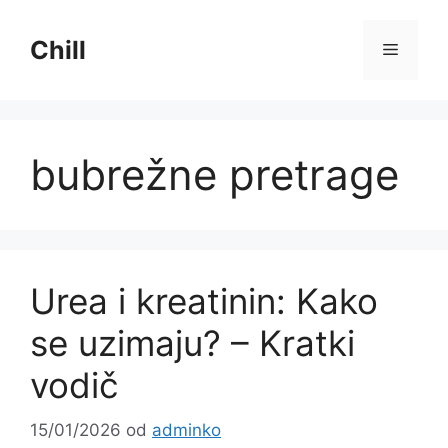
Preskoči
na
Chill
Izborni
sadržaj
bubrežne pretrage
Urea i kreatinin: Kako
se uzimaju? – Kratki
vodič
15/01/2026
od
adminko