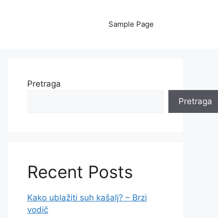
Sample Page
Pretraga
Pretraga
Recent Posts
Kako ublažiti suh kašalj? – Brzi
vodič