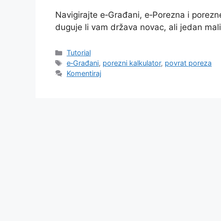
Navigirajte e‑Građani, e‑Porezna i porezne
duguje li vam država novac, ali jedan mali
Kategorije
Tutorial
Oznake
e‑Građani
,
porezni kalkulator
,
povrat poreza
Komentiraj