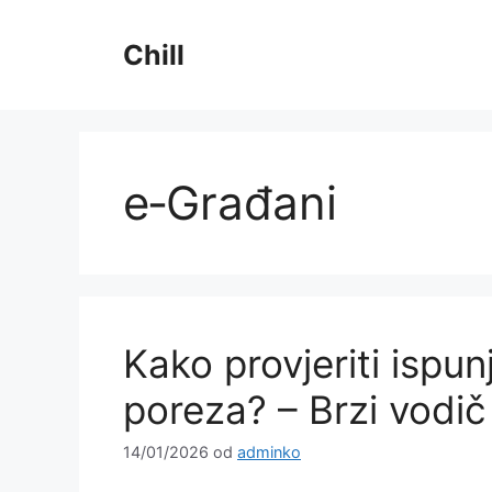
Preskoči
na
Chill
sadržaj
e‑Građani
Kako provjeriti ispun
poreza? – Brzi vodič
14/01/2026
od
adminko