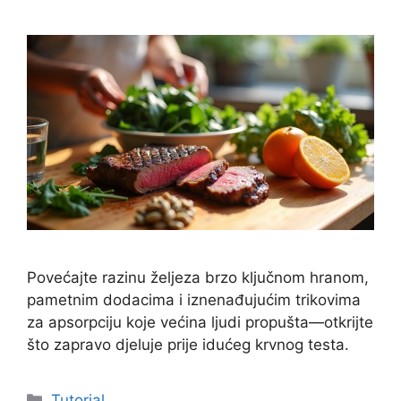
Povećajte razinu željeza brzo ključnom hranom,
pametnim dodacima i iznenađujućim trikovima
za apsorpciju koje većina ljudi propušta—otkrijte
što zapravo djeluje prije idućeg krvnog testa.
Kategorije
Tutorial