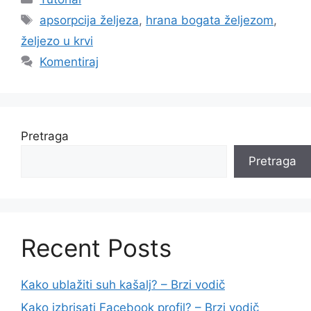
Oznake
apsorpcija željeza
,
hrana bogata željezom
,
željezo u krvi
Komentiraj
Pretraga
Pretraga
Recent Posts
Kako ublažiti suh kašalj? – Brzi vodič
Kako izbrisati Facebook profil? – Brzi vodič