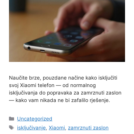
Naučite brze, pouzdane načine kako isključiti
svoj Xiaomi telefon — od normalnog
isključivanja do popravaka za zamrznuti zaslon
— kako vam nikada ne bi zafalilo rješenje.
Kategorije
Uncategorized
Oznake
isključivanje
,
Xiaomi
,
zamrznuti zaslon