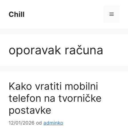
Preskoči
na
Chill
Izborni
sadržaj
oporavak računa
Kako vratiti mobilni
telefon na tvorničke
postavke
12/01/2026
od
adminko