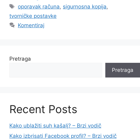
Oznake
oporavak računa
,
sigurnosna kopija
,
tvorničke postavke
Komentiraj
Pretraga
Pretraga
Recent Posts
Kako ublažiti suh kašalj? – Brzi vodič
Kako izbrisati Facebook profil? – Brzi vodič