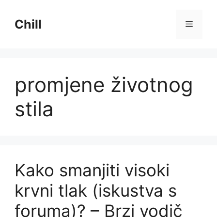
Preskoči
na
Chill
Izborni
sadržaj
promjene životnog
stila
Kako smanjiti visoki
krvni tlak (iskustva s
foruma)? – Brzi vodič