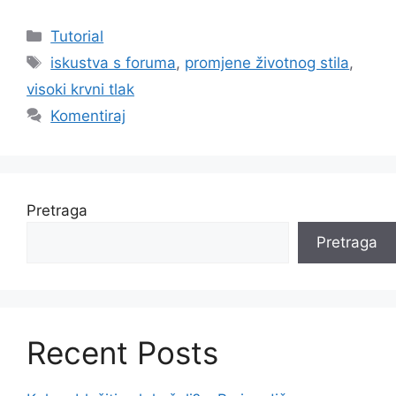
Kategorije
Tutorial
Oznake
iskustva s foruma
,
promjene životnog stila
,
visoki krvni tlak
Komentiraj
Pretraga
Pretraga
Recent Posts