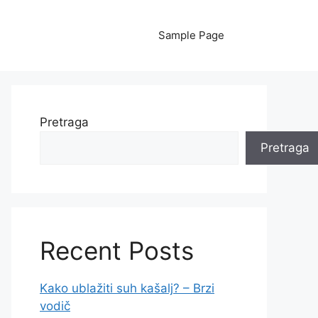
Sample Page
Pretraga
Pretraga
Recent Posts
Kako ublažiti suh kašalj? – Brzi
vodič