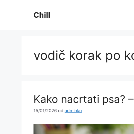
Preskoči
na
Chill
sadržaj
vodič korak po k
Kako nacrtati psa? –
15/01/2026
od
adminko