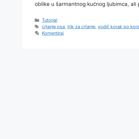
oblike u šarmantnog kućnog ljubimca, ali pos
Kategorije
Tutorial
Oznake
crtanje psa
,
trik za crtanje
,
vodič korak po kor
Komentiraj