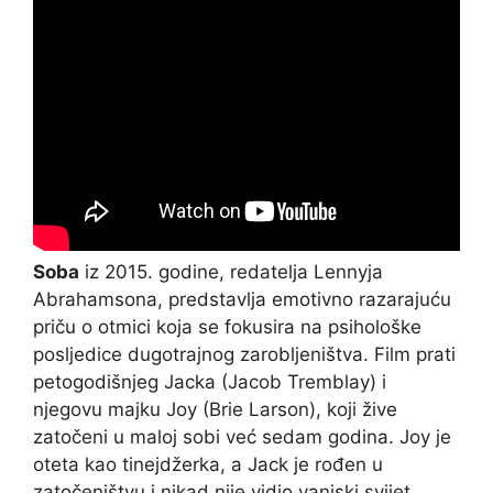
Soba
iz 2015. godine, redatelja Lennyja
Abrahamsona, predstavlja emotivno razarajuću
priču o otmici koja se fokusira na psihološke
posljedice dugotrajnog zarobljeništva. Film prati
petogodišnjeg Jacka (Jacob Tremblay) i
njegovu majku Joy (Brie Larson), koji žive
zatočeni u maloj sobi već sedam godina. Joy je
oteta kao tinejdžerka, a Jack je rođen u
zatočeništvu i nikad nije vidio vanjski svijet.