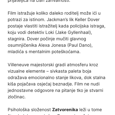
prijateljica na Dan zahvalnosti.
Film istražuje koliko daleko roditelj može ići u
potrazi za istinom. Jackman’s lik Keller Dover
postaje vlastiti istražitelj kada policijska istraga,
koju vodi detektiv Loki (Jake Gyllenhaal),
stagnira. Dover počinje mučiti glavnog
osumnjičenika Alexa Jonesa (Paul Dano),
mladića s mentalnim poteškoćama.
Villeneuve majestorski gradi atmosferu kroz
vizualne elemente – sivkasta paleta boja
odražava emocionalno stanje likova, dok stalna
kiša pojačava osjećaj beznadje. Film ne nudi
jednostavne odgovore na pitanje tko je stvarni
zločinac.
Psihološka složenost
Zatvorenika
leži u tome