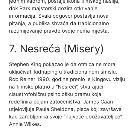
jednim kadrom, postaje ikona filmskog nasilja,
dok Park majstorski dozira otkrivanje
informacija. Svaki odgovor postavlja nova
pitanja, a publika shvaća da tradicionalno
razumijevanje pravde ovdje nema mjesta.
7. Nesreća (Misery)
Stephen King pokazao je da otmica ne mora
uključivati kidnaping u tradicionalnom smislu.
Rob Reiner 1990. godine prenio je Kingovu viziju
na filmsko platno u “Nesreći”, stvarajući
claustrofobičnu psihološku dramu koja
redefinira pojam zatočeništva. James Caan
utjelovljuje Paula Sheldona, pisca koji završava
kao zarobljenika svoje “najveće obožavateljice”
Annie Wilkes.