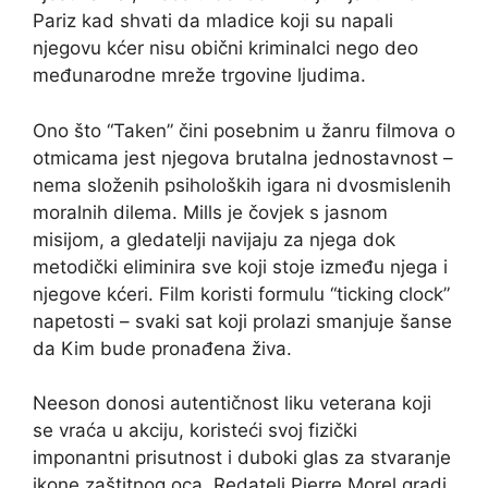
Pariz kad shvati da mladice koji su napali
njegovu kćer nisu obični kriminalci nego deo
međunarodne mreže trgovine ljudima.
Ono što “Taken” čini posebnim u žanru filmova o
otmicama jest njegova brutalna jednostavnost –
nema složenih psiholoških igara ni dvosmislenih
moralnih dilema. Mills je čovjek s jasnom
misijom, a gledatelji navijaju za njega dok
metodički eliminira sve koji stoje između njega i
njegove kćeri. Film koristi formulu “ticking clock”
napetosti – svaki sat koji prolazi smanjuje šanse
da Kim bude pronađena živa.
Neeson donosi autentičnost liku veterana koji
se vraća u akciju, koristeći svoj fizički
imponantni prisutnost i duboki glas za stvaranje
ikone zaštitnog oca. Redatelj Pierre Morel gradi