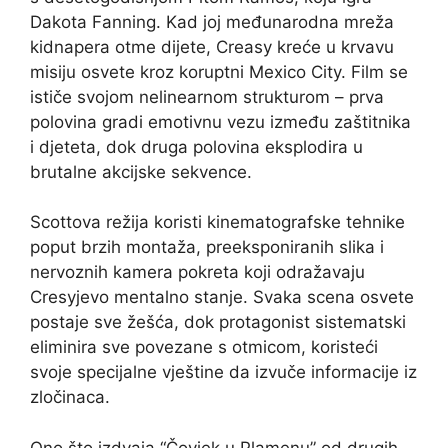
Dakota Fanning. Kad joj međunarodna mreža
kidnapera otme dijete, Creasy kreće u krvavu
misiju osvete kroz koruptni Mexico City. Film se
ističe svojom nelinearnom strukturom – prva
polovina gradi emotivnu vezu između zaštitnika
i djeteta, dok druga polovina eksplodira u
brutalne akcijske sekvence.
Scottova režija koristi kinematografske tehnike
poput brzih montaža, preeksponiranih slika i
nervoznih kamera pokreta koji odražavaju
Cresyjevo mentalno stanje. Svaka scena osvete
postaje sve žešća, dok protagonist sistematski
eliminira sve povezane s otmicom, koristeći
svoje specijalne vještine da izvuče informacije iz
zločinaca.
Ono što izdvaja “Čovjek u Plamenu” od drugih