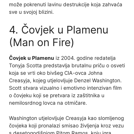
može pokrenuti lavinu destrukcije koja zahvaća
sve u svojoj blizini.
4. Čovjek u Plamenu
(Man on Fire)
Čovjek u Plamenu
iz 2004. godine redatelja
Tonyja Scotta predstavlja brutalnu priču o osveti
koja se vrti oko bivšeg CIA-ovca Johna
Creasyja, kojeg utjelovljuje Denzel Washington.
Scott stvara vizualno i emotivno intenzivan film
o čovjeku koji se pretvara iz zaštitnika u
nemilosrdnog lovca na otmičare.
Washington utjelovljuje Creasyja kao slomljenog
čovjeka koji pronalazi smisao življenja kroz vezu
s desetogodišnjom Pitom Ramos, koju igra