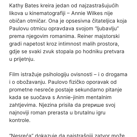
Kathy Bates kreira jedan od najzastrašujućih
likova u kinematografiji – Annie Wilkes nije
običan otmičar. Ona je opsesivna čitateljica koja
Paulovu otmicu opravdava svojom “ljubavlju”
prema njegovim romanima. Reiner majstorski
gradi napetost kroz intimnost malih prostora,
gdje se svaki zvuk stopala po hodniku pretvara
u prijetnju.
Film istražuje psihologiju ovisnosti – i o drogama
i o obožavanju. Paulovo fizičko oporavak od
prometne nesreće postaje sekundarno pitanje
kada se suočava s Annie-jinim mentalnim
zahtjevima. Njezina prisila da prepише svoj
najnoviji roman prerasta u brutalnu igru
kontrole.
“Nesreća” dokazuje da najstrašniji zatvor može