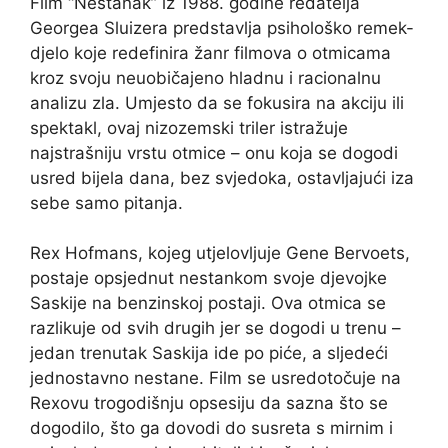
Film “Nestanak” iz 1988. godine redatelja
Georgea Sluizera predstavlja psihološko remek-
djelo koje redefinira žanr filmova o otmicama
kroz svoju neuobičajeno hladnu i racionalnu
analizu zla. Umjesto da se fokusira na akciju ili
spektakl, ovaj nizozemski triler istražuje
najstrašniju vrstu otmice – onu koja se dogodi
usred bijela dana, bez svjedoka, ostavljajući iza
sebe samo pitanja.
Rex Hofmans, kojeg utjelovljuje Gene Bervoets,
postaje opsjednut nestankom svoje djevojke
Saskije na benzinskoj postaji. Ova otmica se
razlikuje od svih drugih jer se dogodi u trenu –
jedan trenutak Saskija ide po piće, a sljedeći
jednostavno nestane. Film se usredotočuje na
Rexovu trogodišnju opsesiju da sazna što se
dogodilo, što ga dovodi do susreta s mirnim i