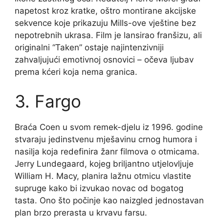
napetost kroz kratke, oštro montirane akcijske
sekvence koje prikazuju Mills-ove vještine bez
nepotrebnih ukrasa. Film je lansirao franšizu, ali
originalni “Taken” ostaje najintenzivniji
zahvaljujući emotivnoj osnovici – očeva ljubav
prema kćeri koja nema granica.
3. Fargo
Braća Coen u svom remek-djelu iz 1996. godine
stvaraju jedinstvenu mješavinu crnog humora i
nasilja koja redefinira žanr filmova o otmicama.
Jerry Lundegaard, kojeg briljantno utjelovljuje
William H. Macy, planira lažnu otmicu vlastite
supruge kako bi izvukao novac od bogatog
tasta. Ono što počinje kao naizgled jednostavan
plan brzo prerasta u krvavu farsu.