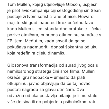
Tom Mullen, kojeg utjelovljuje Gibson, uspješni
je pilot aviokompanija čiji šestogodišnji sin Sean
postaje žrtvom sofisticirane otmice. Howard
majstorski gradi napetost kroz početnu fazu
kada Mullen slijedi standardne protokole – čeka
pozive otmičara, priprema otkupninu, surađuje s
FBI-jem. Međutim, kada shvati da ga se
pokušava nadmudriti, donosi šokantnu odluku
koja redefinira cijelu dinamiku.
Gibsonova transformacija od suradljivog oca u
nemilosrdnog stratega čini srce filma. Mullen
okreće igru naopačke – umjesto da plati
otkupninu, javno objavljuje da će taj novac
postati nagrada za glavu otmičara. Ova
odvažna odluka postavlja pitanje je li mu stalo
više do sina ili do pobjede u psihološkom ratu.