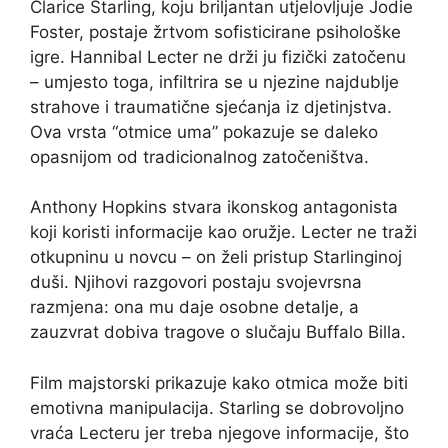
Clarice Starling, koju briljantan utjelovljuje Jodie
Foster, postaje žrtvom sofisticirane psihološke
igre. Hannibal Lecter ne drži ju fizički zatočenu
– umjesto toga, infiltrira se u njezine najdublje
strahove i traumatične sjećanja iz djetinjstva.
Ova vrsta “otmice uma” pokazuje se daleko
opasnijom od tradicionalnog zatočeništva.
Anthony Hopkins stvara ikonskog antagonista
koji koristi informacije kao oružje. Lecter ne traži
otkupninu u novcu – on želi pristup Starlinginoj
duši. Njihovi razgovori postaju svojevrsna
razmjena: ona mu daje osobne detalje, a
zauzvrat dobiva tragove o slučaju Buffalo Billa.
Film majstorski prikazuje kako otmica može biti
emotivna manipulacija. Starling se dobrovoljno
vraća Lecteru jer treba njegove informacije, što