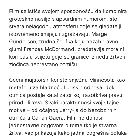
Film se ističe svojom sposobnošću da kombinira
groteskno nasilje s apsurdnim humorom, što
stvara nelagodnu atmosferu gdje se gledatelji
istovremeno smijeju i zgražavaju. Marge
Gunderson, trudna šerifka koju nezaboravno
glumi Frances McDormand, predstavlja moralni
kompas u svijetu gdje se granice između žrtve i
zločinca neprestano pomiču.
Coeni majstorski koriste snježnu Minnesota kao
metaforu za hladnoću ljudskih odnosa, dok
otmica postaje katalizator koji razotkriva pravu
prirodu likova. Svaki karakter nosi svoje tajne
motive – od očajnog Jerry-ja do bezobzirnih
otmičara Carla i Gaera. Film ne donosi
jednostavne odgovore o tome tko je stvarna
žrtva, već prikazuje kako jedna pogrešna odluka