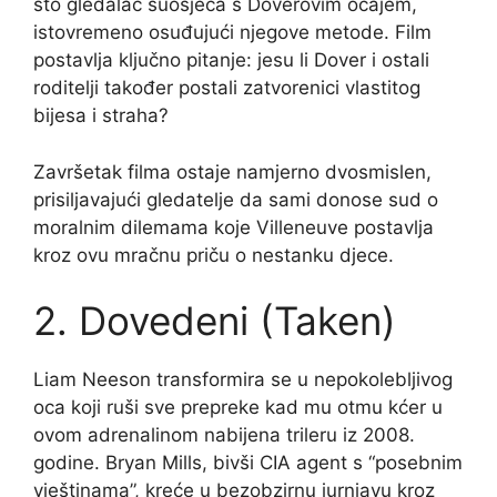
što gledalac suosjeća s Doverovim očajem,
istovremeno osuđujući njegove metode. Film
postavlja ključno pitanje: jesu li Dover i ostali
roditelji također postali zatvorenici vlastitog
bijesa i straha?
Završetak filma ostaje namjerno dvosmislen,
prisiljavajući gledatelje da sami donose sud o
moralnim dilemama koje Villeneuve postavlja
kroz ovu mračnu priču o nestanku djece.
2. Dovedeni (Taken)
Liam Neeson transformira se u nepokolebljivog
oca koji ruši sve prepreke kad mu otmu kćer u
ovom adrenalinom nabijena trileru iz 2008.
godine. Bryan Mills, bivši CIA agent s “posebnim
vještinama”, kreće u bezobzirnu jurnjavu kroz