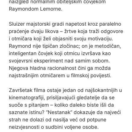
naizgled normalnim obiteljskim čovjekom
Raymondom Lemorne.
Sluizer majstorski gradi napetost kroz paralelno
praćenje dvaju likova – žrtve koja traži odgovore
i otmičara koji želi objasniti svoju motivaciju.
Raymond nije tipičan zločinac; on je metodičan,
inteligentan čovjek koji otmicu izvršava kao
svojevrsni eksperiment nad samim sobom.
Njegova hladna racionalnost čini ga možda
najstrašnijim otmičarem u filmskoj povijesti.
Završetak filma ostaje jedan od najšokantnijih u
kinematografiji, prisiljavajući gledatelje da se
suoče s pitanjem – koliko daleko biste išli da
saznate istinu? “Nestanak” dokazuje da najveći
strah ne dolazi od nasilja već od potpune
neizvjesnosti o sudbini voljene osobe.