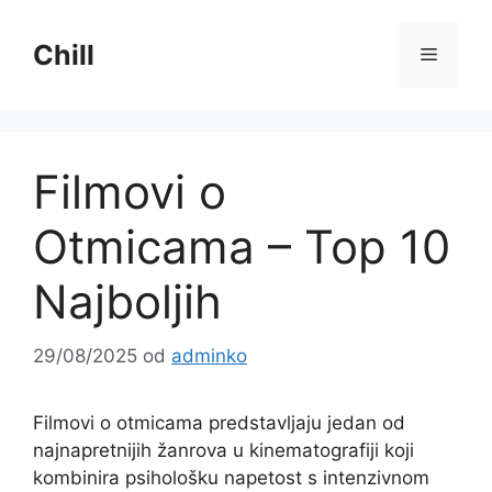
Preskoči
na
Chill
Izborni
sadržaj
Filmovi o
Otmicama – Top 10
Najboljih
29/08/2025
od
adminko
Filmovi o otmicama predstavljaju jedan od
najnapretnijih žanrova u kinematografiji koji
kombinira psihološku napetost s intenzivnom