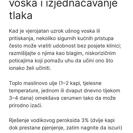
voska i izjednačavanje
tlaka
Kad je vjerojatan uzrok ušnog voska ili
pritiskanja, nekoliko sigurnih kućnih pristupa
često može vratiti udobnost bez posjete klinici;
razmišljajte o njima kao blagim, niskorizičnim
poticajima koji pomažu uhu da učini ono što
ionako želi učiniti.
Toplo maslinovo ulje (1–2 kapi, tjelesne
temperature, jednom ili dvaput dnevno tijekom
3–4 dana) omekšava cerumen tako da može
prirodno izaći.
Rješenje vodikovog peroksida 3% (dvije kapi
dok prestane pjenjenje, zatim nagnite da iscuri)