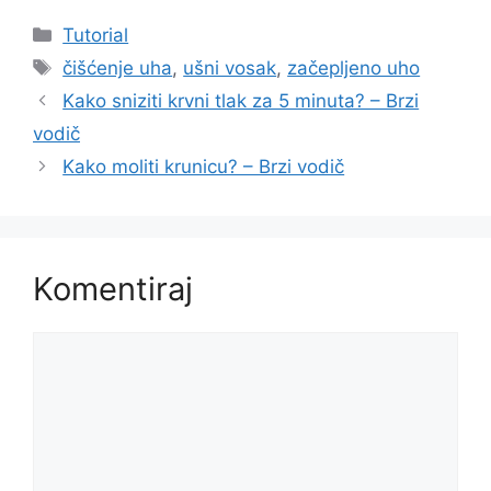
Kategorije
Tutorial
Oznake
čišćenje uha
,
ušni vosak
,
začepljeno uho
Kako sniziti krvni tlak za 5 minuta? – Brzi
vodič
Kako moliti krunicu? – Brzi vodič
Komentiraj
Komentar