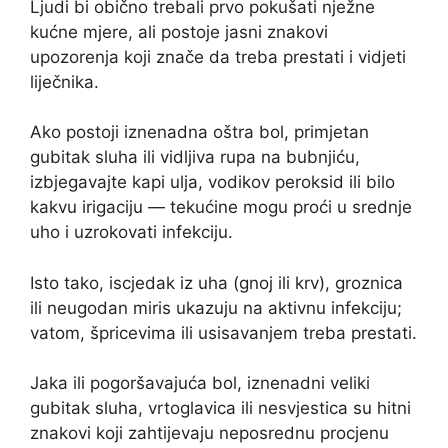
Ljudi bi obično trebali prvo pokušati nježne
kućne mjere, ali postoje jasni znakovi
upozorenja koji znače da treba prestati i vidjeti
liječnika.
Ako postoji iznenadna oštra bol, primjetan
gubitak sluha ili vidljiva rupa na bubnjiću,
izbjegavajte kapi ulja, vodikov peroksid ili bilo
kakvu irigaciju — tekućine mogu proći u srednje
uho i uzrokovati infekciju.
Isto tako, iscjedak iz uha (gnoj ili krv), groznica
ili neugodan miris ukazuju na aktivnu infekciju;
vatom, špricevima ili usisavanjem treba prestati.
Jaka ili pogoršavajuća bol, iznenadni veliki
gubitak sluha, vrtoglavica ili nesvjestica su hitni
znakovi koji zahtijevaju neposrednu procjenu