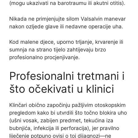
(mogu ukazivati na barotraumu ili akutni otitis).
Nikada ne primjenjujte silom Valsalvin manevar
nakon ozljede glave ili nedavne operacije uha.
Kod malene djece, uporno trljanje, krvarenje ili
sumnja na strano tijelo zahtijevaju brzo
profesionalno procjenjivanje.
Profesionalni tretmani i
što očekivati u klinici
Klinčari obično započinju pažljivim otoskopskim
pregledom kako bi utvrdili što točno blokira uho
(ušni vosak, zabijen predmet, tekućina iza
bubnjića, infekcija ili perforacija), jer pravilno
liječenje potpuno ovisi o toj dijagnozi—ne