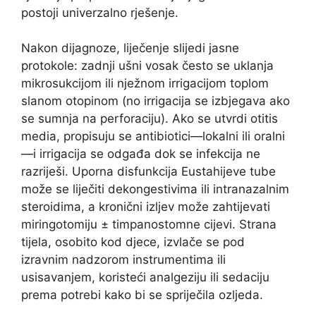
postoji univerzalno rješenje.
Nakon dijagnoze, liječenje slijedi jasne
protokole: zadnji ušni vosak često se uklanja
mikrosukcijom ili nježnom irrigacijom toplom
slanom otopinom (no irrigacija se izbjegava ako
se sumnja na perforaciju). Ako se utvrdi otitis
media, propisuju se antibiotici—lokalni ili oralni
—i irrigacija se odgađa dok se infekcija ne
razriješi. Uporna disfunkcija Eustahijeve tube
može se liječiti dekongestivima ili intranazalnim
steroidima, a kronični izljev može zahtijevati
miringotomiju ± timpanostomne cijevi. Strana
tijela, osobito kod djece, izvlače se pod
izravnim nadzorom instrumentima ili
usisavanjem, koristeći analgeziju ili sedaciju
prema potrebi kako bi se spriječila ozljeda.