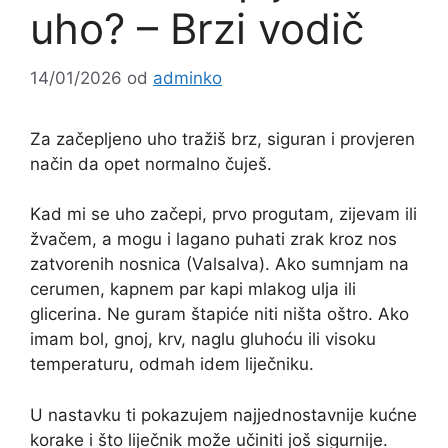
uho? – Brzi vodič
14/01/2026
od
adminko
Za začepljeno uho tražiš brz, siguran i provjeren
način da opet normalno čuješ.
Kad mi se uho začepi, prvo progutam, zijevam ili
žvačem, a mogu i lagano puhati zrak kroz nos
zatvorenih nosnica (Valsalva). Ako sumnjam na
cerumen, kapnem par kapi mlakog ulja ili
glicerina. Ne guram štapiće niti ništa oštro. Ako
imam bol, gnoj, krv, naglu gluhoću ili visoku
temperaturu, odmah idem liječniku.
U nastavku ti pokazujem najjednostavnije kućne
korake i što liječnik može učiniti još sigurnije.