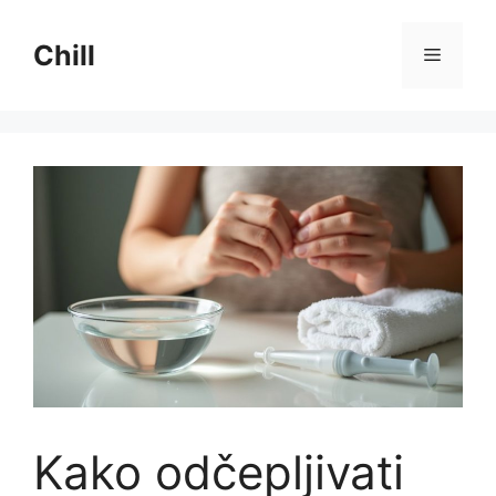
Preskoči
na
Chill
Izborni
sadržaj
Kako odčepljivati