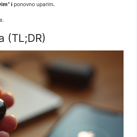
vim” i
ponovno uparim
.
e.
ja (TL;DR)