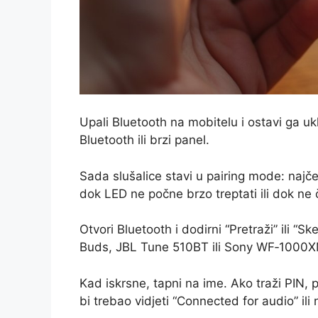
Upali Bluetooth na mobitelu i ostavi ga 
Bluetooth ili brzi panel.
Sada slušalice stavi u pairing mode: najče
dok LED ne počne brzo treptati ili dok ne 
Otvori Bluetooth i dodirni “Pretraži” ili “S
Buds, JBL Tune 510BT ili Sony WF‑1000X
Kad iskrsne, tapni na ime. Ako traži PIN,
bi trebao vidjeti “Connected for audio” ili 