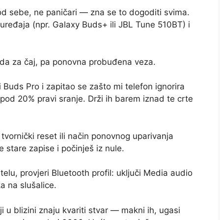
od sebe, ne paničari — zna se to dogoditi svima.
uređaja (npr. Galaxy Buds+ ili JBL Tune 510BT) i
 voda za čaj, pa ponovna probuđena veza.
uds Pro i zapitao se zašto mi telefon ignorira
ispod 20% pravi sranje. Drži ih barem iznad te crte
 tvornički reset ili način ponovnog uparivanja
 stare zapise i počinješ iz nule.
elu, provjeri Bluetooth profil: uključi Media audio
ka na slušalice.
i u blizini znaju kvariti stvar — makni ih, ugasi