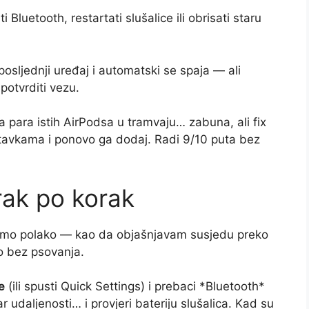
i Bluetooth, restartati slušalice ili obrisati staru
osljednji uređaj i automatski se spaja — ali
otvrditi vezu.
 para istih AirPodsa u tramvaju… zabuna, ali fix
stavkama i ponovo ga dodaj. Radi 9/10 puta bez
orak po korak
idemo polako — kao da objašnjavam susjedu preko
 to bez psovanja.
e
(ili spusti Quick Settings) i prebaci *Bluetooth*
r udaljenosti… i provjeri bateriju slušalica. Kad su