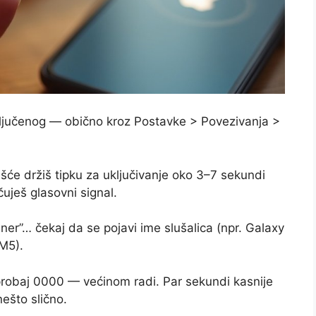
uključenog — obično kroz Postavke > Povezivanja >
šće držiš tipku za uključivanje oko 3–7 sekundi
čuješ glasovni signal.
kener”… čekaj da se pojavi ime slušalica (npr. Galaxy
M5).
 probaj 0000 — većinom radi. Par sekundi kasnije
nešto slično.