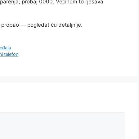
m parenja, probaj 0000. Većinom to rješava
eć probao — pogledat ću detaljnije.
ređaja
i telefon