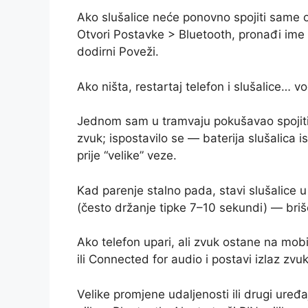
Ako slušalice neće ponovno spojiti same 
Otvori Postavke > Bluetooth, pronađi ime 
dodirni Poveži.
Ako ništa, restartaj telefon i slušalice…
Jednom sam u tramvaju pokušavao spojiti B
zvuk; ispostavilo se — baterija slušalica 
prije “velike” veze.
Kad parenje stalno pada, stavi slušalice u
(često držanje tipke 7–10 sekundi) — briše
Ako telefon upari, ali zvuk ostane na mobit
ili Connected for audio i postavi izlaz zvu
Velike promjene udaljenosti ili drugi uređaj