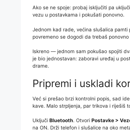
Ako se ne spoje: probaj isključiti pa uključit
vezu u postavkama i pokušati ponovno.
Jednom kad rade, većina slušalica pamti p
povremeno se dogodi da trebaš ponovno p
Iskreno — jednom sam pokušao spojiti dva
je bio jednostavan: zaboravi uređaj u po
drame.
Pripremi i uskladi k
Već si prešao brzi kontrolni popis, sad 
kave. Malo strpljenja, par trikova i riješiš
Uključi
Bluetooth
. Otvori
Postavke > Vez
na ON. Drži telefon i slušalice na oko meta