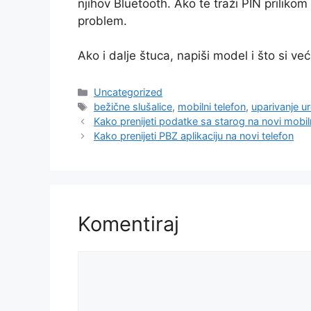
njihov Bluetooth. Ako te traži PIN priliko
problem.
Ako i dalje štuca, napiši model i što si v
Kategorije
Uncategorized
Oznake
bežične slušalice
,
mobilni telefon
,
uparivanje u
Kako prenijeti podatke sa starog na novi mobiln
Kako prenijeti PBZ aplikaciju na novi telefon
Komentiraj
Komentar