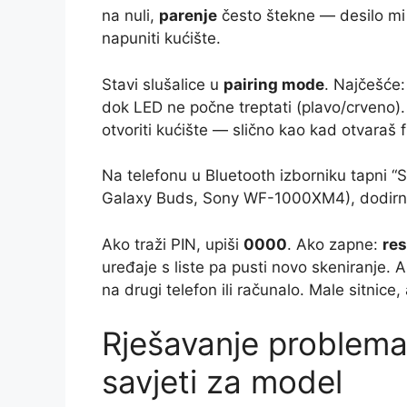
na nuli,
parenje
često štekne — desilo mi 
napuniti kućište.
Stavi slušalice u
pairing mode
. Najčešće: 
dok LED ne počne treptati (plavo/crveno).
otvoriti kućište — slično kao kad otvaraš f
Na telefonu u Bluetooth izborniku tapni “Ske
Galaxy Buds, Sony WF-1000XM4), dodirni
Ako traži PIN, upiši
0000
. Ako zapne:
res
uređaje s liste pa pusti novo skeniranje. A
na drugi telefon ili računalo. Male sitnice, 
Rješavanje problema
savjeti za model