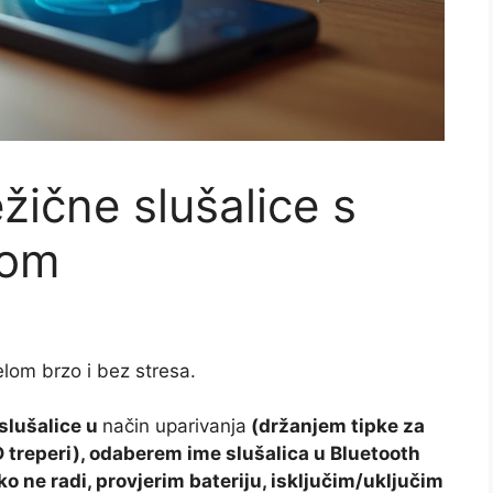
žične slušalice s
nom
lom brzo i bez stresa.
slušalice u
način uparivanja
(držanjem tipke za
D treperi), odaberem ime slušalica u Bluetooth
ko ne radi, provjerim bateriju, isključim/uključim