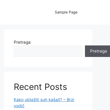
Sample Page
Pretraga
Pretraga
Recent Posts
Kako ublažiti suh kašalj? – Brzi
vodič