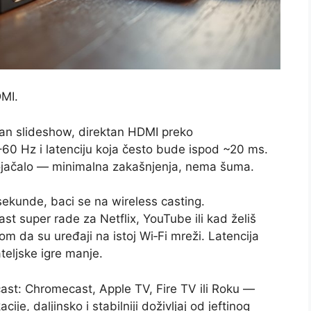
MI.
cizan slideshow, direktan HDMI preko
60 Hz i latenciju koja često bude ispod ~20 ms.
 pojačalo — minimalna zakašnjenja, nema šuma.
isekunde, baci se na wireless casting.
st super rade za Netflix, YouTube ili kad želiš
m da su uređaji na istoj Wi‑Fi mreži. Latencija
teljske igre manje.
 cast: Chromecast, Apple TV, Fire TV ili Roku —
cije, daljinsko i stabilniji doživljaj od jeftinog