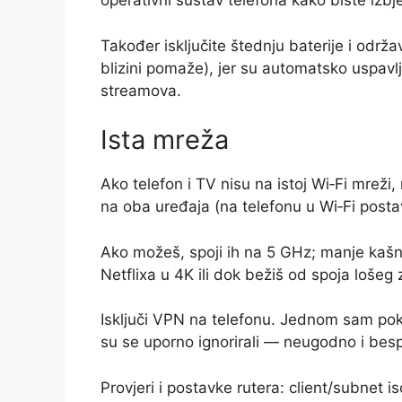
operativni sustav telefona kako biste izb
Također isključite štednju baterije i održa
blizini pomaže), jer su automatsko uspavlj
streamova.
Ista mreža
Ako telefon i TV nisu na istoj Wi‑Fi mreži
na oba uređaja (na telefonu u Wi‑Fi pos
Ako možeš, spoji ih na 5 GHz; manje kašn
Netflixa u 4K ili dok bežiš od spoja lošeg
Isključi VPN na telefonu. Jednom sam pok
su se uporno ignorirali — neugodno i bes
Provjeri i postavke rutera: client/subnet i