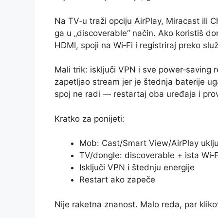
Na TV‑u traži opciju AirPlay, Miracast il
ga u „discoverable“ način. Ako koristiš d
HDMI, spoji na Wi‑Fi i registriraj preko sl
Mali trik: isključi VPN i sve power‑saving
zapetljao stream jer je štednja baterije ug
spoj ne radi — restartaj oba uređaja i prov
Kratko za ponijeti:
Mob: Cast/Smart View/AirPlay uklju
TV/dongle: discoverable + ista Wi‑
Isključi VPN i štednju energije
Restart ako zapeče
Nije raketna znanost. Malo reda, par klikov