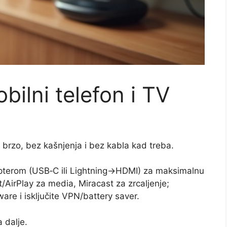
ilni telefon i TV
 brzo, bez kašnjenja i bez kabla kad treba.
pterom (USB‑C ili Lightning→HDMI) za maksimalnu
/AirPlay za media, Miracast za zrcaljenje;
mware i isključite VPN/battery saver.
a dalje.