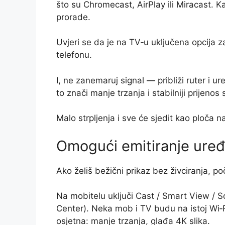
što su Chromecast, AirPlay ili Miracast. 
prorade.
Uvjeri se da je na TV‑u uključena opcija za 
telefonu.
I, ne zanemaruj signal — približi ruter i ur
to znači manje trzanja i stabilniji prijenos 
Malo strpljenja i sve će sjedit kao ploča na
Omogući emitiranje uređ
Ako želiš bežični prikaz bez živciranja, po
Na mobitelu uključi Cast / Smart View / Scr
Center). Neka mob i TV budu na istoj Wi‑
osjetna: manje trzanja, glađa 4K slika.