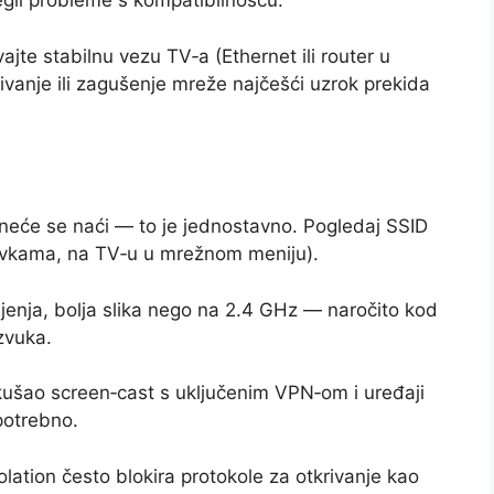
jegli probleme s kompatibilnošću.
vajte stabilnu vezu TV‑a (Ethernet ili router u
ivanje ili zagušenje mreže najčešći uzrok prekida
, neće se naći — to je jednostavno. Pogledaj SSID
tavkama, na TV‑u u mrežnom meniju).
jenja, bolja slika nego na 2.4 GHz — naročito kod
 zvuka.
ušao screen‑cast s uključenim VPN‑om i uređaji
potrebno.
solation često blokira protokole za otkrivanje kao