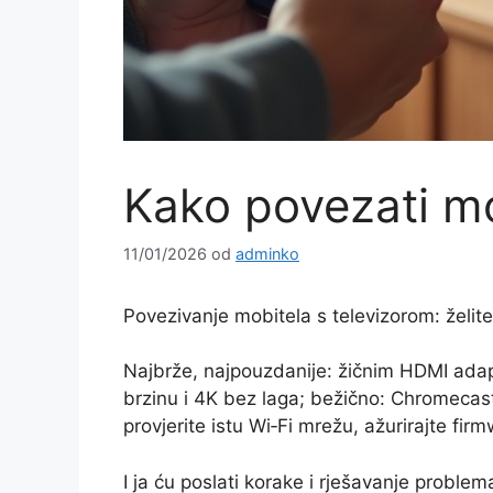
Kako povezati mob
11/01/2026
od
adminko
Povezivanje mobitela s televizorom: želite
Najbrže, najpouzdanije: žičnim HDMI ada
brzinu i 4K bez laga; bežično: Chromecast
provjerite istu Wi‑Fi mrežu, ažurirajte fir
I ja ću poslati korake i rješavanje problem