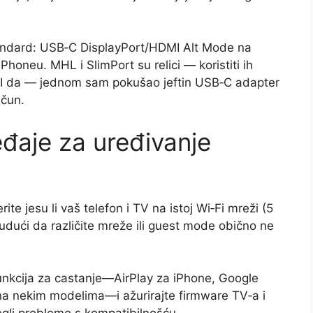
andard: USB‑C DisplayPort/HDMI Alt Mode na
 iPhoneu. MHL i SlimPort su relici — koristiti ih
e. I da — jednom sam pokušao jeftin USB‑C adapter
ačun.
eđaje za uređivanje
ite jesu li vaš telefon i TV na istoj Wi‑Fi mreži (5
dući da različite mreže ili guest mode obično ne
funkcija za castanje—AirPlay za iPhone, Google
na nekim modelima—i ažurirajte firmware TV‑a i