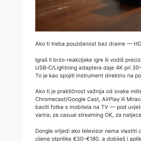
Ako ti treba pouzdanost bez drame — HD
Igraš li brzo-reakcijske igre ili vodiš pre
USB‑C/Lightning adaptera daje 4K pri 30–
To je kao spojiti instrument direktno na
Ako ti je praktičnost važnija od svake mil
Chromecast/Google Cast, AirPlay ili Miraca
baciti fotke s mobitela na TV — pod uvjeto
varira; za casual streaming OK, za natjeca
Dongle vrijedi ako televizor nema vlastiti
cijene otprilike €30–€180, a dobiješ i aplika