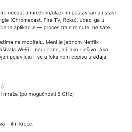
i Chromecast u mrežnim/ulaznim postavkama i stavi
ongle (Chromecast, Fire TV, Roku), ubaci ga u
užbene aplikacije — proces traje minute, ne sate.
 režime na mobitelu. Meni je jednom Netflix
ašivala Wi‑Fi… neugodno, ali lako riješivo. Ako
jeri pojavljuju li se u lokalnom popisu uređaja.
či
Fi mreža (po mogućnosti 5 GHz)
a i film kreće.