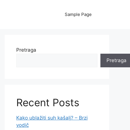
Sample Page
Pretraga
Pretraga
Recent Posts
Kako ublažiti suh kašalj? – Brzi
vodič