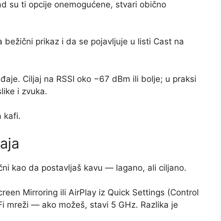
Kad su ti opcije onemogućene, stvari obično
bežični prikaz i da se pojavljuje u listi Cast na
eđaje. Ciljaj na RSSI oko −67 dBm ili bolje; u praksi
slike i zvuka.
 kafi.
aja
čni kao da postavljaš kavu — lagano, ali ciljano.
een Mirroring ili AirPlay iz Quick Settings (Control
Fi mreži — ako možeš, stavi 5 GHz. Razlika je