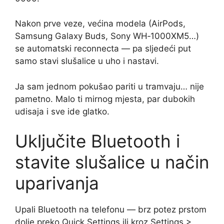
Nakon prve veze, većina modela (AirPods,
Samsung Galaxy Buds, Sony WH‑1000XM5…)
se automatski reconnecta — pa sljedeći put
samo stavi slušalice u uho i nastavi.
Ja sam jednom pokušao pariti u tramvaju… nije
pametno. Malo ti mirnog mjesta, par dubokih
udisaja i sve ide glatko.
Uključite Bluetooth i
stavite slušalice u način
uparivanja
Upali Bluetooth na telefonu — brz potez prstom
dolje preko Quick Settings ili kroz Settings >