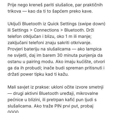
Prije nego kreneš pariti slušalice, par praktičnih
trikova — kao da ti to šapćem preko kave.
Uključi Bluetooth iz Quick Settings (swipe down)
ili Settings > Connections > Bluetooth. Drži
telefon otključan i blizu, oko 1 m ili manje;
zaključani telefoni znaju sakriti otkrivanje.
Provjeri bateriju na slušalicama — ako lampica
ne svijetli, daj im barem 30 minuta punjenja da
ostanu u pairing modu. Ako imaju kućište, otvori
ga da ih probudi; inače budi spreman pritisnuti i
držati power tipku kad ti kažu.
Mali savjet iz prakse: ukloni očite izvore smetnji
— drugi aktivni Bluetooth uređaji, mikrovalne
pećnice u blizini, ili pretrpan kafić pun ljudi s
slušalicama. Ako traže PIN prvi put, probaj
0000.