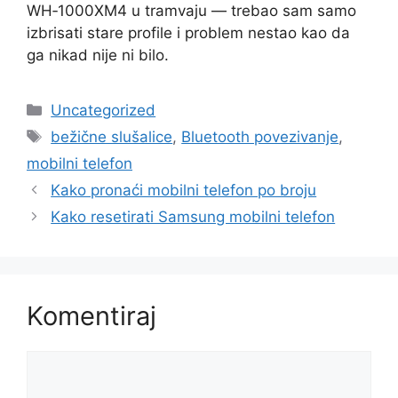
WH‑1000XM4 u tramvaju — trebao sam samo
izbrisati stare profile i problem nestao kao da
ga nikad nije ni bilo.
Kategorije
Uncategorized
Oznake
bežične slušalice
,
Bluetooth povezivanje
,
mobilni telefon
Kako pronaći mobilni telefon po broju
Kako resetirati Samsung mobilni telefon
Komentiraj
Komentar