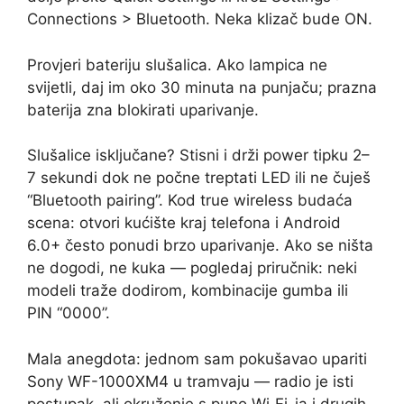
Connections > Bluetooth. Neka klizač bude ON.
Provjeri bateriju slušalica. Ako lampica ne
svijetli, daj im oko 30 minuta na punjaču; prazna
baterija zna blokirati uparivanje.
Slušalice isključane? Stisni i drži power tipku 2–
7 sekundi dok ne počne treptati LED ili ne čuješ
“Bluetooth pairing”. Kod true wireless budaća
scena: otvori kućište kraj telefona i Android
6.0+ često ponudi brzo uparivanje. Ako se ništa
ne dogodi, ne kuka — pogledaj priručnik: neki
modeli traže dodirom, kombinacije gumba ili
PIN “0000”.
Mala anegdota: jednom sam pokušavao upariti
Sony WF-1000XM4 u tramvaju — radio je isti
postupak, ali okruženje s puno Wi‑Fi-ja i drugih