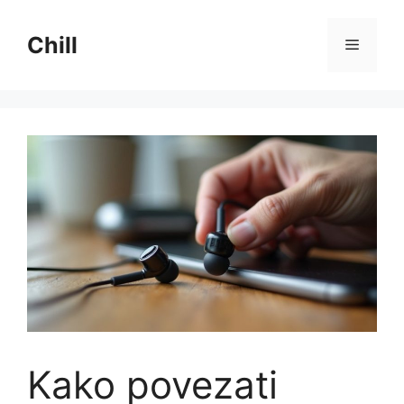
Preskoči
na
Chill
Izborni
sadržaj
Kako povezati