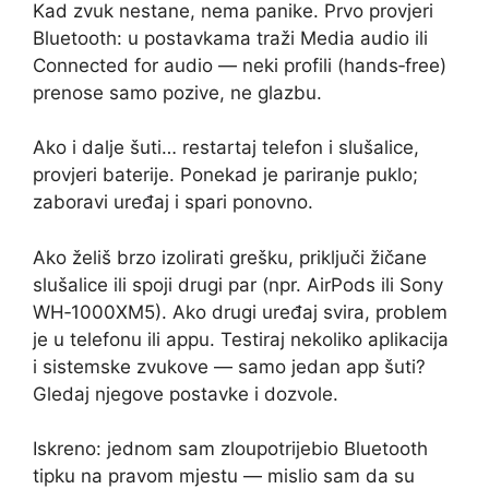
Kad zvuk nestane, nema panike. Prvo provjeri
Bluetooth: u postavkama traži Media audio ili
Connected for audio — neki profili (hands‑free)
prenose samo pozive, ne glazbu.
Ako i dalje šuti… restartaj telefon i slušalice,
provjeri baterije. Ponekad je pariranje puklo;
zaboravi uređaj i spari ponovno.
Ako želiš brzo izolirati grešku, priključi žičane
slušalice ili spoji drugi par (npr. AirPods ili Sony
WH‑1000XM5). Ako drugi uređaj svira, problem
je u telefonu ili appu. Testiraj nekoliko aplikacija
i sistemske zvukove — samo jedan app šuti?
Gledaj njegove postavke i dozvole.
Iskreno: jednom sam zloupotrijebio Bluetooth
tipku na pravom mjestu — mislio sam da su