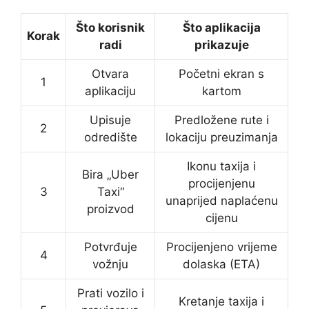
Što korisnik
Što aplikacija
Korak
radi
prikazuje
Otvara
Početni ekran s
1
aplikaciju
kartom
Upisuje
Predložene rute i
2
odredište
lokaciju preuzimanja
Ikonu taxija i
Bira „Uber
procijenjenu
3
Taxi“
unaprijed naplaćenu
proizvod
cijenu
Potvrđuje
Procijenjeno vrijeme
4
vožnju
dolaska (ETA)
Prati vozilo i
Kretanje taxija i