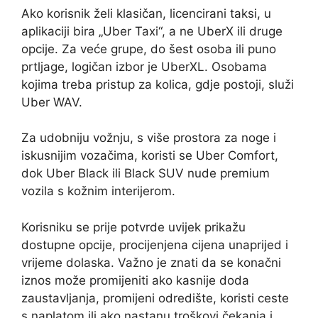
Ako korisnik želi klasičan, licencirani taksi, u
aplikaciji bira „Uber Taxi“, a ne UberX ili druge
opcije. Za veće grupe, do šest osoba ili puno
prtljage, logičan izbor je UberXL. Osobama
kojima treba pristup za kolica, gdje postoji, služi
Uber WAV.
Za udobniju vožnju, s više prostora za noge i
iskusnijim vozačima, koristi se Uber Comfort,
dok Uber Black ili Black SUV nude premium
vozila s kožnim interijerom.
Korisniku se prije potvrde uvijek prikažu
dostupne opcije, procijenjena cijena unaprijed i
vrijeme dolaska. Važno je znati da se konačni
iznos može promijeniti ako kasnije doda
zaustavljanja, promijeni odredište, koristi ceste
s naplatom ili ako nastanu troškovi čekanja i