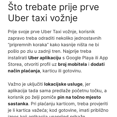
Što trebate prije prve
Uber taxi vožnje
Prije svoje prve Uber Taxi vožnje, korisnik
zapravo treba odraditi nekoliko jednostavnih
“pripremnih koraka” kako kasnije ništa ne bi
pošlo po zlu u zadnji tren. Najprije treba
instalirati
Uber aplikaciju
s Google Playa ili App
Storea, otvoriti profil uz
broj mobitela
i
dodati
način plaćanja
, karticu ili gotovinu.
Važno je uključiti
lokacijske usluge
, jer
aplikacija tada sama predlaže početnu točku, a
korisnik po želji pomiče
pin na točno mjesto
sastanka
. Pri plaćanju karticom, treba provjeriti
je li kartica važeća; kod gotovine, imati približno
iznos koji aplikacija unaprijed prikaže.