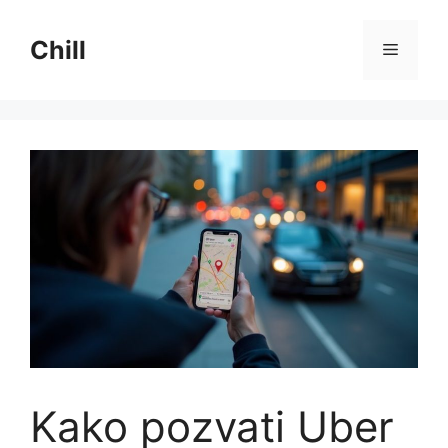
Preskoči
na
Chill
Izborni
sadržaj
Kako pozvati Uber