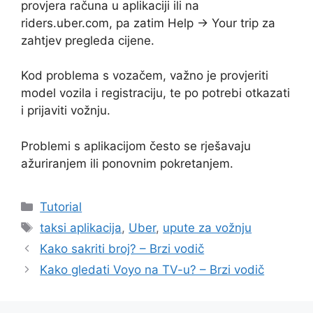
provjera računa u aplikaciji ili na
riders.uber.com, pa zatim Help → Your trip za
zahtjev pregleda cijene.
Kod problema s vozačem, važno je provjeriti
model vozila i registraciju, te po potrebi otkazati
i prijaviti vožnju.
Problemi s aplikacijom često se rješavaju
ažuriranjem ili ponovnim pokretanjem.
Kategorije
Tutorial
Oznake
taksi aplikacija
,
Uber
,
upute za vožnju
Kako sakriti broj? – Brzi vodič
Kako gledati Voyo na TV-u? – Brzi vodič