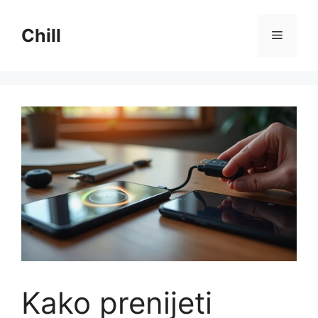
Preskoči
na
Chill
Izborni
sadržaj
Kako prenijeti