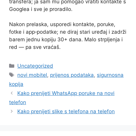
transfera; ja sam mu pomogao vratiti kontakte s
Googlea i sve je proradilo.
Nakon prelaska, usporedi kontakte, poruke,
fotke i app‑podatke; ne diraj stari uređaj i zadrži
barem jednu kopiju 30+ dana. Malo strpljenja i
red — pa sve vraćaš.
Kategorije
Uncategorized
Oznake
novi mobitel
,
prijenos podataka
,
sigurnosna
kopija
Kako prenijeti WhatsApp poruke na novi
telefon
Kako prenijeti slike s telefona na telefon