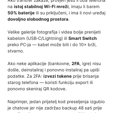
Ako transfer zakaže, provjeri jesu li oba telefona
na
istoj stabilnoj Wi‑Fi mreži
, imaju li barem
50% baterije
ili su priključeni, i ima li novi uređaj
dovoljno slobodnog prostora
.
Velike galerije fotografija i videa bolje prenijeti
kabelom (USB‑C/Lightning) ili
Smart Switch
preko PC‑ja — kabel može biti i do 10× brži,
stvarno.
Ako neke aplikacije (bankovne,
2FA
, igre) nisu
došle, deinstaliraj i ponovno instaliraj pa upiši
podatke. Za 2FA:
izvezi tokene
prije brisanja
starog telefona — koristi funkciju export ili
ponovno skeniraj QR kodove.
Naprimjer, jedan prijatelj kod preseljenja izgubio
je chatove jer nije zadržao backup 48 sati prije