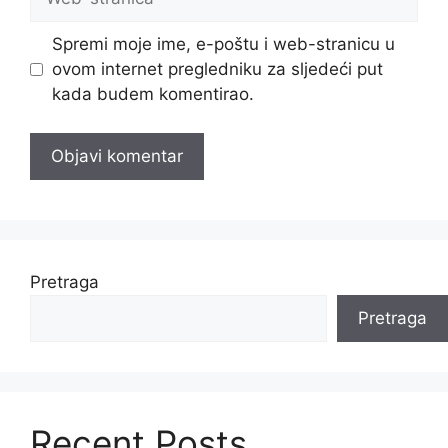
stranica
Spremi moje ime, e-poštu i web-stranicu u
ovom internet pregledniku za sljedeći put
kada budem komentirao.
Pretraga
Pretraga
Recent Posts