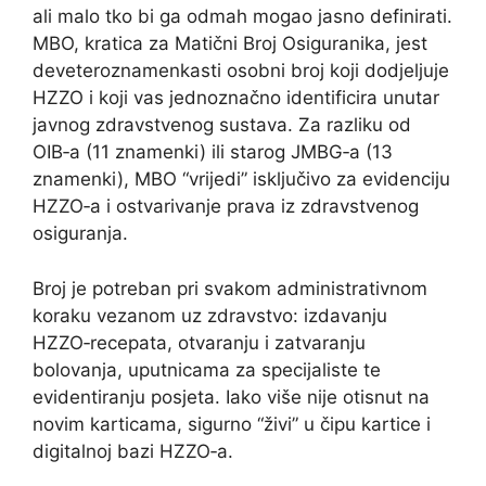
ali malo tko bi ga odmah mogao jasno definirati.
MBO, kratica za Matični Broj Osiguranika, jest
deveteroznamenkasti osobni broj koji dodjeljuje
HZZO i koji vas jednoznačno identificira unutar
javnog zdravstvenog sustava. Za razliku od
OIB‑a (11 znamenki) ili starog JMBG‑a (13
znamenki), MBO “vrijedi” isključivo za evidenciju
HZZO‑a i ostvarivanje prava iz zdravstvenog
osiguranja.
Broj je potreban pri svakom administrativnom
koraku vezanom uz zdravstvo: izdavanju
HZZO‑recepata, otvaranju i zatvaranju
bolovanja, uputnicama za specijaliste te
evidentiranju posjeta. Iako više nije otisnut na
novim karticama, sigurno “živi” u čipu kartice i
digitalnoj bazi HZZO‑a.