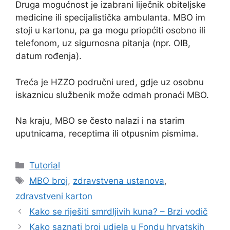
Druga mogućnost je izabrani liječnik obiteljske
medicine ili specijalistička ambulanta. MBO im
stoji u kartonu, pa ga mogu priopćiti osobno ili
telefonom, uz sigurnosna pitanja (npr. OIB,
datum rođenja).
Treća je HZZO područni ured, gdje uz osobnu
iskaznicu službenik može odmah pronaći MBO.
Na kraju, MBO se često nalazi i na starim
uputnicama, receptima ili otpusnim pismima.
Kategorije
Tutorial
Oznake
MBO broj
,
zdravstvena ustanova
,
zdravstveni karton
Kako se riješiti smrdljivih kuna? – Brzi vodič
Kako saznati broj udjela u Fondu hrvatskih