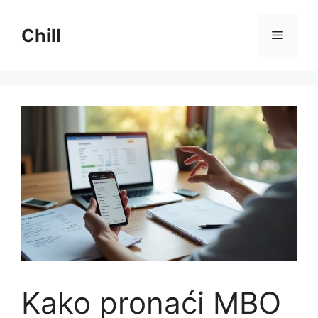
Preskoči
na
Chill
Izborni
sadržaj
Kako pronaći MBO