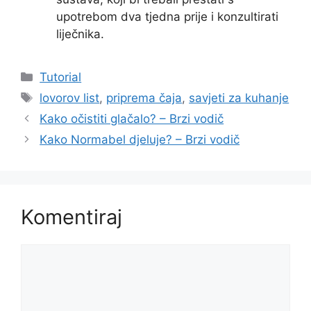
upotrebom dva tjedna prije i konzultirati
liječnika.
Kategorije
Tutorial
Oznake
lovorov list
,
priprema čaja
,
savjeti za kuhanje
Kako očistiti glačalo? – Brzi vodič
Kako Normabel djeluje? – Brzi vodič
Komentiraj
Komentar