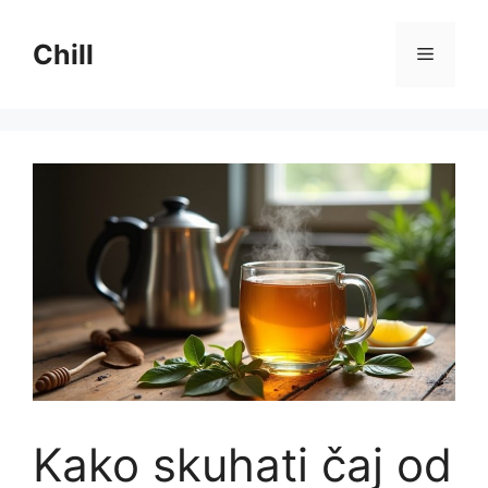
Preskoči
na
Chill
Izborni
sadržaj
Kako skuhati čaj od