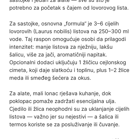
sastojke i jedan za alate — sve su što je
potrebno za početak s čajem od lovorovog lista.
Za sastojke, osnovna „formula“ je 3–6 cijelih
lovorovih (Laurus nobilis) listova na 250–300 ml
vode. Taj raspon omogućuje osobi da prilagodi
intenzitet: manje listova za nježniju, lakšu
šalicu, više za jači, aromatičniji napitak.
Opcionalni dodaci uključuju 1 žličicu cejlonskog
cimeta, koji daje slatkoću i toplinu, plus 1–2 žlice
meda ili smeđeg šećera za okus.
Za alate, mali lonac rješava kuhanje, dok
poklopac pomaže zadržati esencijalna ulja.
Cjedilo ili žlica neophodni su za uklanjanje cijelih
listova — važno jer su nejestivi — a šalica ili
termos koriste se za posluživanje ili čuvanje.