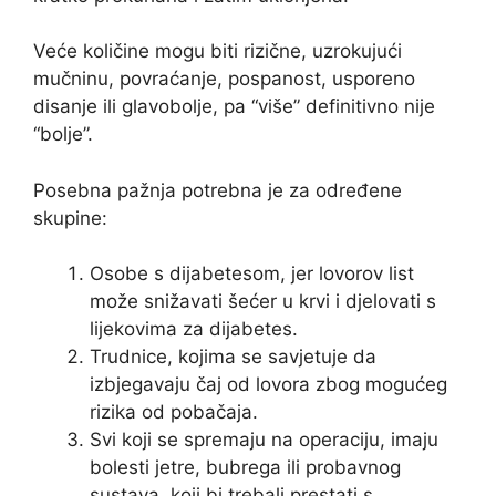
Veće količine mogu biti rizične, uzrokujući
mučninu, povraćanje, pospanost, usporeno
disanje ili glavobolje, pa “više” definitivno nije
“bolje”.
Posebna pažnja potrebna je za određene
skupine:
Osobe s dijabetesom, jer lovorov list
može snižavati šećer u krvi i djelovati s
lijekovima za dijabetes.
Trudnice, kojima se savjetuje da
izbjegavaju čaj od lovora zbog mogućeg
rizika od pobačaja.
Svi koji se spremaju na operaciju, imaju
bolesti jetre, bubrega ili probavnog
sustava, koji bi trebali prestati s