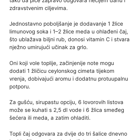
tako da piće zapravo odgovara nečijem danu i
zdravstvenim ciljevima.
Jednostavno poboljšanje je dodavanje 1 žlice
limunovog soka i 1–2 žlice meda u ohlađeni čaj,
što ublažava biljni rub, donosi vitamin C i stvara
nježno umirujući učinak za grlo.
Oni koji vole toplije, začinjenije note mogu
dodati 1 žličicu ceylonskog cimeta tijekom
vrenja, dobivajući aromu i dodatnu protuupalnu
potporu.
Za gušću, sirupastu opciju, 6 lovorovih listova
može se kuhati s 2,5 dl vode i 6 žlica smeđeg
šećera ili meda, a zatim ohladiti.
Topli čaj odgovara za dvije do tri šalice dnevno