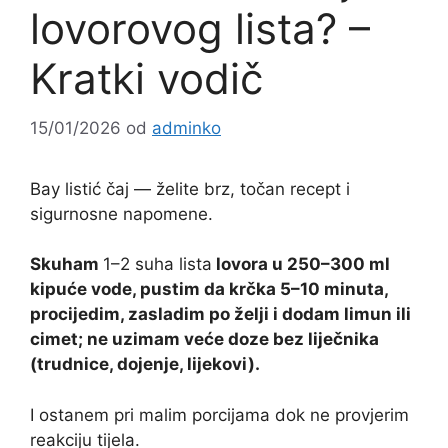
lovorovog lista? –
Kratki vodič
15/01/2026
od
adminko
Bay listić čaj — želite brz, točan recept i
sigurnosne napomene.
Skuham
1–2 suha lista
lovora u 250–300 ml
kipuće vode, pustim da krčka 5–10 minuta,
procijedim, zasladim po želji i dodam limun ili
cimet; ne uzimam veće doze bez liječnika
(trudnice, dojenje, lijekovi).
I ostanem pri malim porcijama dok ne provjerim
reakciju tijela.