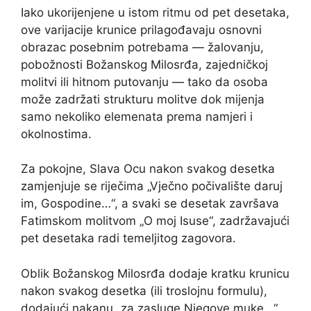
Iako ukorijenjene u istom ritmu od pet desetaka,
ove varijacije krunice prilagođavaju osnovni
obrazac posebnim potrebama — žalovanju,
pobožnosti Božanskog Milosrđa, zajedničkoj
molitvi ili hitnom putovanju — tako da osoba
može zadržati strukturu molitve dok mijenja
samo nekoliko elemenata prema namjeri i
okolnostima.
Za pokojne, Slava Ocu nakon svakog desetka
zamjenjuje se riječima „Vječno počivalište daruj
im, Gospodine…“, a svaki se desetak završava
Fatimskom molitvom „O moj Isuse“, zadržavajući
pet desetaka radi temeljitog zagovora.
Oblik Božanskog Milosrđa dodaje kratku krunicu
nakon svakog desetka (ili troslojnu formulu),
dodajući nakanu „za zasluge Njegove muke…“