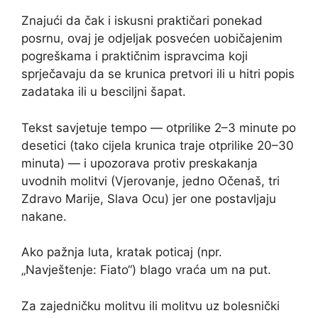
Znajući da čak i iskusni praktičari ponekad
posrnu, ovaj je odjeljak posvećen uobičajenim
pogreškama i praktičnim ispravcima koji
sprječavaju da se krunica pretvori ili u hitri popis
zadataka ili u besciljni šapat.
Tekst savjetuje tempo — otprilike 2–3 minute po
desetici (tako cijela krunica traje otprilike 20–30
minuta) — i upozorava protiv preskakanja
uvodnih molitvi (Vjerovanje, jedno Očenaš, tri
Zdravo Marije, Slava Ocu) jer one postavljaju
nakane.
Ako pažnja luta, kratak poticaj (npr.
„Navještenje: Fiato“) blago vraća um na put.
Za zajedničku molitvu ili molitvu uz bolesnički