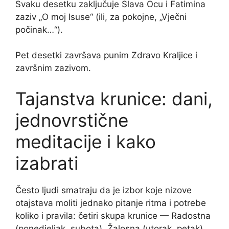
Svaku desetku zaključuje Slava Ocu i Fatimina
zaziv „O moj Isuse“ (ili, za pokojne, „Vječni
počinak…“).
Pet desetki završava punim Zdravo Kraljice i
završnim zazivom.
Tajanstva krunice: dani,
jednovrstične
meditacije i kako
izabrati
Često ljudi smatraju da je izbor koje nizove
otajstava moliti jednako pitanje ritma i potrebe
koliko i pravila: četiri skupa krunice — Radostna
(ponedjeljak, subota), Žalosna (utorak, petak),