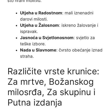
što hrani molitvu.
Utjeha u Radostnom
: mali iznenadni
darovi milosti.
Utjeha u Žalosnom
: iskreno žalovanje i
ispravak.
Jasnoća u Svjetlonosnom
: svjetlo za
teške izbore.
Nada u Slavnome
: čvrsto obećanje iznad
straha.
Različite vrste krunice:
Za mrtve, Božanskog
milosrđa, Za skupinu i
Putna izdanja