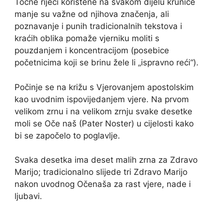
Točne riječi korištene na svakom dijelu krunice
manje su važne od njihova značenja, ali
poznavanje i punih tradicionalnih tekstova i
kraćih oblika pomaže vjerniku moliti s
pouzdanjem i koncentracijom (posebice
početnicima koji se brinu žele li „ispravno reći“).
Počinje se na križu s Vjerovanjem apostolskim
kao uvodnim ispovijedanjem vjere. Na prvom
velikom zrnu i na velikom zrnju svake desetke
moli se Oče naš (Pater Noster) u cijelosti kako
bi se započelo to poglavlje.
Svaka desetka ima deset malih zrna za Zdravo
Marijo; tradicionalno slijede tri Zdravo Marijo
nakon uvodnog Očenaša za rast vjere, nade i
ljubavi.