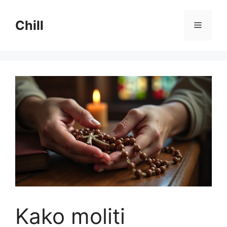
Preskoči
na
Chill
Izborni
sadržaj
Kako moliti