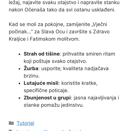
ležaj, najavite svaku otajstvo i napravite stanku
nakon Očenaša tako da svi ostanu usklađeni.
Kad se moli za pokojne, zamijenite „Vječni
počinak…“ za Slava Ocu i završite s Zdravo
Kraljice i Fatimskom molitvom.
Strah od tišine
: prihvatite smiren ritam
koji poštuje svako otajstvo.
Žurba
: usporite; kvaliteta nadjačava
brzinu.
Lutajuće misli
: koristite kratke,
specifične poticaje.
Zbunjenost u grupi
: jasna najavljivanja i
stanke pomažu jedinstvu.
Kategorije
Tutorial
Oznake