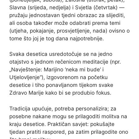
Slavna (srijeda, nedjelja) i Svjetla (četvrtak) —
pružaju jednostavan tjedni obrazac za slijediti,
ali osoba također može odabrati prema temi
(utjeha, pokajanje, prosvjetljenje, nada) ovisno o
tome što joj je tog dana najpotrebnije.
Svaka desetica usredotočuje se na jedno
otajstvo s jednom rečenicom meditacije (npr.
„Navještenje: Marijino ‘neka mi bude’ i
Utjelovljenje“), izgovorenom na početku
desetice i tiho ponavljanom tijekom svake
Zdravo Marije kako bi se produbio fokus.
Tradicija upućuje, potreba personalizira; za
posebne nakane mogu se prilagoditi molitva na
kraju desetice. Praktičan savjet: pokušajte
tjedan pratiti raspored, pa zatim prilagodite ono