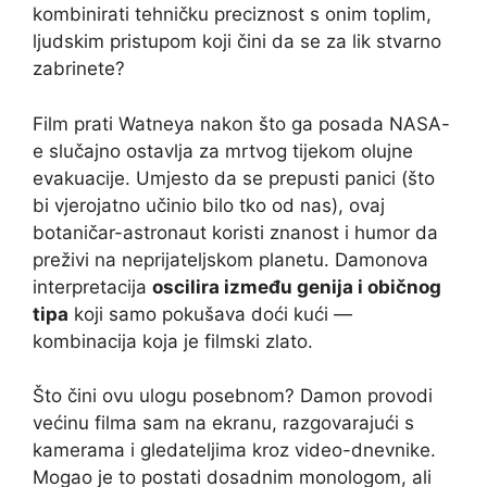
kombinirati tehničku preciznost s onim toplim,
ljudskim pristupom koji čini da se za lik stvarno
zabrinete?
Film prati Watneya nakon što ga posada NASA-
e slučajno ostavlja za mrtvog tijekom olujne
evakuacije. Umjesto da se prepusti panici (što
bi vjerojatno učinio bilo tko od nas), ovaj
botaničar-astronaut koristi znanost i humor da
preživi na neprijateljskom planetu. Damonova
interpretacija
oscilira između genija i običnog
tipa
koji samo pokušava doći kući —
kombinacija koja je filmski zlato.
Što čini ovu ulogu posebnom? Damon provodi
većinu filma sam na ekranu, razgovarajući s
kamerama i gledateljima kroz video-dnevnike.
Mogao je to postati dosadnim monologom, ali