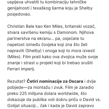
uspijeva uhvatiti tu kombinaciju tehničke
genijalno​sti i texaškog šarma koju je Shelby
posjedovao.
Christian Bale kao Ken Miles, britanski vozač,
stvara savršenu kemiju s Damonom. Njihova
partnerstva na ekranu… pa, osjećate tu
napetost između čovjeka koji zna što želi
napraviti (Shelby) i onoga koji to mora izvesti
(Miles). Film prati kako ova dvojica muže svoje
znanje i strast u projekt koji bi trebao srušiti
Ferrari imperij.
Rezultat?
Četiri nominacije za Oscara
i dvije
pobjede—za montažu i zvuk. Film je zaradio
preko 225 milijuna dolara worldwide, što
dokazuje da publika voli dobru priču o David vs.
Golijat situaciji… čak i kada je David zapravo