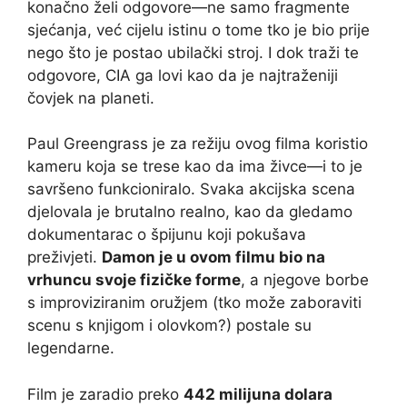
konačno želi odgovore—ne samo fragmente
sjećanja, već cijelu istinu o tome tko je bio prije
nego što je postao ubilački stroj. I dok traži te
odgovore, CIA ga lovi kao da je najtraženiji
čovjek na planeti.
Paul Greengrass je za režiju ovog filma koristio
kameru koja se trese kao da ima živce—i to je
savršeno funkcioniralo. Svaka akcijska scena
djelovala je brutalno realno, kao da gledamo
dokumentarac o špijunu koji pokušava
preživjeti.
Damon je u ovom filmu bio na
vrhuncu svoje fizičke forme
, a njegove borbe
s improviziranim oružjem (tko može zaboraviti
scenu s knjigom i olovkom?) postale su
legendarne.
Film je zaradio preko
442 milijuna dolara