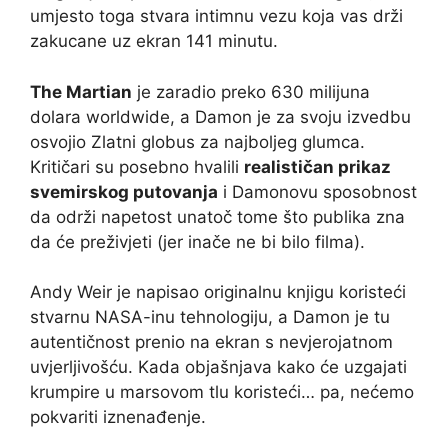
umjesto toga stvara intimnu vezu koja vas drži
zakucane uz ekran 141 minutu.
The Martian
je zaradio preko 630 milijuna
dolara worldwide, a Damon je za svoju izvedbu
osvojio Zlatni globus za najboljeg glumca.
Kritičari su posebno hvalili
realističan prikaz
svemirskog putovanja
i Damonovu sposobnost
da održi napetost unatoč tome što publika zna
da će preživjeti (jer inače ne bi bilo filma).
Andy Weir je napisao originalnu knjigu koristeći
stvarnu NASA-inu tehnologiju, a Damon je tu
autentičnost prenio na ekran s nevjerojatnom
uvjerljivošću. Kada objašnjava kako će uzgajati
krumpire u marsovom tlu koristeći… pa, nećemo
pokvariti iznenađenje.