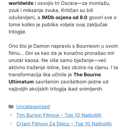
worldwide
i osvojio tri Oscara—za montažu,
zvuk i miksanje zvuka. Kritičari su bili
oduševljeni, a
IMDb ocjena od 8.0
govori sve o
tome koliko je publika voljela ovaj zaključak
trilogije.
Ono što je Damon napravio s Bourneom u ovom
filmu… čini se kao da je konačno pronašao mir
unutar kaosa. Ne više samo bježanje—već
aktivno traženje istine, bez obzira na cijenu. I ta
transformacija lika učinila je
The Bourne
Ultimatum
savršenim završetkom jedne od
najboljih akcijskih trilogija ikad snimljenih.
Kategorije
Uncategorized
Tim Burton Filmovi – Top 10 Najboljih
Crtani Filmovi Za Djecu – Top 10 Najboljih