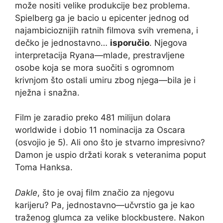
može nositi velike produkcije bez problema.
Spielberg ga je bacio u epicenter jednog od
najambicioznijih ratnih filmova svih vremena, i
dečko je jednostavno…
isporučio
. Njegova
interpretacija Ryana—mlade, prestravljene
osobe koja se mora suočiti s ogromnom
krivnjom što ostali umiru zbog njega—bila je i
nježna i snažna.
Film je zaradio preko 481 milijun dolara
worldwide i dobio 11 nominacija za Oscara
(osvojio je 5). Ali ono što je stvarno impresivno?
Damon je uspio držati korak s veteranima poput
Toma Hanksa.
Dakle
, što je ovaj film značio za njegovu
karijeru? Pa, jednostavno—učvrstio ga je kao
traženog glumca za velike blockbustere. Nakon