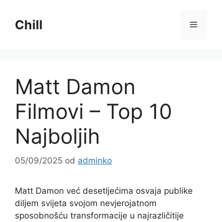
Preskoči
na
Chill
Izborni
sadržaj
Matt Damon
Filmovi – Top 10
Najboljih
05/09/2025
od
adminko
Matt Damon već desetljećima osvaja publike
diljem svijeta svojom nevjerojatnom
sposobnošću transformacije u najrazličitije