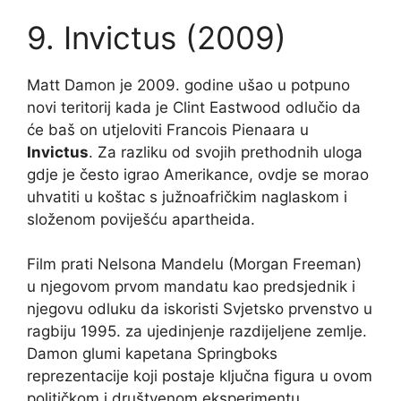
9. Invictus (2009)
Matt Damon je 2009. godine ušao u potpuno
novi teritorij kada je Clint Eastwood odlučio da
će baš on utjeloviti Francois Pienaara u
Invictus
. Za razliku od svojih prethodnih uloga
gdje je često igrao Amerikance, ovdje se morao
uhvatiti u koštac s južnoafričkim naglaskom i
složenom poviješću apartheida.
Film prati Nelsona Mandelu (Morgan Freeman)
u njegovom prvom mandatu kao predsjednik i
njegovu odluku da iskoristi Svjetsko prvenstvo u
ragbiju 1995. za ujedinjenje razdijeljene zemlje.
Damon glumi kapetana Springboks
reprezentacije koji postaje ključna figura u ovom
političkom i društvenom eksperimentu.