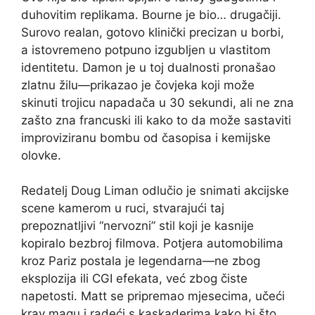
duhovitim replikama. Bourne je bio… drugačiji.
Surovo realan, gotovo klinički precizan u borbi,
a istovremeno potpuno izgubljen u vlastitom
identitetu. Damon je u toj dualnosti pronašao
zlatnu žilu—prikazao je čovjeka koji može
skinuti trojicu napadača u 30 sekundi, ali ne zna
zašto zna francuski ili kako to da može sastaviti
improviziranu bombu od časopisa i kemijske
olovke.
Redatelj Doug Liman odlučio je snimati akcijske
scene kamerom u ruci, stvarajući taj
prepoznatljivi “nervozni” stil koji je kasnije
kopiralo bezbroj filmova. Potjera automobilima
kroz Pariz postala je legendarna—ne zbog
eksplozija ili CGI efekata, već zbog čiste
napetosti. Matt se pripremao mjesecima, učeći
krav magu i radeći s kaskaderima kako bi što