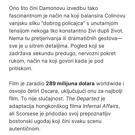
Ono što čini Damonovu izvedbu tako
fascinantnom je način na koji balansira Colinovu
vanjsku sliku “dobrog policajca” s unutarnjom
tensijom nekoga tko konstantno živi dupli život.
Nema tu pretjerivanja ili dramatičnih gestova—
sve je u sitnim detaljima. Pogled koji se
zadržava sekundu predugo, nervozni pokret
rukom, način na koji govori kada je pod
pritiskom.
Film je zaradio
289 milijuna dolara
worldwide i
osvojio četiri Oscara, uključujući onu za najbolji
film. To nije slučajnost.
The Departed
je
adaptacija hongkonškog filma
Infernal Affairs
,
ali Scorsese je pridodao svoj prepoznatljiv
bostonski ugođaj koji čini svaku scenu
autentičnom.