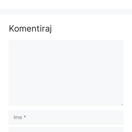
Komentiraj
Komentar
Ime
E-