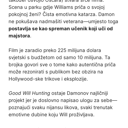
također osvojio Oscara) stvara srce filma.
Scena u parku gdje Williams priča o svojoj
pokojnoj ženi? Čista emotivna katarza. Damon
ne pokušava nadmašiti veterana—umjesto toga
postavlja se kao spreman učenik koji uči od
majstora
.
Film je zaradio preko 225 milijuna dolara
svjetski s budžetom od samo 10 milijuna. Ta
brojka govori sve o tome kako autentična priča
može rezonirati s publikom bez obzira na
Hollywood-ske trikove i eksplozije.
Good Will Hunting
ostaje Damonov najličniji
projekt jer je doslovno napisao ulogu za sebe—
poznajući svaku nijansu likova, svaki trenutak
emotivne dubine koju Will proživljava.