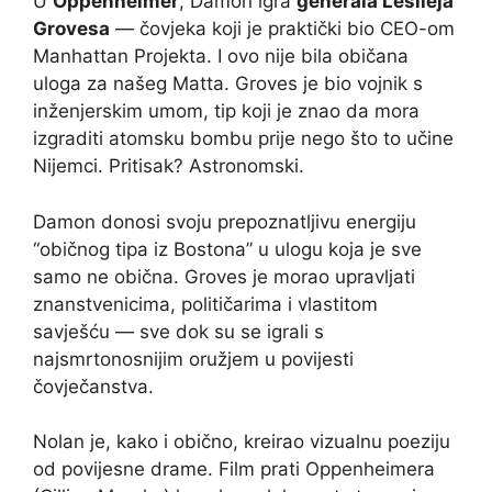
U
Oppenheimer
, Damon igra
generala Leslieja
Grovesa
— čovjeka koji je praktički bio CEO-om
Manhattan Projekta. I ovo nije bila običana
uloga za našeg Matta. Groves je bio vojnik s
inženjerskim umom, tip koji je znao da mora
izgraditi atomsku bombu prije nego što to učine
Nijemci. Pritisak? Astronomski.
Damon donosi svoju prepoznatljivu energiju
“običnog tipa iz Bostona” u ulogu koja je sve
samo ne obična. Groves je morao upravljati
znanstvenicima, političarima i vlastitom
savješću — sve dok su se igrali s
najsmrtonosnijim oružjem u povijesti
čovječanstva.
Nolan je, kako i obično, kreirao vizualnu poeziju
od povijesne drame. Film prati Oppenheimera