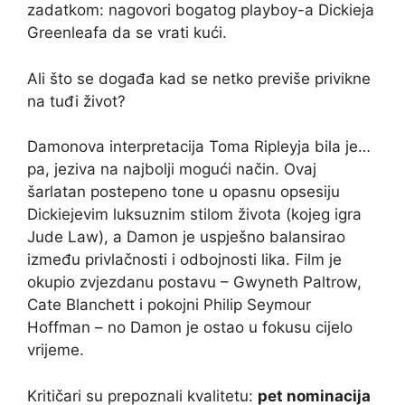
zadatkom: nagovori bogatog playboy-a Dickieja
Greenleafa da se vrati kući.
Ali što se događa kad se netko previše privikne
na tuđi život?
Damonova interpretacija Toma Ripleyja bila je…
pa, jeziva na najbolji mogući način. Ovaj
šarlatan postepeno tone u opasnu opsesiju
Dickiejevim luksuznim stilom života (kojeg igra
Jude Law), a Damon je uspješno balansirao
između privlačnosti i odbojnosti lika. Film je
okupio zvjezdanu postavu – Gwyneth Paltrow,
Cate Blanchett i pokojni Philip Seymour
Hoffman – no Damon je ostao u fokusu cijelo
vrijeme.
Kritičari su prepoznali kvalitetu:
pet nominacija