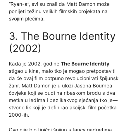
“Ryan-a”, svi su znali da Matt Damon može
ponijeti težinu velikih filmskih projekata na
svojim plećima.
3. The Bourne Identity
(2002)
Kada je 2002. godine
The Bourne Identity
stigao u kina, malo tko je mogao pretpostaviti
da će ovaj film potpuno revolucionirati špijunski
žanr. Matt Damon je u ulozi Jasona Bournea—
čovjeka koji se budi na ribaskom brodu s dva
metka u leđima i bez ikakvog sjećanja tko je—
stvorio lik koji je definirao akcijski film početka
2000-ih.
Ovo nije bio tipični špijun s fancy gadgetima i