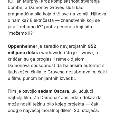
(Cillian Murphy) kroz kompleksnost stvaranja
bombe, a Damonov Groves služi kao
pragmatična sila koja drži sve na zemlji. Njihova
dinamika? Električasta — znanstvenik koji se
pita “trebamo li?” protiv generala koji pita
“možemo li?”
Oppenheimer
je zaradio nevjerojatnih
952
milijuna dolara
worldwide (što je… wow), a
kritičari su ga proglasili remek-djelom.
Damonova sposobnost da balansira autoritet s
ljudskošću činila je Grovesa nezaboravnim, čak i
u filmu punom briljantnih izvedbi.
Film je osvojio
sedam Oscara
, uključujući
najbolji film. Za Damona? Još jedan dokaz da
može nositi težinu bilo kojeg projekta — čak i
onog o najvećoj moralnoj dilemi 20. stoljeća.