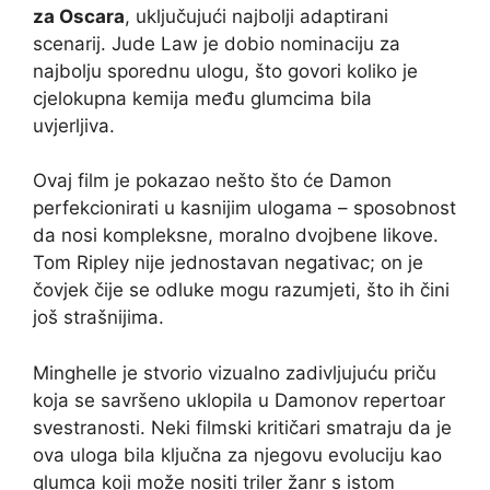
za Oscara
, uključujući najbolji adaptirani
scenarij. Jude Law je dobio nominaciju za
najbolju sporednu ulogu, što govori koliko je
cjelokupna kemija među glumcima bila
uvjerljiva.
Ovaj film je pokazao nešto što će Damon
perfekcionirati u kasnijim ulogama – sposobnost
da nosi kompleksne, moralno dvojbene likove.
Tom Ripley nije jednostavan negativac; on je
čovjek čije se odluke mogu razumjeti, što ih čini
još strašnijima.
Minghelle je stvorio vizualno zadivljujuću priču
koja se savršeno uklopila u Damonov repertoar
svestranosti. Neki filmski kritičari smatraju da je
ova uloga bila ključna za njegovu evoluciju kao
glumca koji može nositi triler žanr s istom