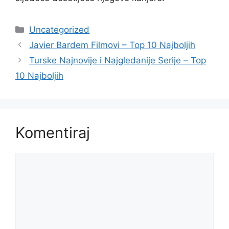
Kategorije
Uncategorized
Javier Bardem Filmovi – Top 10 Najboljih
Turske Najnovije i Najgledanije Serije – Top
10 Najboljih
Komentiraj
Komentar