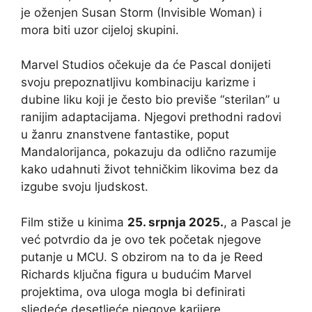
je oženjen Susan Storm (Invisible Woman) i
mora biti uzor cijeloj skupini.
Marvel Studios očekuje da će Pascal donijeti
svoju prepoznatljivu kombinaciju karizme i
dubine liku koji je često bio previše “sterilan” u
ranijim adaptacijama. Njegovi prethodni radovi
u žanru znanstvene fantastike, poput
Mandalorijanca, pokazuju da odlično razumije
kako udahnuti život tehničkim likovima bez da
izgube svoju ljudskost.
Film stiže u kinima
25. srpnja 2025.
, a Pascal je
već potvrdio da je ovo tek početak njegove
putanje u MCU. S obzirom na to da je Reed
Richards ključna figura u budućim Marvel
projektima, ova uloga mogla bi definirati
sljedeće desetljeće njegove karijere.