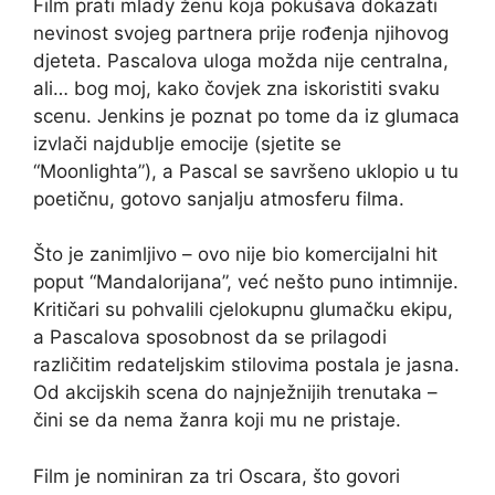
Film prati mladу ženu koja pokušava dokazati
nevinost svojeg partnera prije rođenja njihovog
djeteta. Pascalova uloga možda nije centralna,
ali… bog moj, kako čovjek zna iskoristiti svaku
scenu. Jenkins je poznat po tome da iz glumaca
izvlači najdublje emocije (sjetite se
“Moonlighta”), a Pascal se savršeno uklopio u tu
poetičnu, gotovo sanjalju atmosferu filma.
Što je zanimljivo – ovo nije bio komercijalni hit
poput “Mandalorijana”, već nešto puno intimnije.
Kritičari su pohvalili cjelokupnu glumačku ekipu,
a Pascalova sposobnost da se prilagodi
različitim redateljskim stilovima postala je jasna.
Od akcijskih scena do najnježnijih trenutaka –
čini se da nema žanra koji mu ne pristaje.
Film je nominiran za tri Oscara, što govori