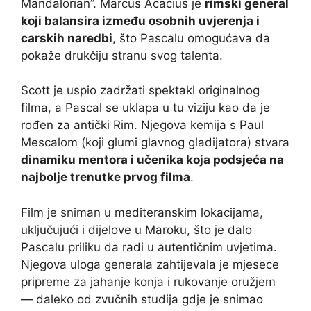
Mandalorian”. Marcus Acacius je
rimski general
koji balansira između osobnih uvjerenja i
carskih naredbi
, što Pascalu omogućava da
pokaže drukčiju stranu svog talenta.
Scott je uspio zadržati spektakl originalnog
filma, a Pascal se uklapa u tu viziju kao da je
rođen za antički Rim. Njegova kemija s Paul
Mescalom (koji glumi glavnog gladijatora) stvara
dinamiku mentora i učenika koja podsjeća na
najbolje trenutke prvog filma
.
Film je sniman u mediteranskim lokacijama,
uključujući i dijelove u Maroku, što je dalo
Pascalu priliku da radi u autentičnim uvjetima.
Njegova uloga generala zahtijevala je mjesece
pripreme za jahanje konja i rukovanje oružjem
— daleko od zvučnih studija gdje je snimao