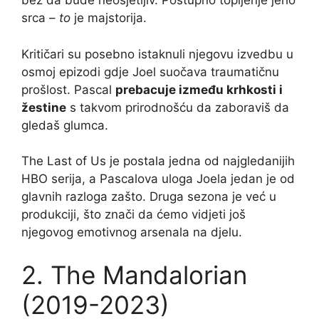
bez da bude neosjetljiv. Postupno topljenje jeho
srca –
to
je majstorija.
Kritičari su posebno istaknuli njegovu izvedbu u
osmoj epizodi gdje Joel suočava traumatičnu
prošlost. Pascal
prebacuje između krhkosti i
žestine
s takvom prirodnošću da zaboraviš da
gledaš glumca.
The Last of Us je postala jedna od najgledanijih
HBO serija, a Pascalova uloga Joela jedan je od
glavnih razloga zašto. Druga sezona je već u
produkciji, što znači da ćemo vidjeti još
njegovog emotivnog arsenala na djelu.
2. The Mandalorian
(2019-2023)