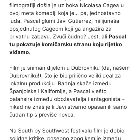
filmografiji došla je uz boka Nicolasa Cagea u
ovoj meta komediji koja je… pa, jednostavno
luda. Pascal glumi Javi Gutierrez, milijunaša
opsjednutog Cageom koji ga angažira za
privatnu zabavu. Zvuči čudno? Jest, ali
Pascal
tu pokazuje komičarsku stranu koju rijetko
viđamo
.
Film je sniman dijelom u Dubrovniku (da, našem
Dubrovniku!), što je bio prilično veliki deal za
lokalnu produkciju. Radnja skače između
Španjolske i Kalifornije, a Pascal vješto
balansira između obožavatelja i antagonista –
nikad ne znaš je li Javi stvarno opasan ili samo
čudan tip s previše novca.
Na South by Southwest festivalu film je dobio
solidne kritike, posebno zbog kemije između