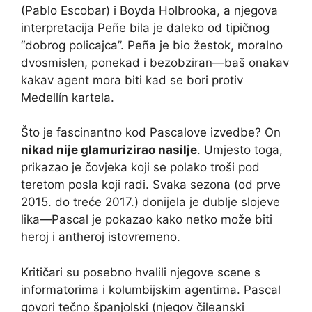
(Pablo Escobar) i Boyda Holbrooka, a njegova
interpretacija Peñe bila je daleko od tipičnog
“dobrog policajca”. Peña je bio žestok, moralno
dvosmislen, ponekad i bezobziran—baš onakav
kakav agent mora biti kad se bori protiv
Medellín kartela.
Što je fascinantno kod Pascalove izvedbe? On
nikad nije glamurizirao nasilje
. Umjesto toga,
prikazao je čovjeka koji se polako troši pod
teretom posla koji radi. Svaka sezona (od prve
2015. do treće 2017.) donijela je dublje slojeve
lika—Pascal je pokazao kako netko može biti
heroj i antheroj istovremeno.
Kritičari su posebno hvalili njegove scene s
informatorima i kolumbijskim agentima. Pascal
govori tečno španjolski (njegov čileanski