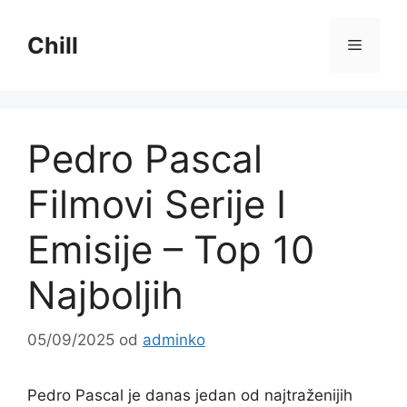
Preskoči
na
Chill
Izborni
sadržaj
Pedro Pascal
Filmovi Serije I
Emisije – Top 10
Najboljih
05/09/2025
od
adminko
Pedro Pascal je danas jedan od najtraženijih