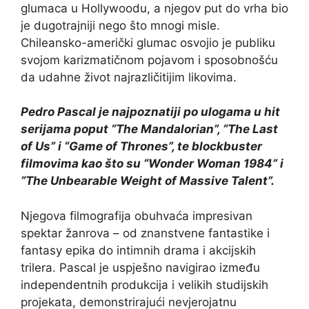
glumaca u Hollywoodu, a njegov put do vrha bio
je dugotrajniji nego što mnogi misle.
Chileansko-američki glumac osvojio je publiku
svojom karizmatičnom pojavom i sposobnošću
da udahne život najrazličitijim likovima.
Pedro Pascal je najpoznatiji po ulogama u hit
serijama poput “The Mandalorian”, “The Last
of Us” i “Game of Thrones”, te blockbuster
filmovima kao što su “Wonder Woman 1984” i
“The Unbearable Weight of Massive Talent”.
Njegova filmografija obuhvaća impresivan
spektar žanrova – od znanstvene fantastike i
fantasy epika do intimnih drama i akcijskih
trilera. Pascal je uspješno navigirao između
independentnih produkcija i velikih studijskih
projekata, demonstrirajući nevjerojatnu