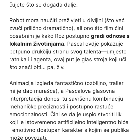
čujete što se događa dalje.
Robot mora naučiti preživjeti u divljini (što već
zvuči prilično dramatično), ali ono što film čini
posebnim je kako Roz postupno
gradi odnose s
lokalnim životinjama
. Pascal ovdje pokazuje
potpuno drukčiju stranu svog talenta—umjesto
ratnika ili agenta, ovaj put je glas stroja koji uči
što znači biti… pa, živ.
Animacija izgleda fantastično (ozbiljno, trailer
mi je dao murašce), a Pascalova glasovna
interpretacija donosi tu savršenu kombinaciju
mehaničke preciznosti i postupno rastuće
emocionalnosti. Čini se da je uspio stvoriti lik
koji je istovremeno artificijelno inteligentno biće
i emotivno dostupan karakter s kojim se publika
može povezati.