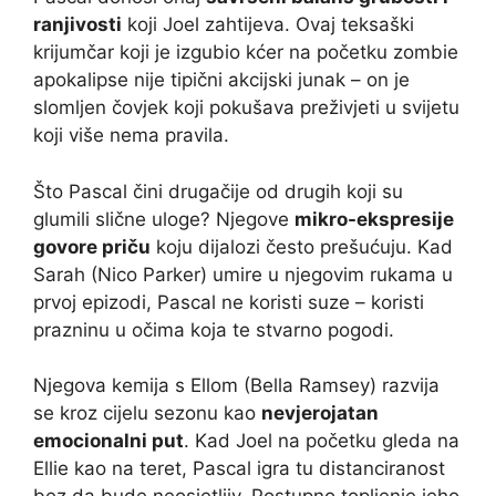
ranjivosti
koji Joel zahtijeva. Ovaj teksaški
krijumčar koji je izgubio kćer na početku zombie
apokalipse nije tipični akcijski junak – on je
slomljen čovjek koji pokušava preživjeti u svijetu
koji više nema pravila.
Što Pascal čini drugačije od drugih koji su
glumili slične uloge? Njegove
mikro-ekspresije
govore priču
koju dijalozi često prešućuju. Kad
Sarah (Nico Parker) umire u njegovim rukama u
prvoj epizodi, Pascal ne koristi suze – koristi
prazninu u očima koja te stvarno pogodi.
Njegova kemija s Ellom (Bella Ramsey) razvija
se kroz cijelu sezonu kao
nevjerojatan
emocionalni put
. Kad Joel na početku gleda na
Ellie kao na teret, Pascal igra tu distanciranost