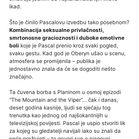
ikad.
Što je činilo Pascalovu izvedbu tako posebnom?
Kombinacija seksualne privlačnosti,
smrtonosne gracioznosti i duboke emotivne
boli
koje je Pascal prenio kroz svaki pogled,
svaku gestu. Kad god je Oberyn ušao u scenu,
atmosfera se promijenila – publika je
jednostavno znala da će se dogoditi nešto
značajno.
Ta čuvena borba s Planinom u osmoj epizodi
“The Mountain and the Viper”… čak i danas,
deset godina kasnije, ljudi se sjećaju tog
trenutka kao jednog od najšokantnijih u
televizijskoj povijesti. Pascal je uspio stvoriti lik
za kojeg su gledatelji navijali iako su znali da
neće preživjeti – to govori sve o njegovoj