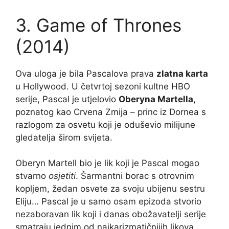
3. Game of Thrones
(2014)
Ova uloga je bila Pascalova prava
zlatna karta
u Hollywood. U četvrtoj sezoni kultne HBO
serije, Pascal je utjelovio
Oberyna Martella
,
poznatog kao Crvena Zmija – princ iz Dornea s
razlogom za osvetu koji je oduševio milijune
gledatelja širom svijeta.
Oberyn Martell bio je lik koji je Pascal mogao
stvarno
osjetiti
. Šarmantni borac s otrovnim
kopljem, žedan osvete za svoju ubijenu sestru
Eliju… Pascal je u samo osam epizoda stvorio
nezaboravan lik koji i danas obožavatelji serije
smatraju jednim od najkarizmatičnijih likova