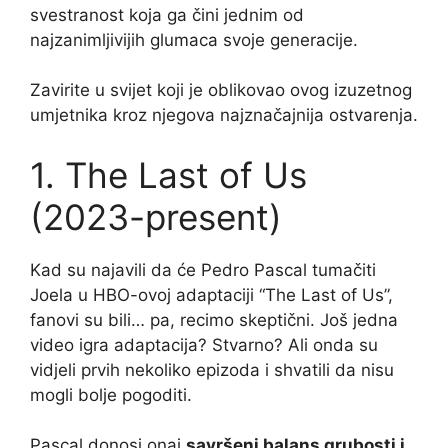
svestranost koja ga čini jednim od
najzanimljivijih glumaca svoje generacije.
Zavirite u svijet koji je oblikovao ovog izuzetnog
umjetnika kroz njegova najznačajnija ostvarenja.
1. The Last of Us
(2023-present)
Kad su najavili da će Pedro Pascal tumačiti
Joela u HBO-ovoj adaptaciji “The Last of Us”,
fanovi su bili… pa, recimo skeptični. Još jedna
video igra adaptacija? Stvarno? Ali onda su
vidjeli prvih nekoliko epizoda i shvatili da nisu
mogli bolje pogoditi.
Pascal donosi onaj
savršeni balans grubosti i