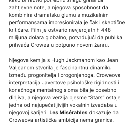
kako bi razvio potrebnu snagu glasa za
zahtjevne note, a njegova sposobnost da
kombinira dramatsku glumu s muzikalnim
performansama impresionirala je čak i skeptične
kritičare. Film je ostvario nevjerojatnih 448
milijuna dolara globalno, potvrđujući da publika
prihvaća Crowea u potpuno novom žanru.
Njegova kemija s Hugh Jackmanom kao Jean
Valjeanom stvorila je fascinantnu dinamiku
između progonitelja i progonjenoga. Croweova
interpretacija Javertove psihološke rigidnosti i
konačnoga mentalnog sloma bila je posebno
dirljiva, a njegova verzija pjesme “Stars” ostaje
jedna od najupečatljivijih vokalnih izvedaba u
njegovoj karijeri.
Les Misérables
dokazuje da
Croweova artistička ambicija nema granica.