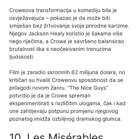
Croweova transformacija u komediju bila je
osvježavajuća – pokazao je da može biti
smiješan bez žrtvovanja svoje prirodne karizme.
Njegov Jackson Healy koristio je šakama više
nego riječima, a Crowe je savršeno balansirao
brutalnost lika s neočekivanim trenucima
ljudskosti.
Film je zaradio skromnih 62 milijuna dolara, no
kritičari su hvalili Croweovu sposobnost da se
prilagodi novom žanru. “The Nice Guys”
potvrdio je da je Crowe spreman
eksperimentirati s različitim ulogama, čak i kad
one zahtijevaju potpunu promjenu njegovog
poznatog imidža ozbiljnog dramskog glumca.
10. Les Misérables