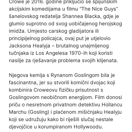
Crowe je 2016. godine priključio se špijunskim
akcijskim komedijama u filmu “The Nice Guys”
šanelovskog redatelja Shannea Blacka, gdje je
glumio suprotno od svog uobičajenog herojskog
imidža. Umjesto carskog gladijatora ili
principijelnog policajca, ovaj put je utjelovio
Jacksona Healyja – brutalnog unajmljenog
tučnjaka iz Los Angelesa 1970-ih koji koristi
nasilje za rješavanje problema svojih klijenata.
Njegova kemija s Rynanom Goslingom bila je
fascinantna, jer su stvorili komični dvojac koji
kombinira Croweovu fizičku prisutnost s
Goslingovom neobičnom energijom. Film donosi
priču o nesretnom privatnom detektivu Hollancu
Marchu (Gosling) i plaćenom mišićnjaku Healyju
koji se udružuju kako bi riješili slučaj nestale
djevojčice u korumpiranom Hollywoodu.