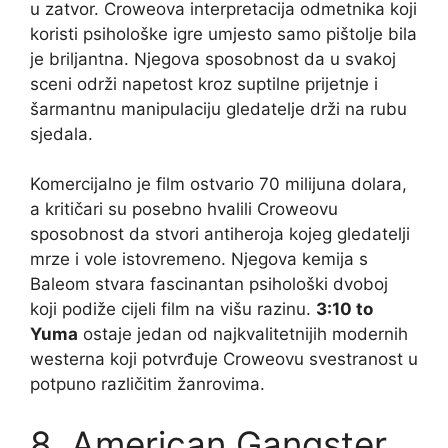
u zatvor. Croweova interpretacija odmetnika koji
koristi psihološke igre umjesto samo pištolje bila
je briljantna. Njegova sposobnost da u svakoj
sceni održi napetost kroz suptilne prijetnje i
šarmantnu manipulaciju gledatelje drži na rubu
sjedala.
Komercijalno je film ostvario 70 milijuna dolara,
a kritičari su posebno hvalili Croweovu
sposobnost da stvori antiheroja kojeg gledatelji
mrze i vole istovremeno. Njegova kemija s
Baleom stvara fascinantan psihološki dvoboj
koji podiže cijeli film na višu razinu.
3:10 to
Yuma
ostaje jedan od najkvalitetnijih modernih
westerna koji potvrđuje Croweovu svestranost u
potpuno različitim žanrovima.
8. American Gangster