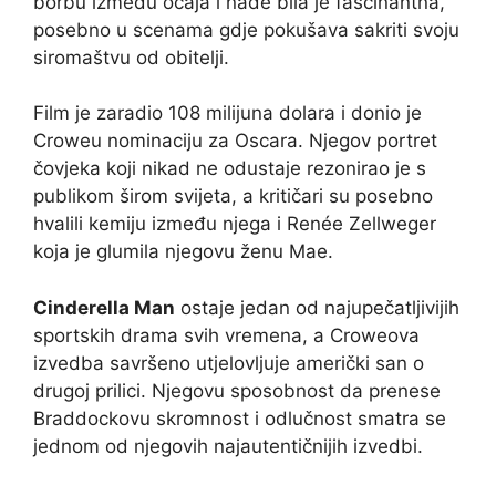
borbu između očaja i nade bila je fascinantna,
posebno u scenama gdje pokušava sakriti svoju
siromaštvu od obitelji.
Film je zaradio 108 milijuna dolara i donio je
Croweu nominaciju za Oscara. Njegov portret
čovjeka koji nikad ne odustaje rezonirao je s
publikom širom svijeta, a kritičari su posebno
hvalili kemiju između njega i Renée Zellweger
koja je glumila njegovu ženu Mae.
Cinderella Man
ostaje jedan od najupečatljivijih
sportskih drama svih vremena, a Croweova
izvedba savršeno utjelovljuje američki san o
drugoj prilici. Njegovu sposobnost da prenese
Braddockovu skromnost i odlučnost smatra se
jednom od njegovih najautentičnijih izvedbi.