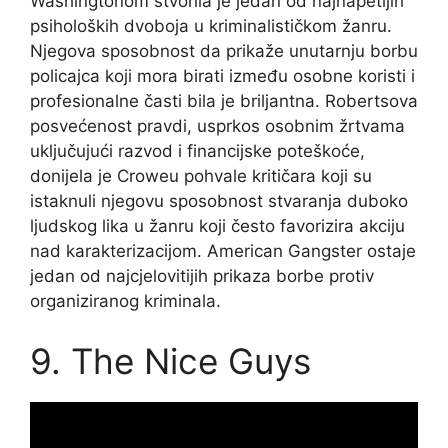
Washingtonom stvorila je jedan od najnapetijih
psiholoških dvoboja u kriminalističkom žanru.
Njegova sposobnost da prikaže unutarnju borbu
policajca koji mora birati između osobne koristi i
profesionalne časti bila je briljantna. Robertsova
posvećenost pravdi, usprkos osobnim žrtvama
uključujući razvod i financijske poteškoće,
donijela je Croweu pohvale kritičara koji su
istaknuli njegovu sposobnost stvaranja duboko
ljudskog lika u žanru koji često favorizira akciju
nad karakterizacijom. American Gangster ostaje
jedan od najcjelovitijih prikaza borbe protiv
organiziranog kriminala.
9. The Nice Guys