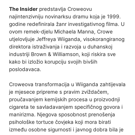
The Insider
predstavlja Croweovu
najintenzivniju novinarksu dramu koja je 1999.
godine redefinirala žanr investigativnog filma. U
ovom remek-djelu Michaela Manna, Crowe
utjelovljuje Jeffreya Wiiganda, visokorangiranog
direktora istraživanja i razvoja u duhanskoj
industriji Brown & Williamson, koji riskira sve
kako bi izložio korupciju svojih bivših
poslodavaca.
Croweova transformacija u Wiiganda zahtijevala
je mjesece pripreme s pravim zviždačem,
proučavanjem kemijskih procesa u proizvodnji
cigareta te savladavanjem specifičnog govora i
manirizma. Njegova sposobnost prenošenja
psihološke tortuce čovjeka koji mora birati
između osobne sigurnosti i javnog dobra bila je