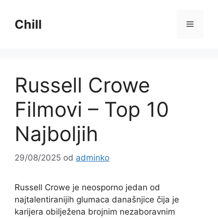
Preskoči
na
Chill
Izborni
sadržaj
Russell Crowe
Filmovi – Top 10
Najboljih
29/08/2025
od
adminko
Russell Crowe je neosporno jedan od
najtalentiranijih glumaca današnjice čija je
karijera obilježena brojnim nezaboravnim