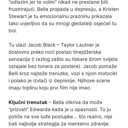
“odlazim jer te volim” nikad ne prestane biti
frustrirajući. Bella propada u depresiju, a Kristen
Stewart je tu emocionalnu prazninu prikazala
tako uvjerljivo da su mnogi gledatelji osjećali tu
bol.
Tu ulazi Jacob Black – Taylor Lautner je
doslovno preko noći postao tinejdžerska
senzacija (i razlog zašto su tiskare širom svijeta
ostajale bez tonera za postere). Jacob pomaže
Belli kroz najteže trenutke, vozi s njom motocikl
i polako je izvlači iz depresije. Njihove scene
imaju toplinu koju prvi film nije imao.
Ključni trenutak
– Bella otkriva da može
“prizvati” Edwarda kada je u opasnosti. To ju
potiče na sve luđe postupke… što realno, nije
baš najbolja strategija za mentalno zdravlje.