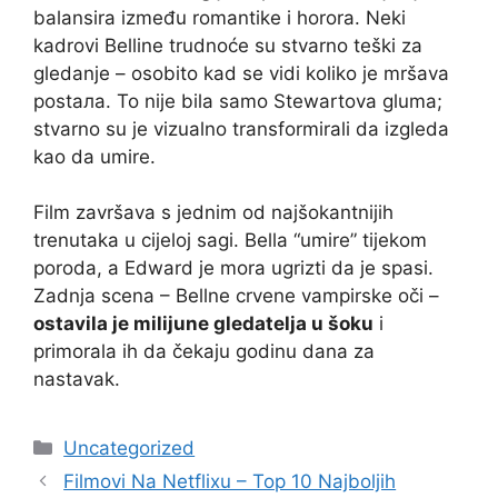
balansira između romantike i horora. Neki
kadrovi Belline trudnoće su stvarno teški za
gledanje – osobito kad se vidi koliko je mršava
postала. To nije bila samo Stewartova gluma;
stvarno su je vizualno transformirali da izgleda
kao da umire.
Film završava s jednim od najšokantnijih
trenutaka u cijeloj sagi. Bella “umire” tijekom
poroda, a Edward je mora ugrizti da je spasi.
Zadnja scena – Bellne crvene vampirske oči –
ostavila je milijune gledatelja u šoku
i
primorala ih da čekaju godinu dana za
nastavak.
Kategorije
Uncategorized
Filmovi Na Netflixu – Top 10 Najboljih