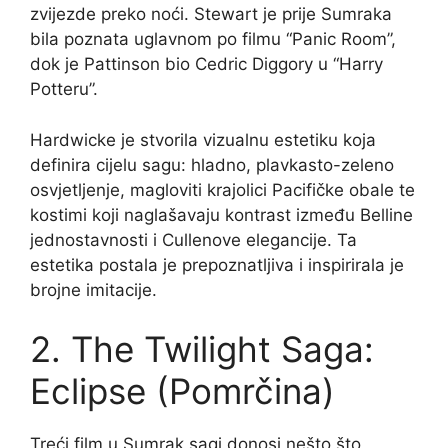
zvijezde preko noći. Stewart je prije Sumraka
bila poznata uglavnom po filmu “Panic Room”,
dok je Pattinson bio Cedric Diggory u “Harry
Potteru”.
Hardwicke je stvorila vizualnu estetiku koja
definira cijelu sagu: hladno, plavkasto-zeleno
osvjetljenje, magloviti krajolici Pacifičke obale te
kostimi koji naglašavaju kontrast između Belline
jednostavnosti i Cullenove elegancije. Ta
estetika postala je prepoznatljiva i inspirirala je
brojne imitacije.
2. The Twilight Saga:
Eclipse (Pomrčina)
Treći film u Sumrak sagi donosi nešto što