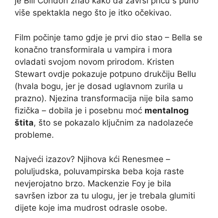
je Bill Condon znao kako da završi priču s puno
više spektakla nego što je itko očekivao.
Film počinje tamo gdje je prvi dio stao – Bella se
konačno transformirala u vampira i mora
ovladati svojom novom prirodom. Kristen
Stewart ovdje pokazuje potpuno drukčiju Bellu
(hvala bogu, jer je dosad uglavnom zurila u
prazno). Njezina transformacija nije bila samo
fizička – dobila je i posebnu moć
mentalnog
štita
, što se pokazalo ključnim za nadolazeće
probleme.
Najveći izazov? Njihova kći Renesmee –
poluljudska, poluvampirska beba koja raste
nevjerojatno brzo. Mackenzie Foy je bila
savršen izbor za tu ulogu, jer je trebala glumiti
dijete koje ima mudrost odrasle osobe.