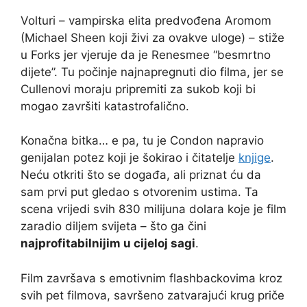
Volturi – vampirska elita predvođena Aromom
(Michael Sheen koji živi za ovakve uloge) – stiže
u Forks jer vjeruje da je Renesmee “besmrtno
dijete”. Tu počinje najnapregnuti dio filma, jer se
Cullenovi moraju pripremiti za sukob koji bi
mogao završiti katastrofalično.
Konačna bitka… e pa, tu je Condon napravio
genijalan potez koji je šokirao i čitatelje
knjige
.
Neću otkriti što se događa, ali priznat ću da
sam prvi put gledao s otvorenim ustima. Ta
scena vrijedi svih 830 milijuna dolara koje je film
zaradio diljem svijeta – što ga čini
najprofitabilnijim u cijeloj sagi
.
Film završava s emotivnim flashbackovima kroz
svih pet filmova, savršeno zatvarajući krug priče