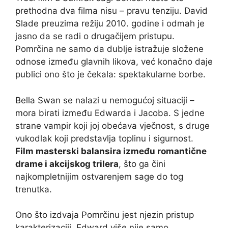
prethodna dva filma nisu – pravu tenziju. David
Slade preuzima režiju 2010. godine i odmah je
jasno da se radi o drugačijem pristupu.
Pomrčina ne samo da dublje istražuje složene
odnose između glavnih likova, već konačno daje
publici ono što je čekala: spektakularne borbe.
Bella Swan se nalazi u nemogućoj situaciji –
mora birati između Edwarda i Jacoba. S jedne
strane vampir koji joj obećava vječnost, s druge
vukodlak koji predstavlja toplinu i sigurnost.
Film masterski balansira između romantične
drame i akcijskog trilera
, što ga čini
najkompletnijim ostvarenjem sage do tog
trenutka.
Ono što izdvaja Pomrčinu jest njezin pristup
karakterizaciji. Edward više nije samo