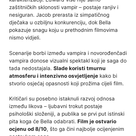
zaštitničkih sklonosti vampir – postaje ranjiv i
nesiguran. Jacob prerasta iz simpatičnog
dječaka u ozbiljnu konkurenciju, dok Bella
pokazuje snagu koju u prethodnim filmovima
nismo vidjeli.
Scenarije borbi između vampira i novorođenčadi
vampira donose vizualni spektakl koji je saga do
tada nedostajala.
Slade koristi tmurnu
atmosferu i intenzivno osvjetljenje
kako bi
stvorio osjećaj opasnosti koji prožima cijeli film.
Kritičari su posebno istaknuli razvoj odnosa
između likova – ljubavni trokut postaje
psihološki složeniji, a publika se prvi put istinski
pita koga će Bella odabrati.
Film je ostvario
ocjenu od 8/10
, što ga čini najbolje ocijenjenim