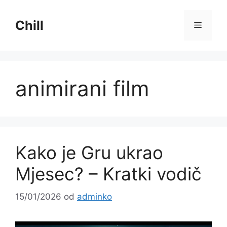
Preskoči
na
Chill
Izborni
sadržaj
animirani film
Kako je Gru ukrao
Mjesec? – Kratki vodič
15/01/2026
od
adminko