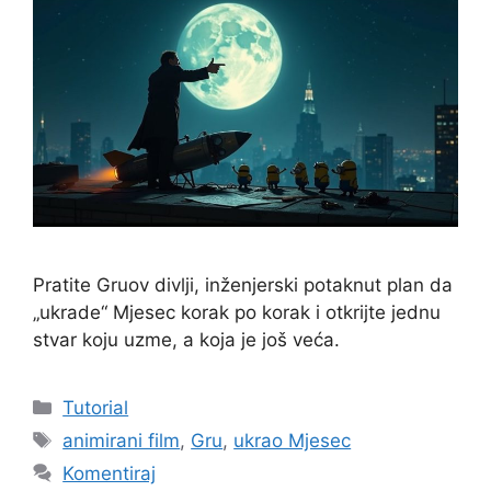
Pratite Gruov divlji, inženjerski potaknut plan da
„ukrade“ Mjesec korak po korak i otkrijte jednu
stvar koju uzme, a koja je još veća.
Kategorije
Tutorial
Oznake
animirani film
,
Gru
,
ukrao Mjesec
Komentiraj