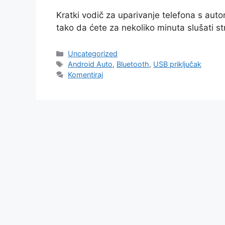
Kratki vodič za uparivanje telefona s au
tako da ćete za nekoliko minuta slušati str
Kategorije
Uncategorized
Oznake
Android Auto
,
Bluetooth
,
USB priključak
Komentiraj