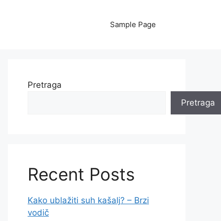
Sample Page
Pretraga
Pretraga
Recent Posts
Kako ublažiti suh kašalj? – Brzi
vodič