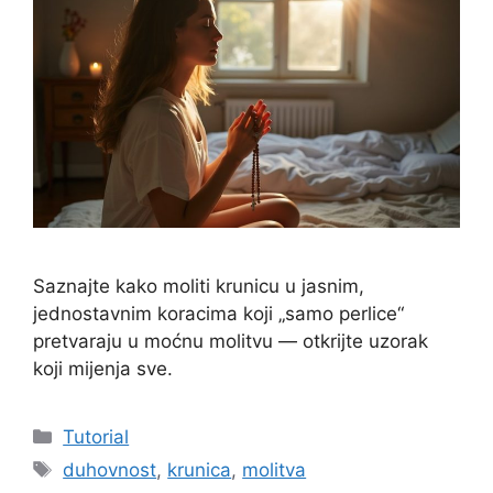
Saznajte kako moliti krunicu u jasnim,
jednostavnim koracima koji „samo perlice“
pretvaraju u moćnu molitvu — otkrijte uzorak
koji mijenja sve.
Kategorije
Tutorial
Oznake
duhovnost
,
krunica
,
molitva