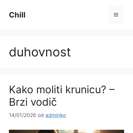
Preskoči
na
Chill
Izborni
sadržaj
duhovnost
Kako moliti krunicu? –
Brzi vodič
14/01/2026
od
adminko