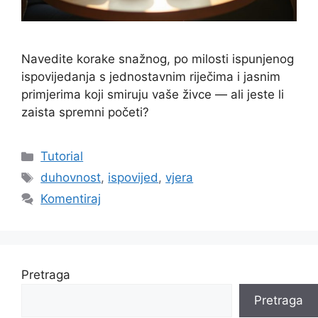
Navedite korake snažnog, po milosti ispunjenog
ispovijedanja s jednostavnim riječima i jasnim
primjerima koji smiruju vaše živce — ali jeste li
zaista spremni početi?
Kategorije
Tutorial
Oznake
duhovnost
,
ispovijed
,
vjera
Komentiraj
Pretraga
Pretraga