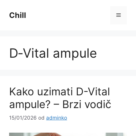
Preskoči
na
Chill
Izborni
sadržaj
D‑Vital ampule
Kako uzimati D-Vital
ampule? – Brzi vodič
15/01/2026
od
adminko