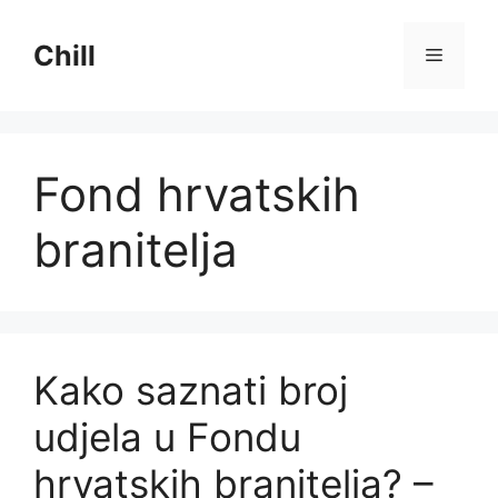
Preskoči
na
Chill
Izborni
sadržaj
Fond hrvatskih
branitelja
Kako saznati broj
udjela u Fondu
hrvatskih branitelja? –