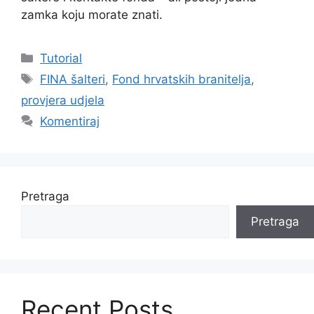
zamka koju morate znati.
Kategorije
Tutorial
Oznake
FINA šalteri
,
Fond hrvatskih branitelja
,
provjera udjela
Komentiraj
Pretraga
Pretraga
Recent Posts