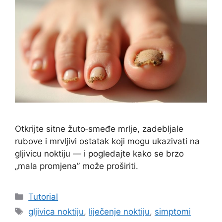
Otkrijte sitne žuto‑smeđe mrlje, zadebljale
rubove i mrvljivi ostatak koji mogu ukazivati na
gljivicu noktiju — i pogledajte kako se brzo
„mala promjena” može proširiti.
Kategorije
Tutorial
Oznake
gljivica noktiju
,
liječenje noktiju
,
simptomi