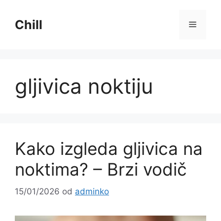
Preskoči
na
Chill
Izborni
sadržaj
gljivica noktiju
Kako izgleda gljivica na
noktima? – Brzi vodič
15/01/2026
od
adminko