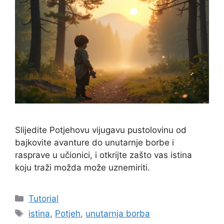
Slijedite Potjehovu vijugavu pustolovinu od
bajkovite avanture do unutarnje borbe i
rasprave u učionici, i otkrijte zašto vas istina
koju traži možda može uznemiriti.
Kategorije
Tutorial
Oznake
istina
,
Potjeh
,
unutarnja borba