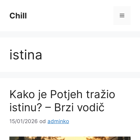
Preskoči
na
Chill
Izborni
sadržaj
istina
Kako je Potjeh tražio
istinu? – Brzi vodič
15/01/2026
od
adminko