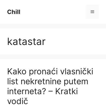
Preskoči
na
Chill
Izborni
sadržaj
katastar
Kako pronaći vlasnički
list nekretnine putem
interneta? – Kratki
vodič