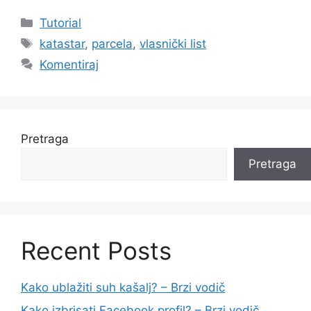
Kategorije
Tutorial
Oznake
katastar
,
parcela
,
vlasnički list
Komentiraj
Pretraga
Pretraga
Recent Posts
Kako ublažiti suh kašalj? – Brzi vodič
Kako izbrisati Facebook profil? – Brzi vodič