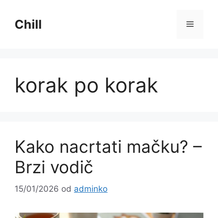
Preskoči
na
Chill
Izborni
sadržaj
korak po korak
Kako nacrtati mačku? –
Brzi vodič
15/01/2026
od
adminko