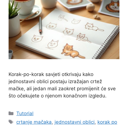
Korak-po-korak savjeti otkrivaju kako
jednostavni oblici postaju izražajan crtež
mačke, ali jedan mali zaokret promijenit će sve
što očekujete o njenom konačnom izgledu.
Kategorije
Tutorial
Oznake
crtanje mačaka
,
jednostavni oblici
,
korak po