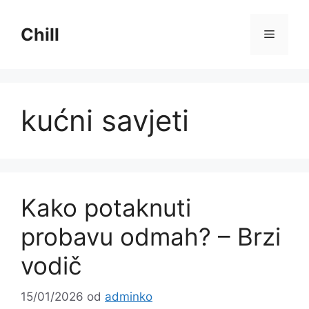
Preskoči
na
Chill
Izborni
sadržaj
kućni savjeti
Kako potaknuti
probavu odmah? – Brzi
vodič
15/01/2026
od
adminko