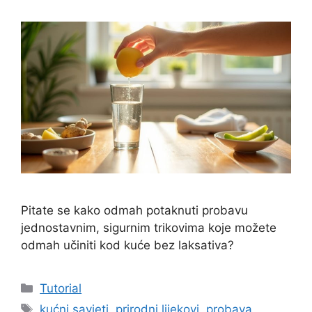
Pitate se kako odmah potaknuti probavu
jednostavnim, sigurnim trikovima koje možete
odmah učiniti kod kuće bez laksativa?
Kategorije
Tutorial
Oznake
kućni savjeti
,
prirodni lijekovi
,
probava