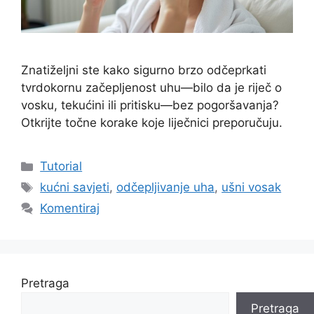
Znatiželjni ste kako sigurno brzo odčeprkati
tvrdokornu začepljenost uhu—bilo da je riječ o
vosku, tekućini ili pritisku—bez pogoršavanja?
Otkrijte točne korake koje liječnici preporučuju.
Kategorije
Tutorial
Oznake
kućni savjeti
,
odčepljivanje uha
,
ušni vosak
Komentiraj
Pretraga
Pretraga