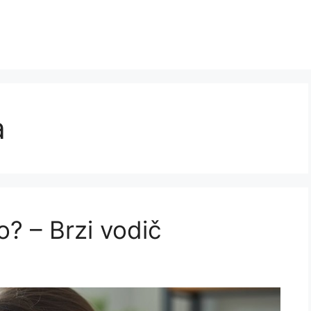
a
o? – Brzi vodič