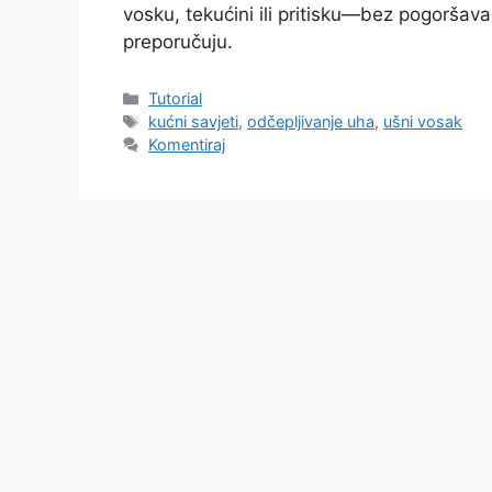
vosku, tekućini ili pritisku—bez pogoršavan
preporučuju.
Kategorije
Tutorial
Oznake
kućni savjeti
,
odčepljivanje uha
,
ušni vosak
Komentiraj