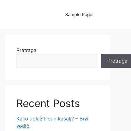
Sample Page
Pretraga
Pretraga
Recent Posts
Kako ublažiti suh kašalj? – Brzi
vodič