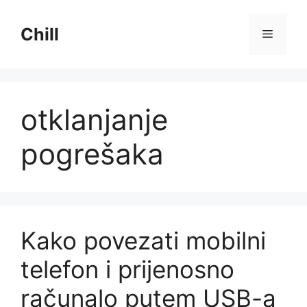
Preskoči
na
Chill
Izborni
sadržaj
otklanjanje
pogrešaka
Kako povezati mobilni
telefon i prijenosno
računalo putem USB-a