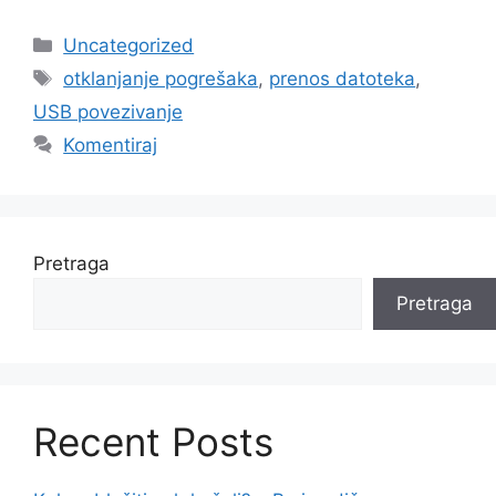
Kategorije
Uncategorized
Oznake
otklanjanje pogrešaka
,
prenos datoteka
,
USB povezivanje
Komentiraj
Pretraga
Pretraga
Recent Posts