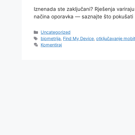
Iznenada ste zaključani? Rješenja variraj
načina oporavka — saznajte što pokušati p
Kategorije
Uncategorized
Oznake
biometrija
,
Find My Device
,
otključavanje mobit
Komentiraj