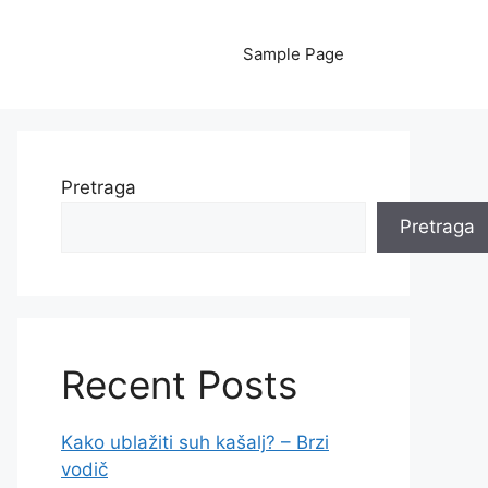
Sample Page
Pretraga
Pretraga
Recent Posts
Kako ublažiti suh kašalj? – Brzi
vodič