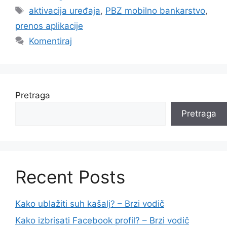
Oznake
aktivacija uređaja
,
PBZ mobilno bankarstvo
,
prenos aplikacije
Komentiraj
Pretraga
Pretraga
Recent Posts
Kako ublažiti suh kašalj? – Brzi vodič
Kako izbrisati Facebook profil? – Brzi vodič