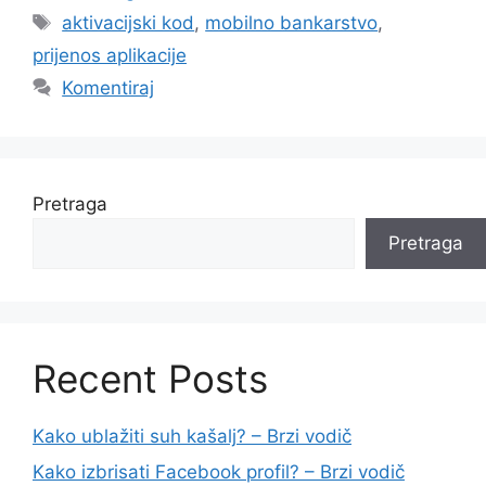
Oznake
aktivacijski kod
,
mobilno bankarstvo
,
prijenos aplikacije
Komentiraj
Pretraga
Pretraga
Recent Posts
Kako ublažiti suh kašalj? – Brzi vodič
Kako izbrisati Facebook profil? – Brzi vodič