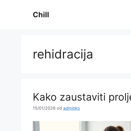
Preskoči
na
Chill
sadržaj
rehidracija
Kako zaustaviti prolj
15/01/2026
od
adminko