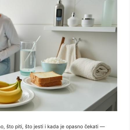
o, što piti, što jesti i kada je opasno čekati —