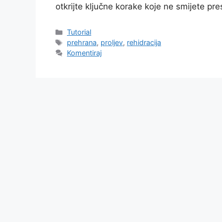
otkrijte ključne korake koje ne smijete pres
Kategorije
Tutorial
Oznake
prehrana
,
proljev
,
rehidracija
Komentiraj