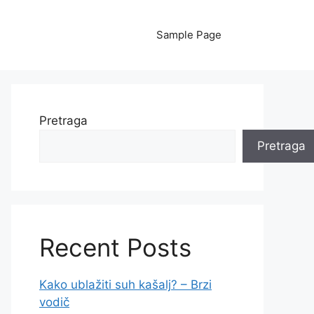
Sample Page
Pretraga
Pretraga
Recent Posts
Kako ublažiti suh kašalj? – Brzi
vodič