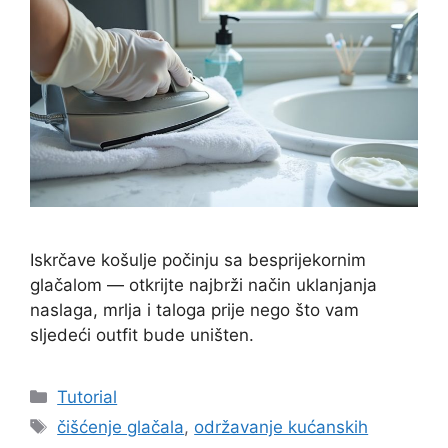
Iskrčave košulje počinju sa besprijekornim
glačalom — otkrijte najbrži način uklanjanja
naslaga, mrlja i taloga prije nego što vam
sljedeći outfit bude uništen.
Kategorije
Tutorial
Oznake
čišćenje glačala
,
održavanje kućanskih