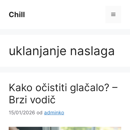
Preskoči
na
Chill
Izborni
sadržaj
uklanjanje naslaga
Kako očistiti glačalo? –
Brzi vodič
15/01/2026
od
adminko