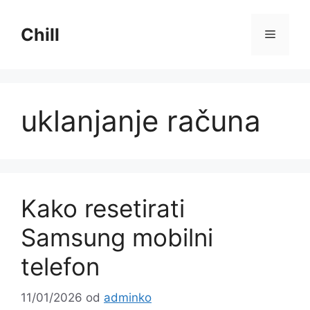
Preskoči
na
Chill
Izborni
sadržaj
uklanjanje računa
Kako resetirati
Samsung mobilni
telefon
11/01/2026
od
adminko