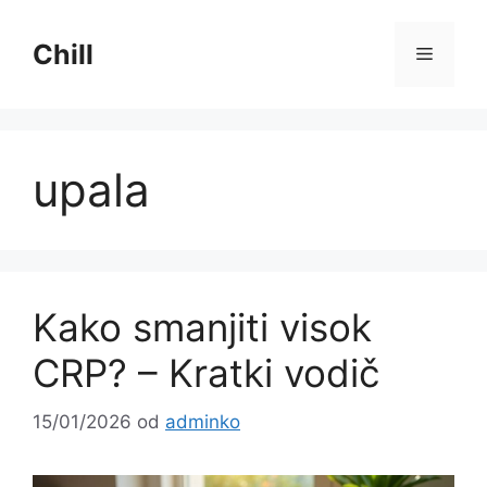
Preskoči
na
Chill
Izborni
sadržaj
upala
Kako smanjiti visok
CRP? – Kratki vodič
15/01/2026
od
adminko