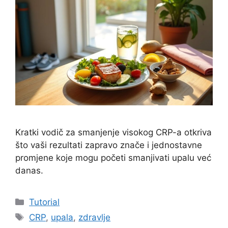
Kratki vodič za smanjenje visokog CRP-a otkriva
što vaši rezultati zapravo znače i jednostavne
promjene koje mogu početi smanjivati upalu već
danas.
Kategorije
Tutorial
Oznake
CRP
,
upala
,
zdravlje