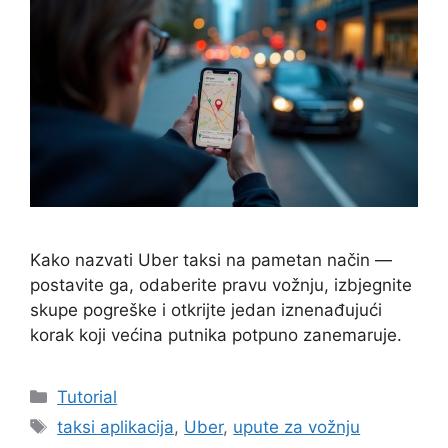
Kako nazvati Uber taksi na pametan način —
postavite ga, odaberite pravu vožnju, izbjegnite
skupe pogreške i otkrijte jedan iznenađujući
korak koji većina putnika potpuno zanemaruje.
Kategorije
Tutorial
Oznake
taksi aplikacija
,
Uber
,
upute za vožnju