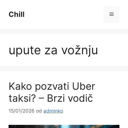
Preskoči
na
Chill
Izborni
sadržaj
upute za vožnju
Kako pozvati Uber
taksi? – Brzi vodič
15/01/2026
od
adminko