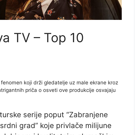
va TV – Top 10
 fenomen koji drži gledatelje uz male ekrane kroz
rigantnih priča o osveti ove produkcije osvajaju
turske serije poput “Zabranjene
osrdni grad” koje privlače milijune