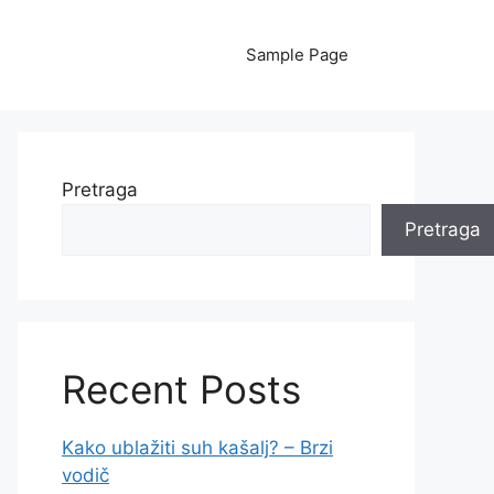
Sample Page
Pretraga
Pretraga
Recent Posts
Kako ublažiti suh kašalj? – Brzi
vodič