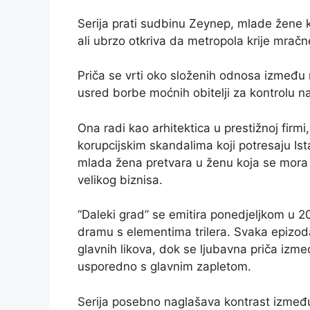
Serija prati sudbinu Zeynep, mlade žene k
ali ubrzo otkriva da metropola krije mračne 
Priča se vrti oko složenih odnosa između r
usred borbe moćnih obitelji za kontrolu n
Ona radi kao arhitektica u prestižnoj firm
korupcijskim skandalima koji potresaju Ist
mlada žena pretvara u ženu koja se mora b
velikog biznisa.
“Daleki grad” se emitira ponedjeljkom u 20:
dramu s elementima trilera. Svaka epizoda
glavnih likova, dok se ljubavna priča izm
usporedno s glavnim zapletom.
Serija posebno naglašava kontrast između