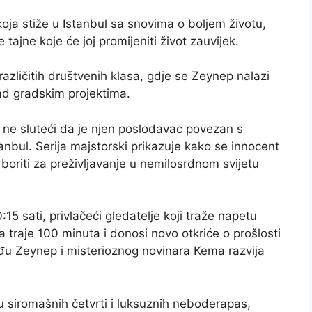
oja stiže u Istanbul sa snovima o boljem životu,
tajne koje će joj promijeniti život zauvijek.
azličitih društvenih klasa, gdje se Zeynep nalazi
ad gradskim projektima.
i, ne sluteći da je njen poslodavac povezan s
anbul. Serija majstorski prikazuje kako se innocent
oriti za preživljavanje u nemilosrdnom svijetu
15 sati, privlačeći gledatelje koji traže napetu
 traje 100 minuta i donosi novo otkriće o prošlosti
eđu Zeynep i misterioznog novinara Kema razvija
 siromašnih četvrti i luksuznih neboderapas,