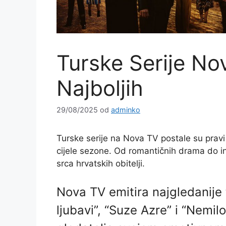
Turske Serije No
Najboljih
29/08/2025
od
adminko
Turske serije na Nova TV postale su pravi
cijele sezone. Od romantičnih drama do int
srca hrvatskih obitelji.
Nova TV emitira najgledanije 
ljubavi”, “Suze Azre” i “Nemil