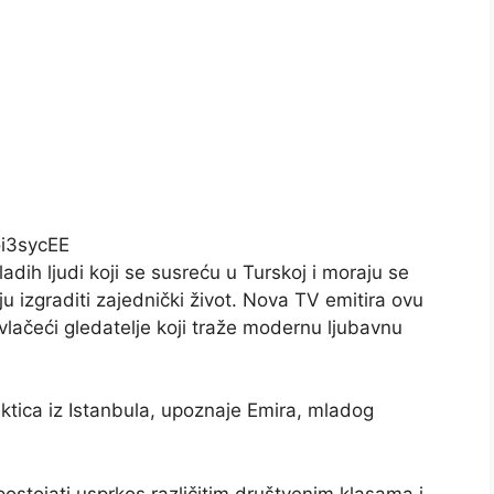
i3sycEE
dih ljudi koji se susreću u Turskoj i moraju se
u izgraditi zajednički život. Nova TV emitira ovu
ivlačeći gledatelje koji traže modernu ljubavnu
ektica iz Istanbula, upoznaje Emira, mladog
ostojati usprkos različitim društvenim klasama i