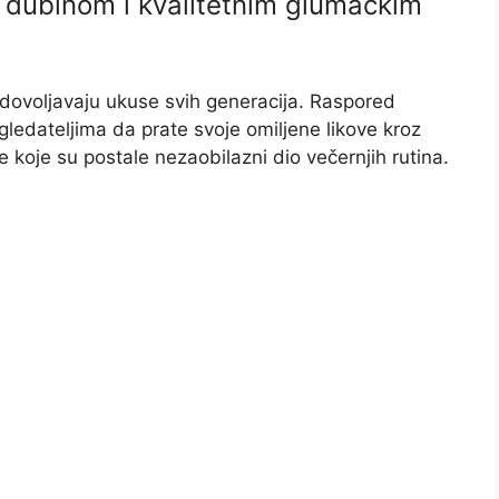
 dubinom i kvalitetnim glumačkim
zadovoljavaju ukuse svih generacija. Raspored
gledateljima da prate svoje omiljene likove kroz
e koje su postale nezaobilazni dio večernjih rutina.