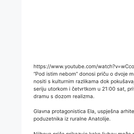
https://www.youtube.com/watch?v=wCco
“Pod istim nebom” donosi priču o dvoje mla
nositi s kulturnim razlikama dok pokušavaj
seriju utorkom i četvrtkom u 21:00 sat, pr
dramu s dozom realizma.
Glavna protagonistica Ela, uspješna arhit
poduzetnika iz ruralne Anatolije.
Njihova priča prikazuje kako ljubav može p