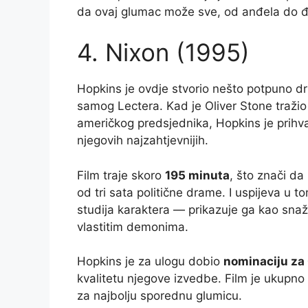
da ovaj glumac može sve, od anđela do đ
4. Nixon (1995)
Hopkins je ovdje stvorio nešto potpuno dr
samog Lectera. Kad je Oliver Stone tražio
američkog predsjednika, Hopkins je prihva
njegovih najzahtjevnijih.
Film traje skoro
195 minuta
, što znači da
od tri sata politične drame. I uspijeva u 
studija karaktera — prikazuje ga kao sna
vlastitim demonima.
Hopkins je za ulogu dobio
nominaciju za
kvalitetu njegove izvedbe. Film je ukupno n
za najbolju sporednu glumicu.