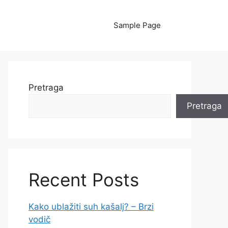
Sample Page
Pretraga
Pretraga
Recent Posts
Kako ublažiti suh kašalj? – Brzi
vodič