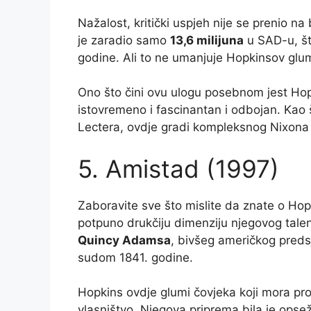
Nažalost, kritički uspjeh nije se prenio 
je zaradio samo
13,6 milijuna
u SAD-u, št
godine. Ali to ne umanjuje Hopkinsov glu
Ono što čini ovu ulogu posebnom jest Hopk
istovremeno i fascinantan i odbojan. Kao
Lectera, ovdje gradi kompleksnog Nixona koj
5. Amistad (1997)
Zaboravite sve što mislite da znate o H
potpuno drukčiju dimenziju njegovog talen
Quincy Adamsa
, bivšeg američkog preds
sudom 1841. godine.
Hopkins ovdje glumi čovjeka koji mora pron
vlasništvo. Njegova priprema bila je op