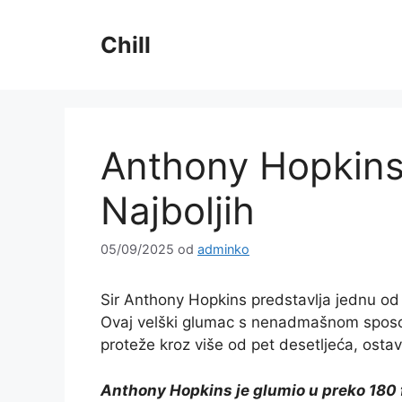
Preskoči
na
Chill
sadržaj
Anthony Hopkins 
Najboljih
05/09/2025
od
adminko
Sir Anthony Hopkins predstavlja jednu od 
Ovaj velški glumac s nenadmašnom sposobn
proteže kroz više od pet desetljeća, ostavlj
Anthony Hopkins je glumio u preko 180 f