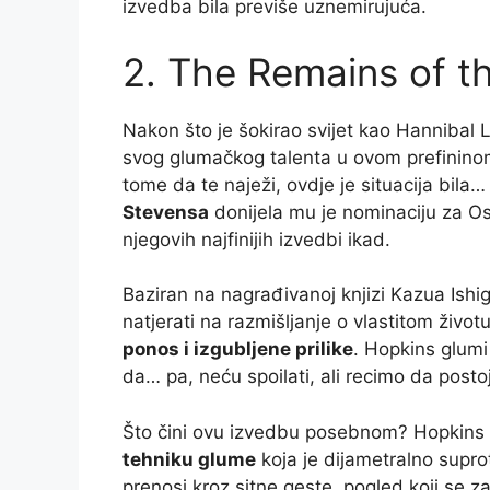
izvedba bila previše uznemirujuća.
2. The Remains of t
Nakon što je šokirao svijet kao Hannibal 
svog glumačkog talenta u ovom prefinino
tome da te naježi, ovdje je situacija bil
Stevensa
donijela mu je nominaciju za Osc
njegovih najfinijih izvedbi ikad.
Baziran na nagrađivanoj knjizi Kazua Ishi
natjerati na razmišljanje o vlastitom živo
ponos i izgubljene prilike
. Hopkins glumi 
da… pa, neću spoilati, ali recimo da posto
Što čini ovu izvedbu posebnom? Hopkins 
tehniku glume
koja je dijametralno supro
prenosi kroz sitne geste, pogled koji se z