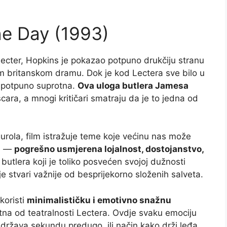
he Day (1993)
Lecter, Hopkins je pokazao potpuno drukčiju stranu
m britanskom dramu. Dok je kod Lectera sve bilo u
a… potpuno suprotna.
Ova uloga butlera Jamesa
ara, a mnogi kritičari smatraju da je to jedna od
gurola, film istražuje teme koje većinu nas može
tu —
pogrešno usmjerena lojalnost, dostojanstvo,
butlera koji je toliko posvećen svojoj dužnosti
je stvari važnije od besprijekorno složenih salveta.
koristi
minimalističku i emotivno snažnu
tna od teatralnosti Lectera. Ovdje svaku emociju
adržava sekundu predugo, ili način kako drži leđa