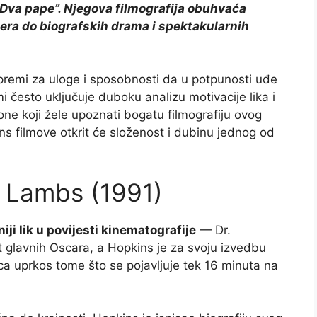
i “Dva pape”. Njegova filmografija obuhvaća
lera do biografskih drama i spektakularnih
premi za uloge i sposobnosti da u potpunosti uđe
i često uključuje duboku analizu motivacije lika i
one koji žele upoznati bogatu filmografiju ovog
s filmove otkrit će složenost i dubinu jednog od
e Lambs (1991)
iji lik u povijesti kinematografije
— Dr.
t glavnih Oscara, a Hopkins je za svoju izvedbu
a uprkos tome što se pojavljuje tek 16 minuta na