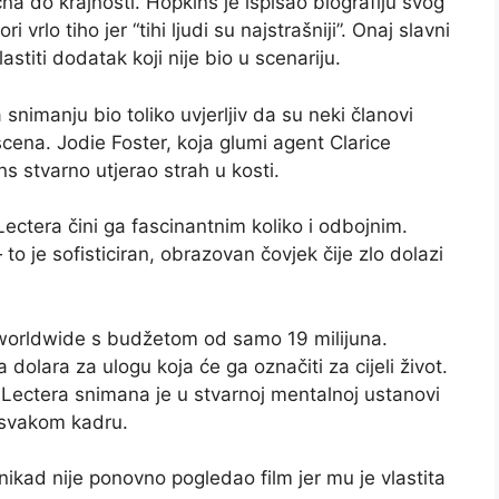
a do krajnosti. Hopkins je ispisao biografiju svog
 vrlo tiho jer “tihi ljudi su najstrašniji”. Onaj slavni
astiti dodatak koji nije bio u scenariju.
snimanju bio toliko uvjerljiv da su neki članovi
cena. Jodie Foster, koja glumi agent Clarice
ins stvarno utjerao strah u kosti.
ectera čini ga fascinantnim koliko i odbojnim.
o je sofisticiran, obrazovan čovjek čije zlo dolazi
a worldwide s budžetom od samo 19 milijuna.
 dolara za ulogu koja će ga označiti za cijeli život.
 Lectera snimana je u stvarnoj mentalnoj ustanovi
t svakom kadru.
ikad nije ponovno pogledao film jer mu je vlastita