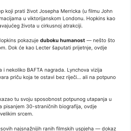
ер koji prati život Josepha Merricka (u filmu John
ormacijama u viktorijanskom Londonu. Hopkins kao
ajućeg života u cirkusnoj atrakciji.
Hopkins pokazuje
duboku humanost
— nešto što
om. Dok će kao Lecter šaputati prijetnje, ovdje
a i nekoliko BAFTA nagrada. Lynchova vizija
a priču koja te ostavi bez riječi… ali na potpuno
okazao tu svoju sposobnost potpunog utapanja u
ra pisanjem 30-straničnih biografija, ovdje
s velikim srcem.
sovih najsnažnijih ranih filmskih uspjeha — dokaz