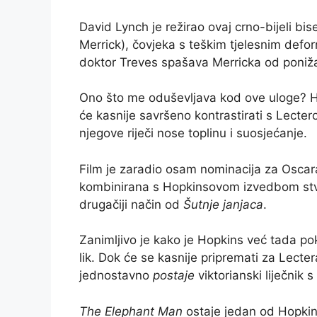
David Lynch je režirao ovaj crno-bijeli bis
Merrick), čovjeka s teškim tjelesnim def
doktor Treves spašava Merricka od ponižav
Ono što me oduševljava kod ove uloge? 
će kasnije savršeno kontrastirati s Lecter
njegove riječi nose toplinu i suosjećanje.
Film je zaradio osam nominacija za Oscar
kombinirana s Hopkinsovom izvedbom stvar
drugačiji način od
Šutnje janjaca
.
Zanimljivo je kako je Hopkins već tada p
lik. Dok će se kasnije pripremati za Lecte
jednostavno
postaje
viktorianski liječnik 
The Elephant Man
ostaje jedan od Hopkin