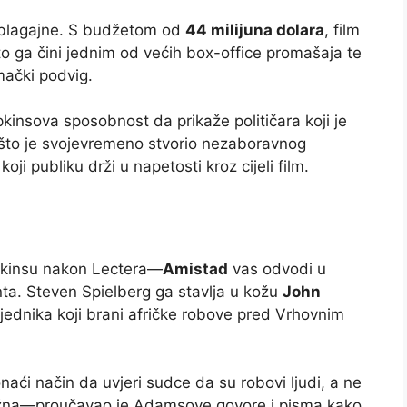
na blagajne. S budžetom od
44 milijuna dolara
, film
o ga čini jednim od većih box-office promašaja te
mački podvig.
insova sposobnost da prikaže političara koji je
 što je svojevremeno stvorio nezaboravnog
i publiku drži u napetosti kroz cijeli film.
opkinsu nakon Lectera—
Amistad
vas odvodi u
ta. Steven Spielberg ga stavlja u kožu
John
jednika koji brani afričke robove pred Vrhovnim
aći način da uvjeri sudce da su robovi ljudi, a ne
sežna—proučavao je Adamsove govore i pisma kako