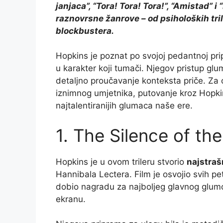
janjaca”, “Tora! Tora! Tora!”, “Amistad” 
raznovrsne žanrove – od psiholoških tri
blockbustera.
Hopkins je poznat po svojoj pedantnoj pri
u karakter koji tumači. Njegov pristup glum
detaljno proučavanje konteksta priče. Za 
iznimnog umjetnika, putovanje kroz Hopkin
najtalentiranijih glumaca naše ere.
1. The Silence of th
Hopkins je u ovom trileru stvorio
najstrašn
Hannibala Lectera. Film je osvojio svih pe
dobio nagradu za najboljeg glavnog glumc
ekranu.