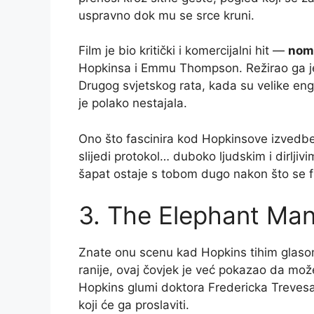
uspravno dok mu se srce kruni.
Film je bio kritički i komercijalni hit —
nom
Hopkinsa i Emmu Thompson. Režirao ga je 
Drugog svjetskog rata, kada su velike engl
je polako nestajala.
Ono što fascinira kod Hopkinsove izvedbe j
slijedi protokol… duboko ljudskim i dirljiv
šapat ostaje s tobom dugo nakon što se fi
3. The Elephant Man
Znate onu scenu kad Hopkins tihim glasom
ranije, ovaj čovjek je već pokazao da mož
Hopkins glumi doktora Fredericka Treves
koji će ga proslaviti.