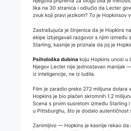
Njegova priprema za ulogu bila je metodičn
lika na 30 stranica i odlučio da Lecter govori
zvuk koji pravi jezikom? To je Hopkinsov vl
Zastrašujuća je činjenica da je Hopkins na 
ekipe izbjegavali razgovor s njim između s
Starling, kasnije je priznala da joj je Hopk
Psihološka dubina
koju Hopkins unosi u L
Njegov Lecter nije jednostavan manijak — t
iz inteligencije, ne iz ludila.
Film je zaradio preko 272 milijuna dolar
Hopkins je bio plaćen skromnih 1.2 milijuna
Scena s prvim susretom između Starling i
u Pittsburghu, što je dodalo autentičnos
Zanimljivo — Hopkins je kasnije rekao da n