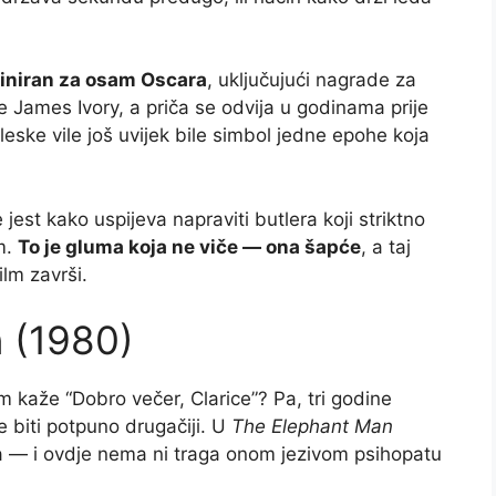
iniran za osam Oscara
, uključujući nagrade za
James Ivory, a priča se odvija u godinama prije
eske vile još uvijek bile simbol jedne epohe koja
est kako uspijeva napraviti butlera koji striktno
im.
To je gluma koja ne viče — ona šapće
, a taj
lm završi.
 (1980)
 kaže “Dobro večer, Clarice”? Pa, tri godine
e biti potpuno drugačiji. U
The Elephant Man
a — i ovdje nema ni traga onom jezivom psihopatu