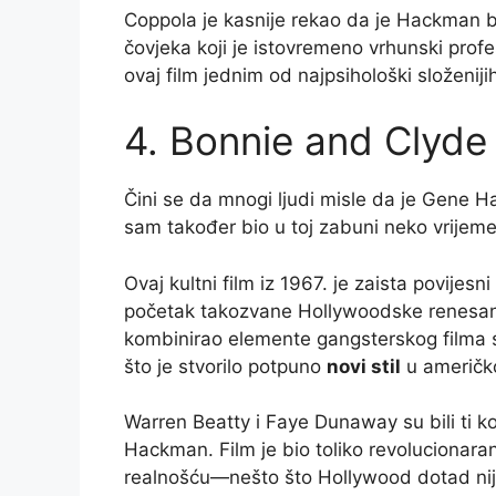
Coppola je kasnije rekao da je Hackman bi
čovjeka koji je istovremeno vrhunski prof
ovaj film jednim od najpsihološki složenijih
4. Bonnie and Clyde
Čini se da mnogi ljudi misle da je Gene 
sam također bio u toj zabuni neko vrijeme
Ovaj kultni film iz 1967. je zaista povije
početak takozvane Hollywoodske renesanse
kombinirao elemente gangsterskog filma
što je stvorilo potpuno
novi stil
u američko
Warren Beatty i Faye Dunaway su bili ti koj
Hackman. Film je bio toliko revolucionara
realnošću—nešto što Hollywood dotad nije