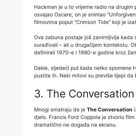
Hackman je u to vrijeme radio na drugim 
osvajao Oscare, on je snimao “Unforgiven”
filmovima poput “Crimson Tide” koji je iza
Ova zabuna postaje još zanimljivija kad
surađivali – ali u drugačijem kontekstu. O
definirali 1970-e i 1980-e godine kroz žanr
Dakle, sljedeći put kada netko spomene H
pustite ih. Neki mitovi su previše lijepi da bi
3. The Conversation
Mnogi smatraju da je
The Conversation
i
djelo. Francis Ford Coppola je stvorio film
dramatično ne događa na ekranu.