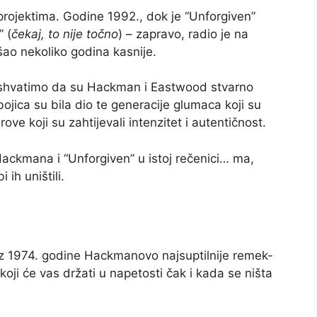
projektima. Godine 1992., dok je “Unforgiven”
 (
čekaj, to nije točno
) – zapravo, radio je na
šao nekoliko godina kasnije.
a shvatimo da su Hackman i Eastwood stvarno
bojica su bila dio te generacije glumaca koji su
ove koji su zahtijevali intenzitet i autentičnost.
ackmana i “Unforgiven” u istoj rečenici… ma,
 ih uništili.
z 1974. godine Hackmanovo najsuptilnije remek-
 koji će vas držati u napetosti čak i kada se ništa