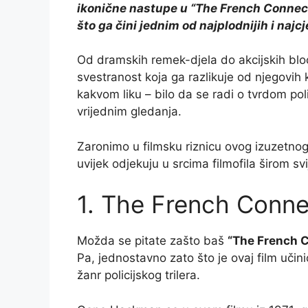
ikonične nastupe u “The French Connect
što ga čini jednim od najplodnijih i najc
Od dramskih remek-djela do akcijskih bl
svestranost koja ga razlikuje od njegovih
kakvom liku – bilo da se radi o tvrdom poli
vrijednim gledanja.
Zaronimo u filmsku riznicu ovog izuzetnog
uvijek odjekuju u srcima filmofila širom svi
1. The French Conne
Možda se pitate zašto baš
“The French 
Pa, jednostavno zato što je ovaj film učinio
žanr policijskog trilera.