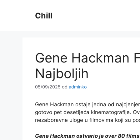
Preskoči
na
Chill
sadržaj
Gene Hackman Fi
Najboljih
05/09/2025
od
adminko
Gene Hackman ostaje jedna od najcjenjeniji
gotovo pet desetljeća kinematografije. Ov
nezaboravne uloge u filmovima koji su post
Gene Hackman ostvario je over 80 filmsk