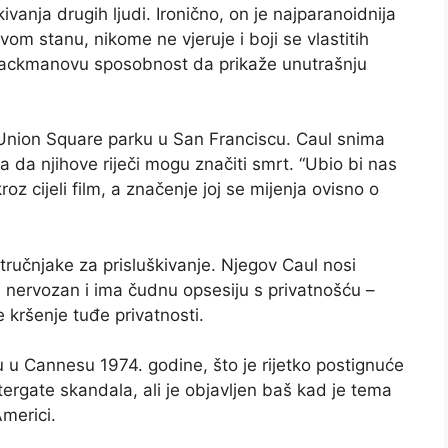
ivanja drugih ljudi. Ironično, on je najparanoidnija
vom stanu, nikome ne vjeruje i boji se vlastitih
 Hackmanovu sposobnost da prikaže unutrašnju
Union Square parku u San Franciscu. Caul snima
 da njihove riječi mogu značiti smrt. “Ubio bi nas
z cijeli film, a značenje joj se mijenja ovisno o
ručnjake za prisluškivanje. Njegov Caul nosi
je nervozan i ima čudnu opsesiju s privatnošću –
e kršenje tuđe privatnosti.
 u Cannesu 1974. godine, što je rijetko postignuće
Watergate skandala, ali je objavljen baš kad je tema
Americi.