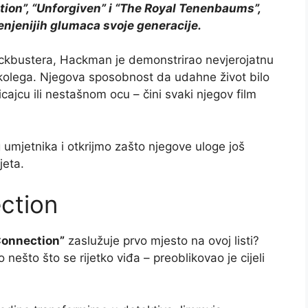
ion”, “Unforgiven” i “The Royal Tenenbaums”,
jenjenijih glumaca svoje generacije.
ockbustera, Hackman je demonstrirao nevjerojatnu
 kolega. Njegova sposobnost da udahne život bilo
cajcu ili nestašnom ocu – čini svaki njegov film
 umjetnika i otkrijmo zašto njegove uloge još
jeta.
ction
Connection”
zaslužuje prvo mjesto na ovoj listi?
 nešto što se rijetko viđa – preoblikovao je cijeli