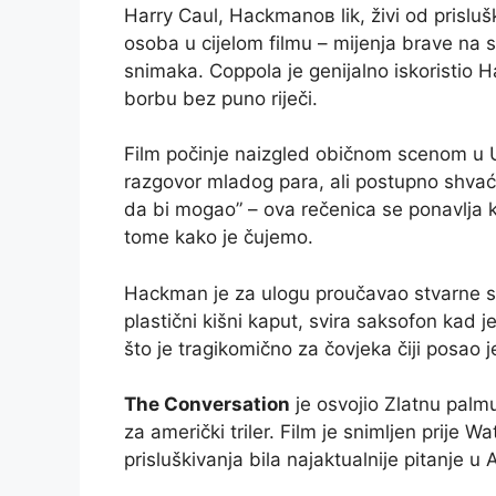
Harry Caul, Hackmanов lik, živi od prislušk
osoba u cijelom filmu – mijenja brave na s
snimaka. Coppola je genijalno iskoristio
borbu bez puno riječi.
Film počinje naizgled običnom scenom u 
razgovor mladog para, ali postupno shvaća
da bi mogao” – ova rečenica se ponavlja kro
tome kako je čujemo.
Hackman je za ulogu proučavao stvarne st
plastični kišni kaput, svira saksofon kad 
što je tragikomično za čovjeka čiji posao j
The Conversation
je osvojio Zlatnu palmu
za američki triler. Film je snimljen prije 
prisluškivanja bila najaktualnije pitanje u 