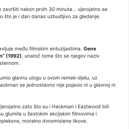
lm završiti nakon prvih 30 minuta… vjerojatno se
to što je i dan danas uzbudljivo za gledanje.
avljuje među filmskim entuzijastima.
Gene
n” (1992)
, unatoč tome što se njegov naziv
esternom.
i glumio glavnu ulogu u ovom remek-djelu, uz
kman se jednostavno nije pojavio ni u glavnoj ni
jerojatno zato što su i Hackman i Eastwood bili
 glumila u žestokim akcijskim filmovima i
ompleksne, moralno dvosmislene likove.