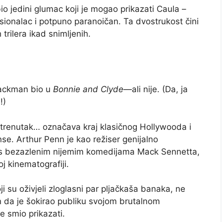
o jedini glumac koji je mogao prikazati Caula –
esionalac i potpuno paranoičan. Ta dvostrukost čini
 trilera ikad snimljenih.
Hackman bio u
Bonnie and Clyde
—ali nije. (Da, ja
!)
sni trenutak… označava kraj klasičnog Hollywooda i
. Arthur Penn je kao režiser genijalno
 s bezazlenim nijemim komedijama Mack Sennetta,
j kinematografiji.
i su oživjeli zloglasni par pljačkaša banaka, ne
n da je šokirao publiku svojom brutalnom
 smio prikazati.