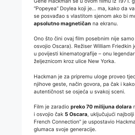
Gene Hackman se u ovom filmu iz 1971. g
“Popeyea” Doylea koji je… ma, kako da vam
se posvađao s vlastitom sjenom ako bi 
apsolutno magnetičan
na ekranu.
Ono što čini ovaj film posebnim nije samo
osvojio Oscara). Režiser William Friedkin j
u povijesti kinematografije – onu legen
željeznicom kroz ulice New Yorka.
Hackman je za pripremu uloge proveo tjed
njihove geste, način govora, pa čak i kako
autentičnost se osjeća u svakoj sceni.
Film je zaradio
preko 70 milijuna dolara
n
i osvojio čak
5 Oscara
, uključujući najbolj
French Connection” je uspostavio Hackman
glumaca svoje generacije.