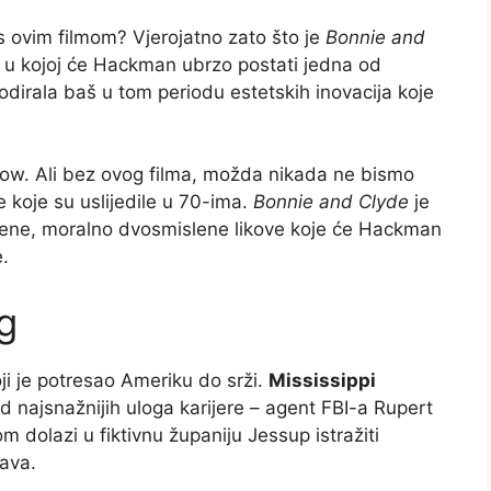
s ovim filmom? Vjerojatno zato što je
Bonnie and
u kojoj će Hackman ubrzo postati jedna od
lodirala baš u tom periodu estetskih inovacija koje
w. Ali bez ovog filma, možda nikada ne bismo
 koje su uslijedile u 70-ima.
Bonnie and Clyde
je
žene, moralno dvosmislene likove koje će Hackman
.
g
oji je potresao Ameriku do srži.
Mississippi
 najsnažnijih uloga karijere – agent FBI-a Rupert
dolazi u fiktivnu županiju Jessup istražiti
rava.