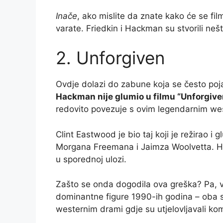
Inače
, ako mislite da znate kako će se fi
varate. Friedkin i Hackman su stvorili neš
2. Unforgiven
Ovdje dolazi do zabune koja se često poj
Hackman nije glumio u filmu “Unforgive
redovito povezuje s ovim legendarnim w
Clint Eastwood je bio taj koji je režirao 
Morgana Freemana i Jaimza Woolvetta. Hac
u sporednoj ulozi.
Zašto se onda dogodila ova greška? Pa, v
dominantne figure 1990-ih godina – oba su
westernim drami gdje su utjelovljavali k