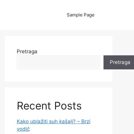
Sample Page
Pretraga
Pretraga
Recent Posts
Kako ublažiti suh kašalj? – Brzi
vodič