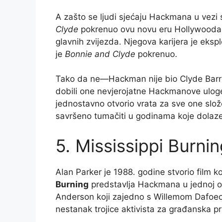
A zašto se ljudi sjećaju Hackmana u vezi 
Clyde
pokrenuo ovu novu eru Hollywooda 
glavnih zvijezda. Njegova karijera je eksp
je
Bonnie and Clyde
pokrenuo.
Tako da ne—Hackman nije bio Clyde Barro
dobili one nevjerojatne Hackmanove uloge
jednostavno otvorio vrata za sve one slo
savršeno tumačiti u godinama koje dolaze
5. Mississippi Burnin
Alan Parker je 1988. godine stvorio film k
Burning
predstavlja Hackmana u jednoj od
Anderson koji zajedno s Willemom Dafoeom 
nestanak trojice aktivista za građanska p