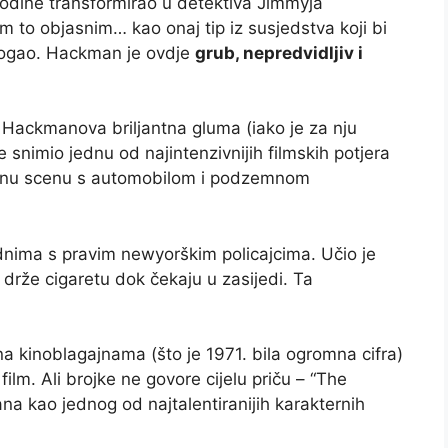
odine transformirao u detektiva Jimmyja
 to objasnim… kao onaj tip iz susjedstva koji bi
mogao. Hackman je ovdje
grub, nepredvidljiv i
 Hackmanova briljantna gluma (iako je za nju
e snimio jednu od najintenzivnijih filmskih potjera
darnu scenu s automobilom i podzemnom
nima s pravim newyorškim policajcima. Učio je
 drže cigaretu dok čekaju u zasijedi. Ta
a kinoblagajnama (što je 1971. bila ogromna cifra)
i film. Ali brojke ne govore cijelu priču – “The
a kao jednog od najtalentiranijih karakternih