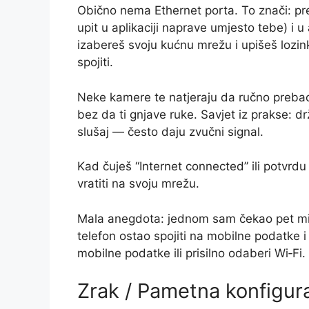
Obično nema Ethernet porta. To znači: pre
upit u aplikaciji naprave umjesto tebe) i 
izabereš svoju kućnu mrežu i upišeš lozi
spojiti.
Neke kamere te natjeraju da ručno prebacu
bez da ti gnjave ruke. Savjet iz prakse: d
slušaj — često daju zvučni signal.
Kad čuješ “Internet connected” ili potvrd
vratiti na svoju mrežu.
Mala anegdota: jednom sam čekao pet minu
telefon ostao spojiti na mobilne podatke i 
mobilne podatke ili prisilno odaberi Wi‑F
Zrak / Pametna konfigura