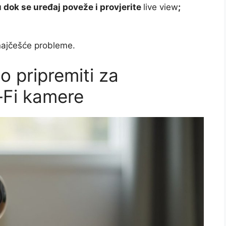
u dok se uređaj poveže i provjerite
live view
;
najčešće probleme.
o pripremiti za
‑Fi kamere