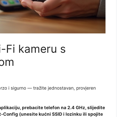
-Fi kameru s
nom
rzo i sigurno — tražite jednostavan, provjeren
plikaciju, prebacite telefon na 2.4 GHz, slijedite
t‑Config (unesite kućni SSID i lozinku ili spojite