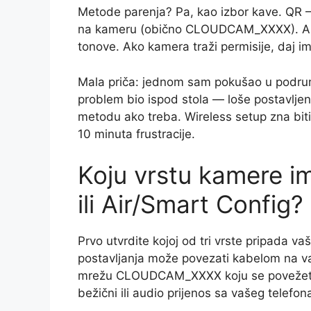
Metode parenja? Pa, kao izbor kave. QR —
na kameru (obično CLOUDCAM_XXXX). Air/
tonove. Ako kamera traži permisije, daj im
Mala priča: jednom sam pokušao u podrumu
problem bio ispod stola — loše postavljen 
metodu ako treba. Wireless setup zna biti 
10 minuta frustracije.
Koju vrstu kamere i
ili Air/Smart Config?
Prvo utvrdite kojoj od tri vrste pripada 
postavljanja može povezati kabelom na va
mrežu CLOUDCAM_XXXX koju se povežete, il
bežični ili audio prijenos sa vašeg telefon