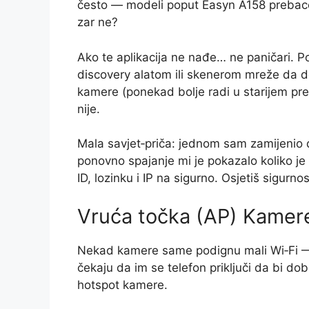
često — modeli poput Easyn A158 prebace
zar ne?
Ako te aplikacija ne nađe… ne paničari. 
discovery alatom ili skenerom mreže da d
kamere (ponekad bolje radi u starijem preg
nije.
Mala savjet‑priča: jednom sam zamijenio d
ponovno spajanje mi je pokazalo koliko j
ID, lozinku i IP na sigurno. Osjetiš sigurnos
Vruća točka (AP) Kamer
Nekad kamere same podignu mali Wi‑Fi 
čekaju da im se telefon priključi da bi dob
hotspot kamere.