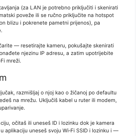
vljanja (za LAN je potrebno priključiti i skenirati
tomatski poveže ili se ručno priključite na hotspot
on blizu i pokrenete pametni prijenos), pa
e.
čarite — resetirajte kameru, pokušajte skenirati
ronađete njezinu IP adresu, a zatim upotrijebite
Fi mreži.
om
učak, razmišljaj o njoj kao o žičanoj po defaultu
edeš na mrežu. Uključiš kabel u ruter ili modem,
uparivanje.
ciju, očitaš ili uneseš ID i lozinku dok je kamera
u aplikaciju uneseš svoju Wi‑Fi SSID i lozinku i —