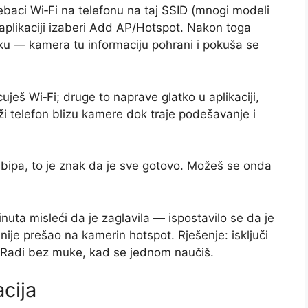
baci Wi‑Fi na telefonu na taj SSID (mnogi modeli
u aplikaciji izaberi Add AP/Hotspot. Nakon toga
nku — kamera tu informaciju pohrani i pokuša se
ješ Wi‑Fi; druge to naprave glatko u aplikaciji,
rži telefon blizu kamere dok traje podešavanje i
u bipa, to je znak da je sve gotovo. Možeš se onda
ta misleći da je zaglavila — ispostavilo se da je
nije prešao na kamerin hotspot. Rješenje: isključi
i. Radi bez muke, kad se jednom naučiš.
cija