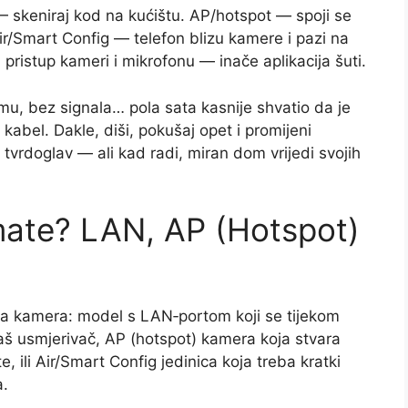
 skeniraj kod na kućištu. AP/hotspot — spoji se
Smart Config — telefon blizu kamere i pazi na
 pristup kameri i mikrofonu — inače aplikacija šuti.
, bez signala… pola sata kasnije shvatio da je
kabel. Dakle, diši, pokušaj opet i promijeni
tvrdoglav — ali kad radi, miran dom vrijedi svojih
mate? LAN, AP (Hotspot)
vaša kamera: model s LAN‑portom koji se tijekom
š usmjerivač, AP (hotspot) kamera koja stvara
i Air/Smart Config jedinica koja treba kratki
a.