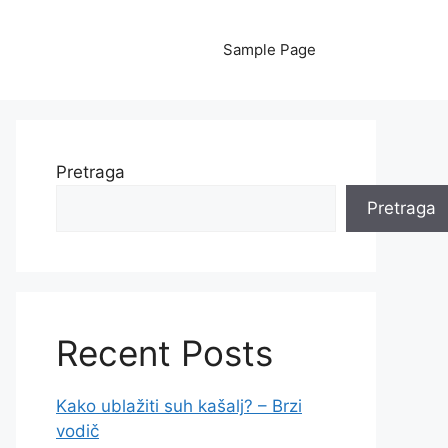
Sample Page
Pretraga
Pretraga
Recent Posts
Kako ublažiti suh kašalj? – Brzi
vodič