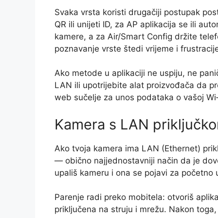
Svaka vrsta koristi drugačiji postupak posta
QR ili unijeti ID, za AP aplikacija se ili au
kamere, a za Air/Smart Config držite telef
poznavanje vrste štedi vrijeme i frustracij
Ako metode u aplikaciji ne uspiju, ne pani
LAN ili upotrijebite alat proizvođača da p
web sučelje za unos podataka o vašoj Wi‑
Kamera s LAN priključk
Ako tvoja kamera ima LAN (Ethernet) priklj
— obično najjednostavniji način da je dov
upališ kameru i ona se pojavi za početno 
Parenje radi preko mobitela: otvoriš aplika
priključena na struju i mrežu. Nakon toga, 