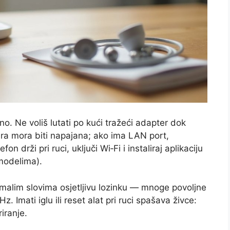
o. Ne voliš lutati po kući tražeći adapter dok
mera mora biti napajana; ako ima LAN port,
n drži pri ruci, uključi Wi‑Fi i instaliraj aplikaciju
 modelima).
m/malim slovima osjetljivu lozinku — mnoge povoljne
Imati iglu ili reset alat pri ruci spašava živce:
iranje.