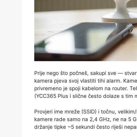
Prije nego što počneš, sakupi sve — stvarn
kamera pjeva svoj vlastiti tihi alarm. Ka
privremeno je spoji kabelom na router. Telefo
(YCC365 Plus i slične često dolaze s tim
Provjeri ime mreže (SSID) i točnu, veliki
kamere rade samo na 2,4 GHz, ne na 5 GHz. 
držanje tipke ~5 sekundi često riješi nepar