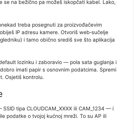
 se na bežično pa možeš iskopčati kabel. Lako,
Ponekad treba posegnuti za proizvođačevim
obiješ IP adresu kamere. Otvoriš web‑sučelje
ledniku) i tamo obično središ sve što aplikacija
efault lozinku i zaboravio — pola sata guglanja i
e dobro imati papir s osnovnim podatcima. Spremi
t. Osjetiš kontrolu.
e
— SSID tipa CLOUDCAM_XXXX ili CAM_1234 — i
ile podatke o tvojoj kućnoj mreži. To su AP ili