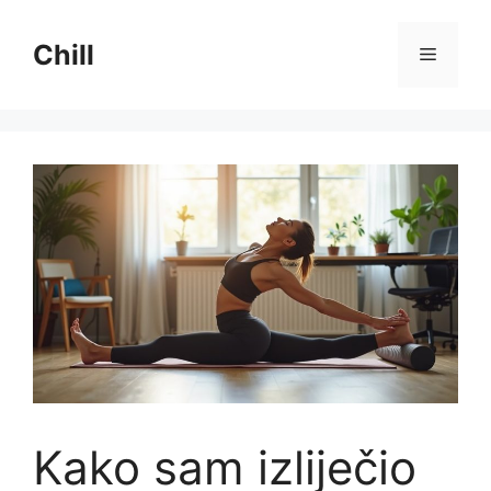
Preskoči
na
Chill
Izborni
sadržaj
Kako sam izliječio