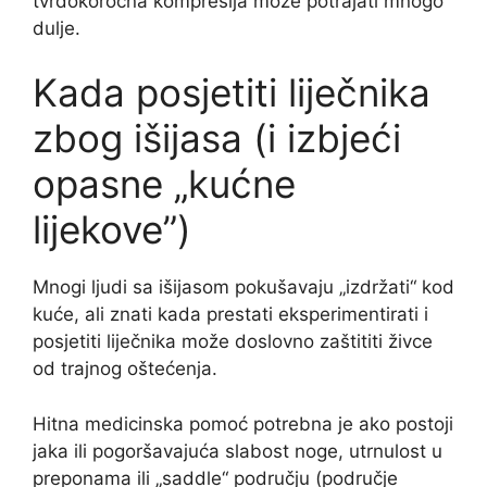
tvrdokoročna kompresija može potrajati mnogo
dulje.
Kada posjetiti liječnika
zbog išijasa (i izbjeći
opasne „kućne
lijekove”)
Mnogi ljudi sa išijasom pokušavaju „izdržati“ kod
kuće, ali znati kada prestati eksperimentirati i
posjetiti liječnika može doslovno zaštititi živce
od trajnog oštećenja.
Hitna medicinska pomoć potrebna je ako postoji
jaka ili pogoršavajuća slabost noge, utrnulost u
preponama ili „saddle“ području (područje