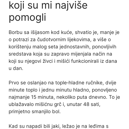
koji su mi najviše
pomogli
Borbu sa išijasom kod kuće, shvatio je, manje je
o potrazi za čudotvornim lijekovima, a više o
korištenju malog seta jednostavnih, ponovljivih
sredstava koja su zapravo mijenjala način na
koji su njegovi živci i mišići funkcionirali iz dana
u dan.
Prvo se oslanjao na tople‑hladne ručnike, dvije
minute toplo i jednu minutu hladno, ponovljeno
najmanje 15 minuta, nekoliko puta dnevno. To je
ublažavalo mišićnu grč i, unutar 48 sati,
primjetno smanjilo bol.
Kad su napadi bili jaki, ležao je na leđima s