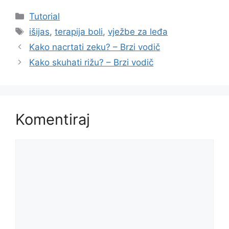
Kategorije
Tutorial
Oznake
išijas
,
terapija boli
,
vježbe za leđa
Kako nacrtati zeku? – Brzi vodič
Kako skuhati rižu? – Brzi vodič
Komentiraj
Komentar