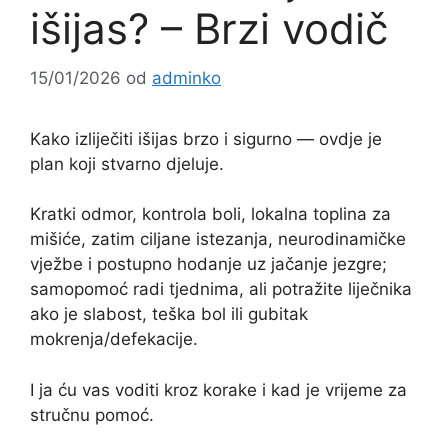
išijas? – Brzi vodič
15/01/2026
od
adminko
Kako izliječiti išijas brzo i sigurno — ovdje je
plan koji stvarno djeluje.
Kratki odmor, kontrola boli, lokalna toplina za
mišiće, zatim ciljane istezanja, neurodinamičke
vježbe i postupno hodanje uz jačanje jezgre;
samopomoć radi tjednima, ali potražite liječnika
ako je slabost, teška bol ili gubitak
mokrenja/defekacije.
I ja ću vas voditi kroz korake i kad je vrijeme za
stručnu pomoć.