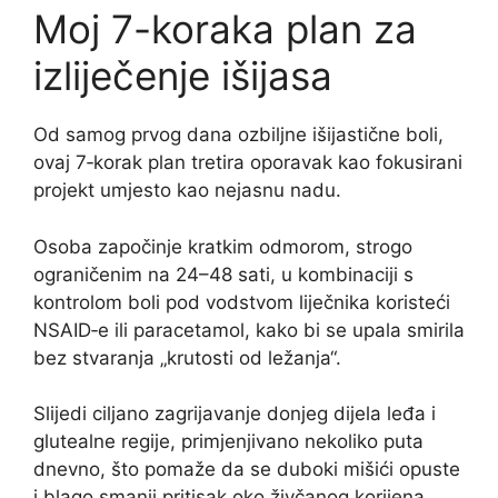
Moj 7-koraka plan za
izliječenje išijasa
Od samog prvog dana ozbiljne išijastične boli,
ovaj 7‑korak plan tretira oporavak kao fokusirani
projekt umjesto kao nejasnu nadu.
Osoba započinje kratkim odmorom, strogo
ograničenim na 24–48 sati, u kombinaciji s
kontrolom boli pod vodstvom liječnika koristeći
NSAID‑e ili paracetamol, kako bi se upala smirila
bez stvaranja „krutosti od ležanja“.
Slijedi ciljano zagrijavanje donjeg dijela leđa i
glutealne regije, primjenjivano nekoliko puta
dnevno, što pomaže da se duboki mišići opuste
i blago smanji pritisak oko živčanog korijena.