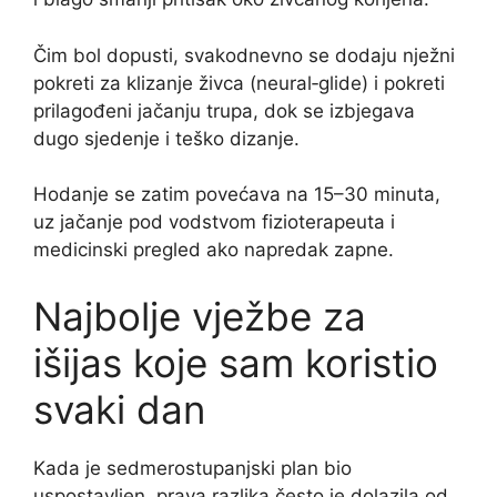
Čim bol dopusti, svakodnevno se dodaju nježni
pokreti za klizanje živca (neural‑glide) i pokreti
prilagođeni jačanju trupa, dok se izbjegava
dugo sjedenje i teško dizanje.
Hodanje se zatim povećava na 15–30 minuta,
uz jačanje pod vodstvom fizioterapeuta i
medicinski pregled ako napredak zapne.
Najbolje vježbe za
išijas koje sam koristio
svaki dan
Kada je sedmerostupanjski plan bio
uspostavljen, prava razlika često je dolazila od