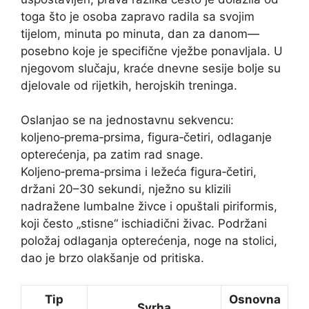
toga što je osoba zapravo radila sa svojim
tijelom, minuta po minuta, dan za danom—
posebno koje je specifične vježbe ponavljala. U
njegovom slučaju, kraće dnevne sesije bolje su
djelovale od rijetkih, herojskih treninga.
Oslanjao se na jednostavnu sekvencu:
koljeno‑prema‑prsima, figura‑četiri, odlaganje
opterećenja, pa zatim rad snage.
Koljeno‑prema‑prsima i ležeća figura‑četiri,
držani 20–30 sekundi, nježno su klizili
nadražene lumbalne živce i opuštali piriformis,
koji često „stisne“ ischiadični živac. Podržani
položaj odlaganja opterećenja, noge na stolici,
dao je brzo olakšanje od pritiska.
Tip
Osnovna
Svrha