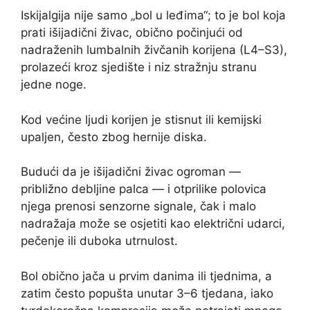
Iskijalgija nije samo „bol u leđima“; to je bol koja
prati išijadični živac, obično počinjući od
nadraženih lumbalnih živčanih korijena (L4–S3),
prolazeći kroz sjedište i niz stražnju stranu
jedne noge.
Kod većine ljudi korijen je stisnut ili kemijski
upaljen, često zbog hernije diska.
Budući da je išijadični živac ogroman —
približno debljine palca — i otprilike polovica
njega prenosi senzorne signale, čak i malo
nadražaja može se osjetiti kao električni udarci,
pečenje ili duboka utrnulost.
Bol obično jača u prvim danima ili tjednima, a
zatim često popušta unutar 3–6 tjedana, iako