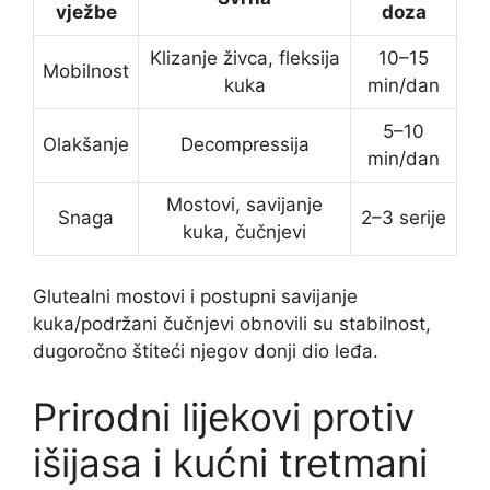
vježbe
doza
Klizanje živca, fleksija
10–15
Mobilnost
kuka
min/dan
5–10
Olakšanje
Decompressija
min/dan
Mostovi, savijanje
Snaga
2–3 serije
kuka, čučnjevi
Glutealni mostovi i postupni savijanje
kuka/podržani čučnjevi obnovili su stabilnost,
dugoročno štiteći njegov donji dio leđa.
Prirodni lijekovi protiv
išijasa i kućni tretmani