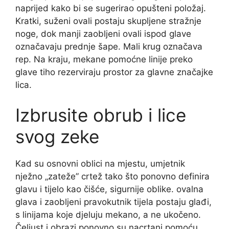
naprijed kako bi se sugerirao opušteni položaj.
Kratki, suženi ovali postaju skupljene stražnje
noge, dok manji zaobljeni ovali ispod glave
označavaju prednje šape. Mali krug označava
rep. Na kraju, mekane pomoćne linije preko
glave tiho rezerviraju prostor za glavne značajke
lica.
Izbrusite obrub i lice
svog zeke
Kad su osnovni oblici na mjestu, umjetnik
nježno „zateže” crtež tako što ponovno definira
glavu i tijelo kao čišće, sigurnije oblike. ovalna
glava i zaobljeni pravokutnik tijela postaju glađi,
s linijama koje djeluju mekano, a ne ukočeno.
Čeljust i obrazi ponovno su nacrtani pomoću