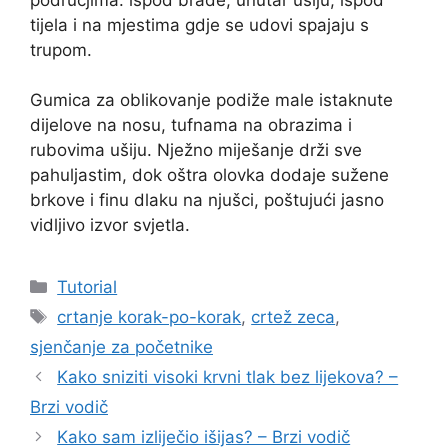
tijela i na mjestima gdje se udovi spajaju s
trupom.
Gumica za oblikovanje podiže male istaknute
dijelove na nosu, tufnama na obrazima i
rubovima ušiju. Nježno miješanje drži sve
pahuljastim, dok oštra olovka dodaje sužene
brkove i finu dlaku na njušci, poštujući jasno
vidljivo izvor svjetla.
Kategorije
Tutorial
Oznake
crtanje korak-po-korak
,
crtež zeca
,
sjenčanje za početnike
Kako sniziti visoki krvni tlak bez lijekova? –
Brzi vodič
Kako sam izliječio išijas? – Brzi vodič