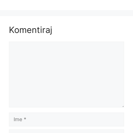
Komentiraj
Komentar
Ime
E-