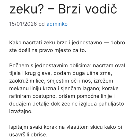
zeku? – Brzi vodič
15/01/2026
od
adminko
Kako nacrtati zeku brzo i jednostavno — dobro
ste došli na pravo mjesto za to.
Počnem s jednostavnim oblicima: nacrtam oval
tijela i krug glave, dodam duga ušna zrna,
zaokružim lice, smjestim oči i nos, izrežem
mekanu liniju krzna i sjenčam lagano; korake
rafiniram postupno, brišem pomoćne linije i
dodajem detalje dok zec ne izgleda pahuljasto i
izražajno.
Ispitajm svaki korak na vlastitom skicu kako bi
usavršili obrise.