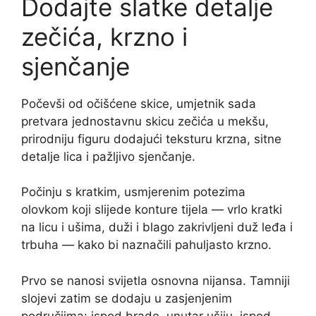
Dodajte slatke detalje
zečića, krzno i
sjenčanje
Počevši od očišćene skice, umjetnik sada
pretvara jednostavnu skicu zečića u mekšu,
prirodniju figuru dodajući teksturu krzna, sitne
detalje lica i pažljivo sjenčanje.
Počinju s kratkim, usmjerenim potezima
olovkom koji slijede konture tijela — vrlo kratki
na licu i ušima, duži i blago zakrivljeni duž leđa i
trbuha — kako bi naznačili pahuljasto krzno.
Prvo se nanosi svijetla osnovna nijansa. Tamniji
slojevi zatim se dodaju u zasjenjenim
područjima: ispod brade, unutar ušiju, ispod