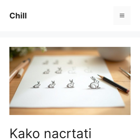
Preskoči
na
Chill
Izborni
sadržaj
Kako nacrtati