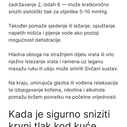
zadržavanje 2, izdah 6 — može kratkoročno
sniziti sistolički tlak za otprilike 5–10 mmHg.
Također pomaže sjedenje ili ležanje, opuštanje
napetih mišića i pijenje vode ako postoji
mogućnost dehidracije.
Hladna obloga na stražnjem dijelu vrata ili vrlo
nježno istezanje vrata i ramena uz laganu
masažu ruku ili ušiju može smiriti živčani sustav.
Na kraju, umirujuća glazba ili vođena relaksacija
te izbjegavanje kofeina, nikotina i alkohola
pomažu bržem povratku na početne vrijednosti.
Kada je sigurno sniziti
krvni tlak kod kuće