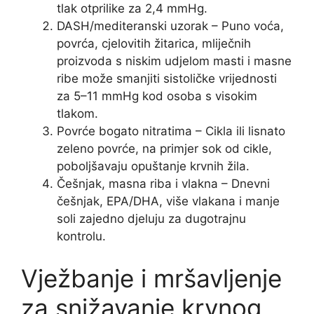
tlak otprilike za 2,4 mmHg.
DASH/mediteranski uzorak – Puno voća,
povrća, cjelovitih žitarica, mliječnih
proizvoda s niskim udjelom masti i masne
ribe može smanjiti sistoličke vrijednosti
za 5–11 mmHg kod osoba s visokim
tlakom.
Povrće bogato nitratima – Cikla ili lisnato
zeleno povrće, na primjer sok od cikle,
poboljšavaju opuštanje krvnih žila.
Češnjak, masna riba i vlakna – Dnevni
češnjak, EPA/DHA, više vlakana i manje
soli zajedno djeluju za dugotrajnu
kontrolu.
Vježbanje i mršavljenje
za snižavanje krvnog