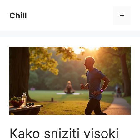
Preskoči
na
Chill
Izborni
sadržaj
Kako sniziti visoki