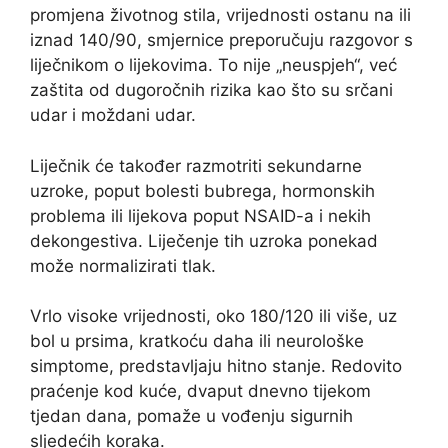
promjena životnog stila, vrijednosti ostanu na ili
iznad 140/90, smjernice preporučuju razgovor s
liječnikom o lijekovima. To nije „neuspjeh“, već
zaštita od dugoročnih rizika kao što su srčani
udar i moždani udar.
Liječnik će također razmotriti sekundarne
uzroke, poput bolesti bubrega, hormonskih
problema ili lijekova poput NSAID-a i nekih
dekongestiva. Liječenje tih uzroka ponekad
može normalizirati tlak.
Vrlo visoke vrijednosti, oko 180/120 ili više, uz
bol u prsima, kratkoću daha ili neurološke
simptome, predstavljaju hitno stanje. Redovito
praćenje kod kuće, dvaput dnevno tijekom
tjedan dana, pomaže u vođenju sigurnih
sljedećih koraka.