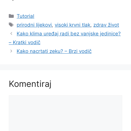
Kategorije
Tutorial
Oznake
prirodni lijekovi
,
visoki krvni tlak
,
zdrav život
Kako klima uređaj radi bez vanjske jedinice?
– Kratki vodič
Kako nacrtati zeku? – Brzi vodič
Komentiraj
Komentar