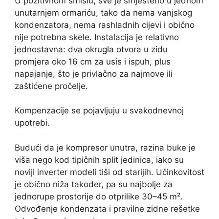
U pozitivnom smislu, sve je smješteno u jednom
unutarnjem ormariću, tako da nema vanjskog
kondenzatora, nema rashladnih cijevi i obično
nije potrebna skele. Instalacija je relativno
jednostavna: dva okrugla otvora u zidu
promjera oko 16 cm za usis i ispuh, plus
napajanje, što je privlačno za najmove ili
zaštićene pročelje.
Kompenzacije se pojavljuju u svakodnevnoj
upotrebi.
Budući da je kompresor unutra, razina buke je
viša nego kod tipičnih split jedinica, iako su
noviji inverter modeli tiši od starijih. Učinkovitost
je obično niža također, pa su najbolje za
jednorupe prostorije do otprilike 30–45 m².
Odvođenje kondenzata i pravilne zidne rešetke