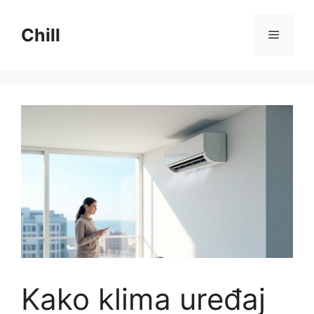
Preskoči
na
Chill
Izborni
sadržaj
Kako klima uređaj