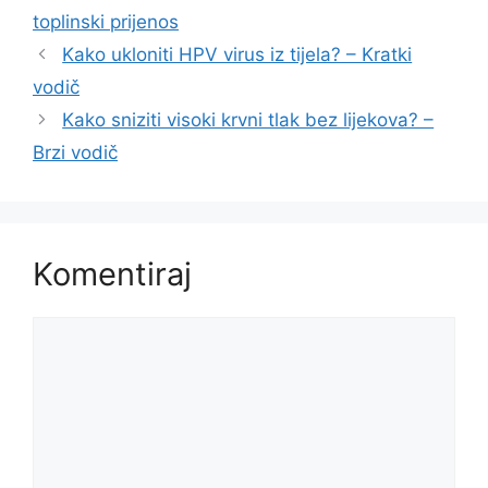
toplinski prijenos
Kako ukloniti HPV virus iz tijela? – Kratki
vodič
Kako sniziti visoki krvni tlak bez lijekova? –
Brzi vodič
Komentiraj
Komentar